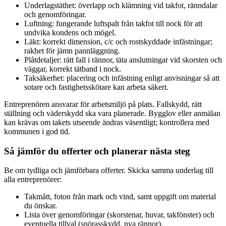
Underlagstäthet: överlapp och klämning vid takfot, ränndalar
och genomföringar.
Luftning: fungerande luftspalt från takfot till nock för att
undvika kondens och mögel.
Läkt: korrekt dimension, c/c och rostskyddade infästningar;
rakhet för jämn pannläggning.
Plåtdetaljer: rätt fall i rännor, täta anslutningar vid skorsten och
väggar, korrekt tätband i nock.
Taksäkerhet: placering och infästning enligt anvisningar så att
sotare och fastighetsskötare kan arbeta säkert.
Entreprenören ansvarar för arbetsmiljö på plats. Fallskydd, rätt
ställning och väderskydd ska vara planerade. Bygglov eller anmälan
kan krävas om takets utseende ändras väsentligt; kontrollera med
kommunen i god tid.
Så jämför du offerter och planerar nästa steg
Be om tydliga och jämförbara offerter. Skicka samma underlag till
alla entreprenörer:
Takmått, foton från mark och vind, samt uppgift om material
du önskar.
Lista över genomföringar (skorstenar, huvar, takfönster) och
eventuella tillval (snörasskydd, nya rännor).