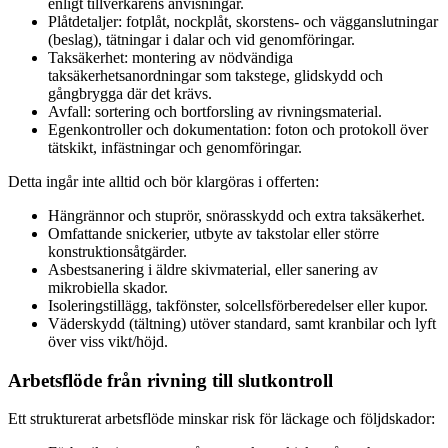
enligt tillverkarens anvisningar.
Plåtdetaljer: fotplåt, nockplåt, skorstens- och vägganslutningar
(beslag), tätningar i dalar och vid genomföringar.
Taksäkerhet: montering av nödvändiga
taksäkerhetsanordningar som takstege, glidskydd och
gångbrygga där det krävs.
Avfall: sortering och bortforsling av rivningsmaterial.
Egenkontroller och dokumentation: foton och protokoll över
tätskikt, infästningar och genomföringar.
Detta ingår inte alltid och bör klargöras i offerten:
Hängrännor och stuprör, snörasskydd och extra taksäkerhet.
Omfattande snickerier, utbyte av takstolar eller större
konstruktionsåtgärder.
Asbestsanering i äldre skivmaterial, eller sanering av
mikrobiella skador.
Isoleringstillägg, takfönster, solcellsförberedelser eller kupor.
Väderskydd (tältning) utöver standard, samt kranbilar och lyft
över viss vikt/höjd.
Arbetsflöde från rivning till slutkontroll
Ett strukturerat arbetsflöde minskar risk för läckage och följdskador: