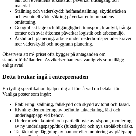
läkt och eventuella fuktskador påverkar tidsåtgång och
material.
Ställning och väderskydd: helfasadställning, skyddsräcken
och eventuell vädersäkring påverkar entreprenadens
omfattning.
Geografiskt läge och tillgänglighet: transport, kranlyft, trånga
tomter och svår åtkomst påverkar logistik och arbetsmiljö.
Årstid och planering: arbete under nederbördsperioder kräver
mer väderskydd och noggrann planering.
Observera att m²-priset ofta bygger på antaganden om
standardförhållanden. Avvikelser hanteras vanligtvis som tillägg
enligt avtal.
Detta brukar ingå i entreprenaden
En tydlig specifikation hjälper dig att förstå vad du betalar för.
Vanliga poster som ingår:
Etablering: ställning, fallskydd och skydd av tomt och fasad.
Rivning: demontering av befintlig taktäckning, läkt och
underlagspapp vid behov.
Underarbete: kontroll och partiellt byte av råspont, montering
av ny underlagspapp/duk (fuktskydd) och nya ströläkt/bärläkt.
Taktäckning: läggning av pannor eller montering av plåt/papp