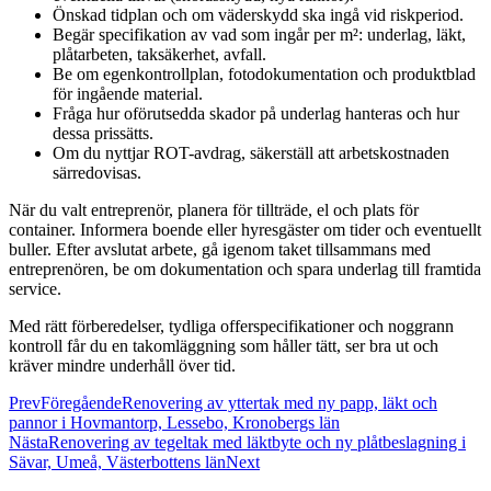
Önskad tidplan och om väderskydd ska ingå vid riskperiod.
Begär specifikation av vad som ingår per m²: underlag, läkt,
plåtarbeten, taksäkerhet, avfall.
Be om egenkontrollplan, fotodokumentation och produktblad
för ingående material.
Fråga hur oförutsedda skador på underlag hanteras och hur
dessa prissätts.
Om du nyttjar ROT-avdrag, säkerställ att arbetskostnaden
särredovisas.
När du valt entreprenör, planera för tillträde, el och plats för
container. Informera boende eller hyresgäster om tider och eventuellt
buller. Efter avslutat arbete, gå igenom taket tillsammans med
entreprenören, be om dokumentation och spara underlag till framtida
service.
Med rätt förberedelser, tydliga offerspecifikationer och noggrann
kontroll får du en takomläggning som håller tätt, ser bra ut och
kräver mindre underhåll över tid.
Prev
Föregående
Renovering av yttertak med ny papp, läkt och
pannor i Hovmantorp, Lessebo, Kronobergs län
Nästa
Renovering av tegeltak med läktbyte och ny plåtbeslagning i
Sävar, Umeå, Västerbottens län
Next