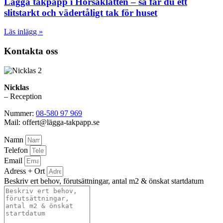
Lägga takpapp i Horsaklätten – så får du ett
slitstarkt och vädertåligt tak för huset
Läs inlägg »
Kontakta oss
Nicklas
– Reception
Nummer:
08-580 97 969
Mail: offert@lägga-takpapp.se
Namn
Telefon
Email
Adress + Ort
Beskriv ert behov, förutsättningar, antal m2 & önskat startdatum