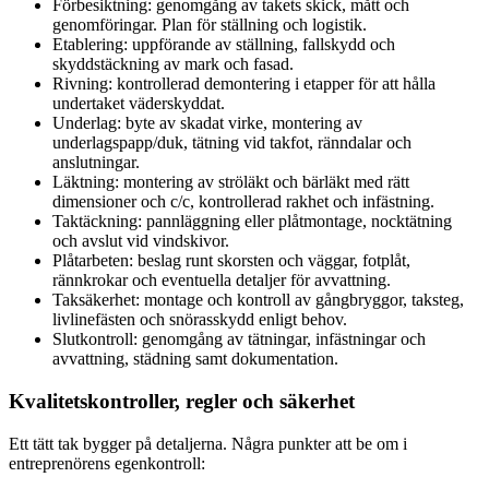
Förbesiktning: genomgång av takets skick, mått och
genomföringar. Plan för ställning och logistik.
Etablering: uppförande av ställning, fallskydd och
skyddstäckning av mark och fasad.
Rivning: kontrollerad demontering i etapper för att hålla
undertaket väderskyddat.
Underlag: byte av skadat virke, montering av
underlagspapp/duk, tätning vid takfot, ränndalar och
anslutningar.
Läktning: montering av ströläkt och bärläkt med rätt
dimensioner och c/c, kontrollerad rakhet och infästning.
Taktäckning: pannläggning eller plåtmontage, nocktätning
och avslut vid vindskivor.
Plåtarbeten: beslag runt skorsten och väggar, fotplåt,
rännkrokar och eventuella detaljer för avvattning.
Taksäkerhet: montage och kontroll av gångbryggor, taksteg,
livlinefästen och snörasskydd enligt behov.
Slutkontroll: genomgång av tätningar, infästningar och
avvattning, städning samt dokumentation.
Kvalitetskontroller, regler och säkerhet
Ett tätt tak bygger på detaljerna. Några punkter att be om i
entreprenörens egenkontroll: