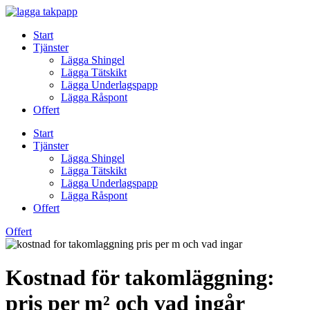
Skip
to
Start
content
Tjänster
Lägga Shingel
Lägga Tätskikt
Lägga Underlagspapp
Lägga Råspont
Offert
Start
Tjänster
Lägga Shingel
Lägga Tätskikt
Lägga Underlagspapp
Lägga Råspont
Offert
Offert
Kostnad för takomläggning:
pris per m² och vad ingår