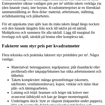
Entreprenörer räknar vanligen pris per m² utifrån takets verkliga yta
(den lutande ytan), inte boytan. Kvadratmeterpriset är en förenklad
sammanställning av flera delar: material, arbetsinsats, ställning,
avfallshantering och plåtarbeten.
För att uppskatta ytan själv kan du mäta takets längd längs nocken
och den lutande längden från nock till takfot på ett takfall.
Multiplicera och summera för alla takfall. Lägg till marginal för
överlapp och spill, särskilt på brutna eller komplexa tak.
Faktorer som styr pris per kvadratmeter
Flera tekniska och praktiska faktorer styr prisbilden per m². Några
vanliga:
Materialval: betongpannor, tegelpannor, plåt (bandtäckt eller
profilerad) eller takpapp/bitumen har olika arbetsmoment och
tillbehör.
Takets komplexitet: många genomföringar (skorsten,
takfönster, ventilationshuvar), kupor, vinklar och dalar ökar
plåt- och tätningsarbeten.
Lutning och höjd: brantare och högre tak kräver mer
avancerat fallskydd och kan ge längre monteringstid.
Underlagets skick: byte av råspont (träpanelen under pappen),