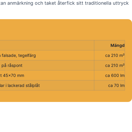
nmärkning och taket återfick sitt traditionella uttryck
Mängd
 falsade, tegelfärg
ca 210 m²
 på råspont
ca 210 m²
äkt 45×70 mm
ca 600 lm
ar i lackerad stålplåt
ca 70 lm