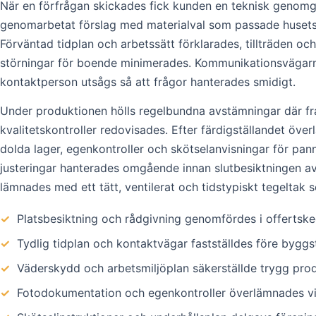
När en förfrågan skickades fick kunden en teknisk genomg
genomarbetat förslag med materialval som passade husets 
Förväntad tidplan och arbetssätt förklarades, tillträden oc
störningar för boende minimerades. Kommunikationsvägarn
kontaktperson utsågs så att frågor hanterades smidigt.
Under produktionen hölls regelbundna avstämningar där fr
kvalitetskontroller redovisades. Efter färdigställandet öve
dolda lager, egenkontroller och skötselanvisningar för pann
justeringar hanterades omgående innan slutbesiktningen av
lämnades med ett tätt, ventilerat och tidstypiskt tegeltak 
✓
Platsbesiktning och rådgivning genomfördes i offertsk
✓
Tydlig tidplan och kontaktvägar fastställdes före byggs
✓
Väderskydd och arbetsmiljöplan säkerställde trygg pro
✓
Fotodokumentation och egenkontroller överlämnades vi