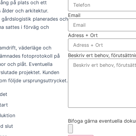
ång på plats och ett
ålder och arkitektur.
Email
h gårdslogistik planerades och
a sattes i förväg och
Adress + Ort
amdrift, väderläge och
Beskriv ert behov, förutsättn
rlämnades fotoprotokoll på
or och plåt. Eventuella
slutade projektet. Kunden
som följde ursprungsuttrycket.
edet
tart
Bifoga gärna eventuella dokume
duktion
Bifoga gärna eventuella dokume
d slut