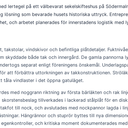
d lertegel på ett välbevarat sekelskifteshus på Södermal
g lösning som bevarade husets historiska uttryck. Entrepr
het, och arbetet planerades för innerstadens logistik med ly
 takstolar, vindskivor och befintliga plåtdetaljer. Fuktni
 skyddade både tak och innergård. De gamla pannorna lyfte
ändertogs separat enligt föreningens önskemål. Underlagsp
s för att förbättra uttorkningen av takkonstruktionen. Strö
t tåla vindlaster i det öppna gatuläget.
des med noggrann riktning av första bärläkten och rak linje
 skorstensbeslag tillverkades i lackerad stålplåt för en di
 takfot till nock, och avslutades med nockpannor lagda i li
ingar. Hängrännor och stuprör byttes till nya dimensioner 
egenkontroller, och kritiska moment dokumenterades med f