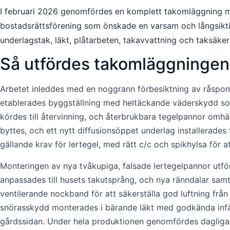
I februari 2026 genomfördes en komplett takomläggning me
bostadsrättsförening som önskade en varsam och långsikti
underlagstak, läkt, plåtarbeten, takavvattning och taksäker
Så utfördes takomläggningen
Arbetet inleddes med en noggrann förbesiktning av råspont,
etablerades byggställning med heltäckande väderskydd som
kördes till återvinning, och återbrukbara tegelpannor omh
byttes, och ett nytt diffusionsöppet underlag installerade
gällande krav för lertegel, med rätt c/c och spikhylsa för at
Monteringen av nya tvåkupiga, falsade lertegelpannor utför
anpassades till husets takutsprång, och nya ränndalar samt
ventilerande nockband för att säkerställa god luftning från
snörasskydd monterades i bärande läkt med godkända infästn
gårdssidan. Under hela produktionen genomfördes dagliga 