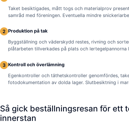
Taket besiktigades, mått togs och materialprov presenter
samråd med föreningen. Eventuella mindre snickeriarbet
Produktion på tak
2
Byggställning och väderskydd restes, rivning och sorte
plåtarbeten tillverkades på plats och lertegelpannorna 
Kontroll och överlämning
3
Egenkontroller och täthetskontroller genomfördes, tak
fotodokumentation av dolda lager. Slutbesiktning i 
Så gick beställningsresan för ett t
innerstan