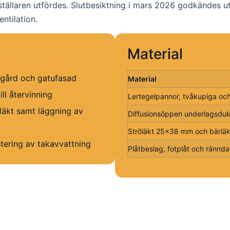
en utfördes. Slutbesiktning i mars 2026 godkändes utan a
ntilation.
Material
rgård och gatufasad
Material
ill återvinning
Lertegelpannor, tvåkupiga och
läkt samt läggning av
Diffusionsöppen underlagsduk
Ströläkt 25×38 mm och bärl
stering av takavvattning
Plåtbeslag, fotplåt och ränndal