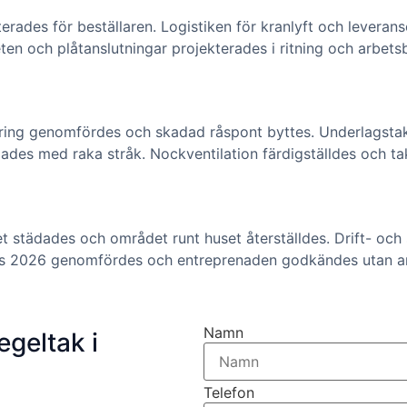
ades för beställaren. Logistiken för kranlyft och leveranse
en och plåtanslutningar projekterades i ritning och arbets
ring genomfördes och skadad råspont byttes. Underlagstak,
lades med raka stråk. Nockventilation färdigställdes och tak
et städades och området runt huset återställdes. Drift- oc
mars 2026 genomfördes och entreprenaden godkändes utan a
Namn
egeltak i
Telefon