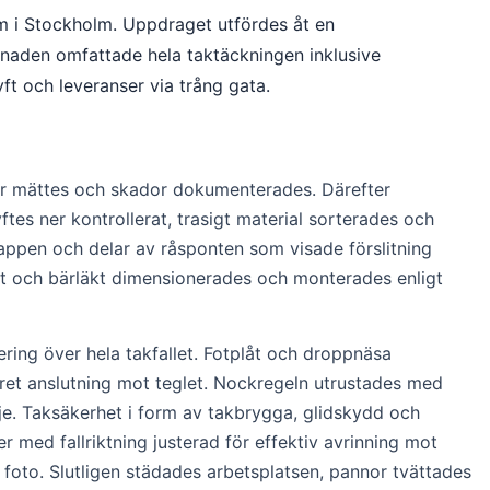
m i Stockholm. Uppdraget utfördes åt en
enaden omfattade hela taktäckningen inklusive
ft och leveranser via trång gata.
våer mättes och skador dokumenterades. Därefter
s ner kontrollerat, trasigt material sorterades och
appen och delar av råsponten som visade förslitning
läkt och bärläkt dimensionerades och monterades enligt
ring över hela takfallet. Fotplåt och droppnäsa
skret anslutning mot teglet. Nockregeln utrustades med
nje. Taksäkerhet i form av takbrygga, glidskydd och
med fallriktning justerad för effektiv avrinning mot
oto. Slutligen städades arbetsplatsen, pannor tvättades