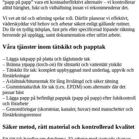
“papp på papp” vara ett kostnadseffektivt alternativ – vi kontrollerar
alltid bärighet, fukt och vidhäftning innan vi rekommenderar det.
Vi vet att tid och störning spelar roll. Därför planerar vi effektivt,
väderskyddar vid behov och arbetar säkert enligt gällande rutiner.
Du får en tydlig tidsplan, fast pris eller specificerad löpande räkning
beroende på upplägg, samt dokumentation efter utfört arbete.
Våra tjänster inom tätskikt och papptak
– Lägga takpapp på platta och låglutande tak
– Bränna ytpapp (torch-on) för slitstarkt och vattentätt ytskikt
– Tätskikt för tak: komplett uppbyggnad med underlag, uppvik och
förstärkningar
– Asfaltstak/bitumentak för lång livslängd och säker tätning
– Gummimatta/duk för tak (t.ex. EPDM) som alternativ där det
passar bäst
– Lägga papp på befintligt papptak (papp på papp) efter fuktkontroll
och förarbete
– Genomföringar (skorstenar, kanaler, huvar) med manschetter och
förstärkningsremsor
Säker metod, rätt material och kontrollerad kvalitet
Ett tätt tak handlar om detaljerna. Vi arbetar med svetsade skarvar,