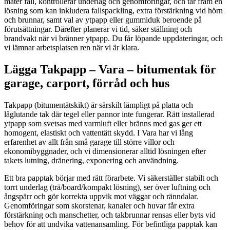
mäter fall, kontrollerar underlag och genomföringar, och tar fram en
lösning som kan inkludera fallspackling, extra förstärkning vid hörn
och brunnar, samt val av ytpapp eller gummiduk beroende på
förutsättningar. Därefter planerar vi tid, säker ställning och
brandvakt när vi bränner ytpapp. Du får löpande uppdateringar, och
vi lämnar arbetsplatsen ren när vi är klara.
Lägga Takpapp – Vara – bitumentak för
garage, carport, förråd och hus
Takpapp (bitumentätskikt) är särskilt lämpligt på platta och
låglutande tak där tegel eller pannor inte fungerar. Rätt installerad
ytpapp som svetsas med varmluft eller bränns med gas ger ett
homogent, elastiskt och vattentätt skydd. I Vara har vi lång
erfarenhet av allt från små garage till större villor och
ekonomibyggnader, och vi dimensionerar alltid lösningen efter
takets lutning, dränering, exponering och användning.
Ett bra papptak börjar med rätt förarbete. Vi säkerställer stabilt och
torrt underlag (trä/board/kompakt lösning), ser över luftning och
ångspärr och gör korrekta uppvik mot väggar och ränndalar.
Genomföringar som skorstenar, kanaler och huvar får extra
förstärkning och manschetter, och takbrunnar rensas eller byts vid
behov för att undvika vattenansamling. För befintliga papptak kan