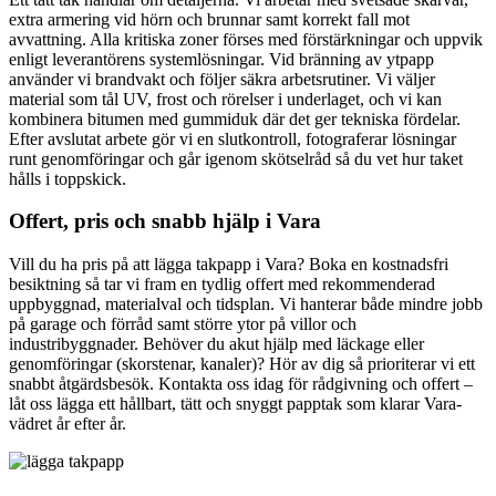
extra armering vid hörn och brunnar samt korrekt fall mot
avvattning. Alla kritiska zoner förses med förstärkningar och uppvik
enligt leverantörens systemlösningar. Vid bränning av ytpapp
använder vi brandvakt och följer säkra arbetsrutiner. Vi väljer
material som tål UV, frost och rörelser i underlaget, och vi kan
kombinera bitumen med gummiduk där det ger tekniska fördelar.
Efter avslutat arbete gör vi en slutkontroll, fotograferar lösningar
runt genomföringar och går igenom skötselråd så du vet hur taket
hålls i toppskick.
Offert, pris och snabb hjälp i Vara
Vill du ha pris på att lägga takpapp i Vara? Boka en kostnadsfri
besiktning så tar vi fram en tydlig offert med rekommenderad
uppbyggnad, materialval och tidsplan. Vi hanterar både mindre jobb
på garage och förråd samt större ytor på villor och
industribyggnader. Behöver du akut hjälp med läckage eller
genomföringar (skorstenar, kanaler)? Hör av dig så prioriterar vi ett
snabbt åtgärdsbesök. Kontakta oss idag för rådgivning och offert –
låt oss lägga ett hållbart, tätt och snyggt papptak som klarar Vara-
vädret år efter år.