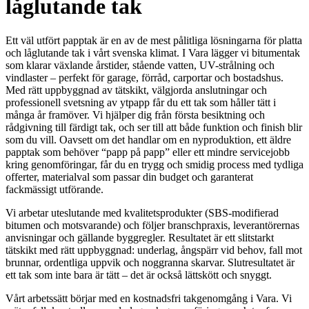
låglutande tak
Ett väl utfört papptak är en av de mest pålitliga lösningarna för platta
och låglutande tak i vårt svenska klimat. I Vara lägger vi bitumentak
som klarar växlande årstider, stående vatten, UV-strålning och
vindlaster – perfekt för garage, förråd, carportar och bostadshus.
Med rätt uppbyggnad av tätskikt, välgjorda anslutningar och
professionell svetsning av ytpapp får du ett tak som håller tätt i
många år framöver. Vi hjälper dig från första besiktning och
rådgivning till färdigt tak, och ser till att både funktion och finish blir
som du vill. Oavsett om det handlar om en nyproduktion, ett äldre
papptak som behöver “papp på papp” eller ett mindre servicejobb
kring genomföringar, får du en trygg och smidig process med tydliga
offerter, materialval som passar din budget och garanterat
fackmässigt utförande.
Vi arbetar uteslutande med kvalitetsprodukter (SBS-modifierad
bitumen och motsvarande) och följer branschpraxis, leverantörernas
anvisningar och gällande byggregler. Resultatet är ett slitstarkt
tätskikt med rätt uppbyggnad: underlag, ångspärr vid behov, fall mot
brunnar, ordentliga uppvik och noggranna skarvar. Slutresultatet är
ett tak som inte bara är tätt – det är också lättskött och snyggt.
Vårt arbetssätt börjar med en kostnadsfri takgenomgång i Vara. Vi