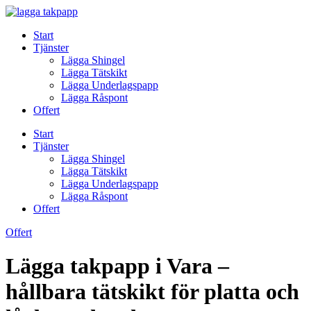
Skip
to
Start
content
Tjänster
Lägga Shingel
Lägga Tätskikt
Lägga Underlagspapp
Lägga Råspont
Offert
Start
Tjänster
Lägga Shingel
Lägga Tätskikt
Lägga Underlagspapp
Lägga Råspont
Offert
Offert
Lägga takpapp i Vara –
hållbara tätskikt för platta och