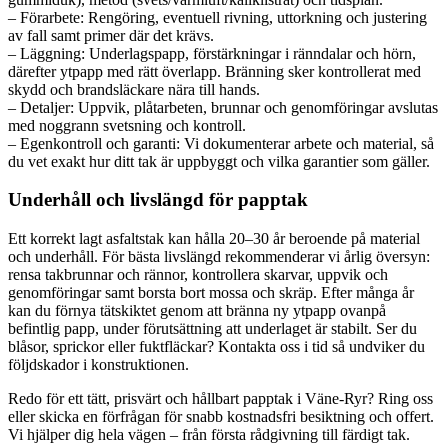
– Förarbete: Rengöring, eventuell rivning, uttorkning och justering
av fall samt primer där det krävs.
– Läggning: Underlagspapp, förstärkningar i ränndalar och hörn,
därefter ytpapp med rätt överlapp. Bränning sker kontrollerat med
skydd och brandsläckare nära till hands.
– Detaljer: Uppvik, plåtarbeten, brunnar och genomföringar avslutas
med noggrann svetsning och kontroll.
– Egenkontroll och garanti: Vi dokumenterar arbete och material, så
du vet exakt hur ditt tak är uppbyggt och vilka garantier som gäller.
Underhåll och livslängd för papptak
Ett korrekt lagt asfaltstak kan hålla 20–30 år beroende på material
och underhåll. För bästa livslängd rekommenderar vi årlig översyn:
rensa takbrunnar och rännor, kontrollera skarvar, uppvik och
genomföringar samt borsta bort mossa och skräp. Efter många år
kan du förnya tätskiktet genom att bränna ny ytpapp ovanpå
befintlig papp, under förutsättning att underlaget är stabilt. Ser du
blåsor, sprickor eller fuktfläckar? Kontakta oss i tid så undviker du
följdskador i konstruktionen.
Redo för ett tätt, prisvärt och hållbart papptak i Väne-Ryr? Ring oss
eller skicka en förfrågan för snabb kostnadsfri besiktning och offert.
Vi hjälper dig hela vägen – från första rådgivning till färdigt tak.