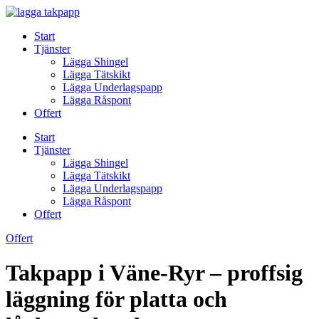
Skip
to
Start
content
Tjänster
Lägga Shingel
Lägga Tätskikt
Lägga Underlagspapp
Lägga Råspont
Offert
Start
Tjänster
Lägga Shingel
Lägga Tätskikt
Lägga Underlagspapp
Lägga Råspont
Offert
Offert
Takpapp i Väne-Ryr – proffsig
läggning för platta och