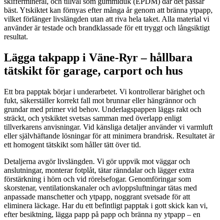
skiffermineral, och tillval som gummiduk (EPDM) där det passar
bäst. Ytskiktet kan förnyas efter många år genom att bränna ytpapp,
vilket förlänger livslängden utan att riva hela taket. Alla material vi
använder är testade och brandklassade för ett tryggt och långsiktigt
resultat.
Lägga takpapp i Väne-Ryr – hållbara
tätskikt för garage, carport och hus
Ett bra papptak börjar i underarbetet. Vi kontrollerar bärighet och
fukt, säkerställer korrekt fall mot brunnar eller hängrännor och
grundar med primer vid behov. Underlagspappen läggs rakt och
sträckt, och ytskiktet svetsas samman med överlapp enligt
tillverkarens anvisningar. Vid känsliga detaljer använder vi varmluft
eller självhäftande lösningar för att minimera brandrisk. Resultatet är
ett homogent tätskikt som håller tätt över tid.
Detaljerna avgör livslängden. Vi gör uppvik mot väggar och
anslutningar, monterar fotplåt, tätar ränndalar och lägger extra
förstärkning i hörn och vid rörelsefogar. Genomföringar som
skorstenar, ventilationskanaler och avloppsluftningar tätas med
anpassade manschetter och ytpapp, noggrant svetsade för att
eliminera läckage. Har du ett befintligt papptak i gott skick kan vi,
efter besiktning, lägga papp på papp och bränna ny ytpapp – en