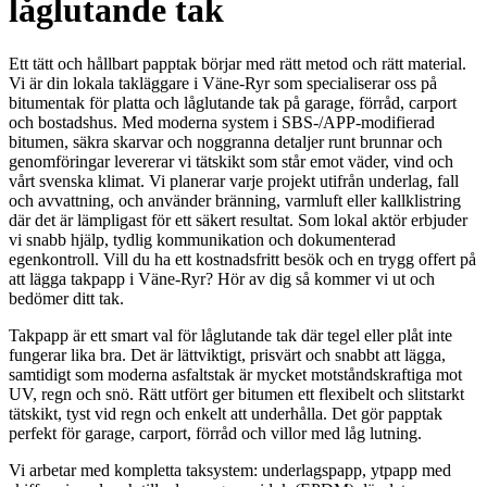
låglutande tak
Ett tätt och hållbart papptak börjar med rätt metod och rätt material.
Vi är din lokala takläggare i Väne-Ryr som specialiserar oss på
bitumentak för platta och låglutande tak på garage, förråd, carport
och bostadshus. Med moderna system i SBS-/APP-modifierad
bitumen, säkra skarvar och noggranna detaljer runt brunnar och
genomföringar levererar vi tätskikt som står emot väder, vind och
vårt svenska klimat. Vi planerar varje projekt utifrån underlag, fall
och avvattning, och använder bränning, varmluft eller kallklistring
där det är lämpligast för ett säkert resultat. Som lokal aktör erbjuder
vi snabb hjälp, tydlig kommunikation och dokumenterad
egenkontroll. Vill du ha ett kostnadsfritt besök och en trygg offert på
att lägga takpapp i Väne-Ryr? Hör av dig så kommer vi ut och
bedömer ditt tak.
Takpapp är ett smart val för låglutande tak där tegel eller plåt inte
fungerar lika bra. Det är lättviktigt, prisvärt och snabbt att lägga,
samtidigt som moderna asfaltstak är mycket motståndskraftiga mot
UV, regn och snö. Rätt utfört ger bitumen ett flexibelt och slitstarkt
tätskikt, tyst vid regn och enkelt att underhålla. Det gör papptak
perfekt för garage, carport, förråd och villor med låg lutning.
Vi arbetar med kompletta taksystem: underlagspapp, ytpapp med