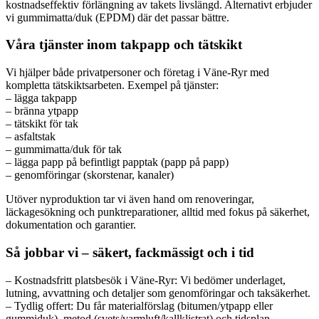
kostnadseffektiv förlängning av takets livslängd. Alternativt erbjuder
vi gummimatta/duk (EPDM) där det passar bättre.
Våra tjänster inom takpapp och tätskikt
Vi hjälper både privatpersoner och företag i Väne-Ryr med
kompletta tätskiktsarbeten. Exempel på tjänster:
– lägga takpapp
– bränna ytpapp
– tätskikt för tak
– asfaltstak
– gummimatta/duk för tak
– lägga papp på befintligt papptak (papp på papp)
– genomföringar (skorstenar, kanaler)
Utöver nyproduktion tar vi även hand om renoveringar,
läckagesökning och punktreparationer, alltid med fokus på säkerhet,
dokumentation och garantier.
Så jobbar vi – säkert, fackmässigt och i tid
– Kostnadsfritt platsbesök i Väne-Ryr: Vi bedömer underlaget,
lutning, avvattning och detaljer som genomföringar och taksäkerhet.
– Tydlig offert: Du får materialförslag (bitumen/ytpapp eller
gummiduk), metod (svets/varmluft/kallklistrat) och tidsplan.