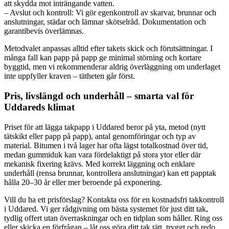
att skydda mot inträngande vatten.
– Avslut och kontroll: Vi gör egenkontroll av skarvar, brunnar och
anslutningar, städar och lämnar skötselråd. Dokumentation och
garantibevis överlämnas.
Metodvalet anpassas alltid efter takets skick och förutsättningar. I
många fall kan papp på papp ge minimal störning och kortare
byggtid, men vi rekommenderar aldrig överläggning om underlaget
inte uppfyller kraven – tätheten går först.
Pris, livslängd och underhåll – smarta val för
Uddareds klimat
Priset för att lägga takpapp i Uddared beror på yta, metod (nytt
tätskikt eller papp på papp), antal genomföringar och typ av
material. Bitumen i två lager har ofta lägst totalkostnad över tid,
medan gummiduk kan vara fördelaktigt på stora ytor eller där
mekanisk fixering krävs. Med korrekt läggning och enklare
underhåll (rensa brunnar, kontrollera anslutningar) kan ett papptak
hålla 20–30 år eller mer beroende på exponering.
Vill du ha ett prisförslag? Kontakta oss för en kostnadsfri takkontroll
i Uddared. Vi ger rådgivning om bästa systemet för just ditt tak,
tydlig offert utan överraskningar och en tidplan som håller. Ring oss
eller skicka en förfrågan – låt oss göra ditt tak tätt, tryggt och redo