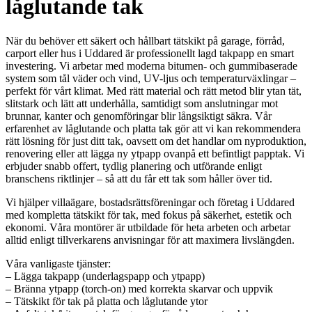
låglutande tak
När du behöver ett säkert och hållbart tätskikt på garage, förråd,
carport eller hus i Uddared är professionellt lagd takpapp en smart
investering. Vi arbetar med moderna bitumen- och gummibaserade
system som tål väder och vind, UV-ljus och temperaturväxlingar –
perfekt för vårt klimat. Med rätt material och rätt metod blir ytan tät,
slitstark och lätt att underhålla, samtidigt som anslutningar mot
brunnar, kanter och genomföringar blir långsiktigt säkra. Vår
erfarenhet av låglutande och platta tak gör att vi kan rekommendera
rätt lösning för just ditt tak, oavsett om det handlar om nyproduktion,
renovering eller att lägga ny ytpapp ovanpå ett befintligt papptak. Vi
erbjuder snabb offert, tydlig planering och utförande enligt
branschens riktlinjer – så att du får ett tak som håller över tid.
Vi hjälper villaägare, bostadsrättsföreningar och företag i Uddared
med kompletta tätskikt för tak, med fokus på säkerhet, estetik och
ekonomi. Våra montörer är utbildade för heta arbeten och arbetar
alltid enligt tillverkarens anvisningar för att maximera livslängden.
Våra vanligaste tjänster:
– Lägga takpapp (underlagspapp och ytpapp)
– Bränna ytpapp (torch-on) med korrekta skarvar och uppvik
– Tätskikt för tak på platta och låglutande ytor