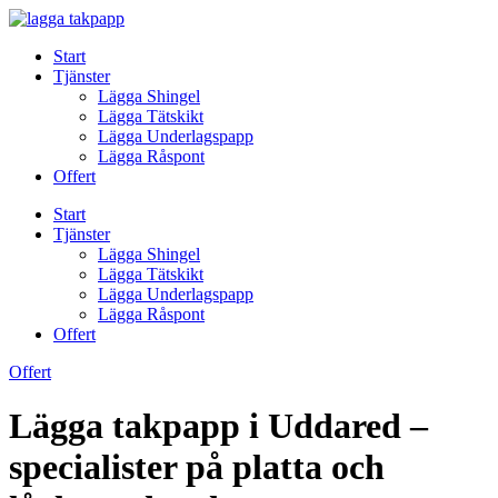
Skip
to
Start
content
Tjänster
Lägga Shingel
Lägga Tätskikt
Lägga Underlagspapp
Lägga Råspont
Offert
Start
Tjänster
Lägga Shingel
Lägga Tätskikt
Lägga Underlagspapp
Lägga Råspont
Offert
Offert
Lägga takpapp i Uddared –
specialister på platta och