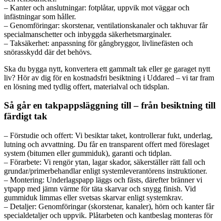
– Kanter och anslutningar: fotplåtar, uppvik mot väggar och
infästningar som håller.
– Genomföringar: skorstenar, ventilationskanaler och takhuvar får
specialmanschetter och inbyggda säkerhetsmarginaler.
– Taksäkerhet: anpassning för gångbryggor, livlinefästen och
snörasskydd där det behövs.
Ska du bygga nytt, konvertera ett gammalt tak eller ge garaget nytt
liv? Hör av dig för en kostnadsfri besiktning i Uddared – vi tar fram
en lösning med tydlig offert, materialval och tidsplan.
Så går en takpappsläggning till – från besiktning till
färdigt tak
– Förstudie och offert: Vi besiktar taket, kontrollerar fukt, underlag,
lutning och avvattning. Du får en transparent offert med föreslaget
system (bitumen eller gummiduk), garanti och tidplan.
– Förarbete: Vi rengör ytan, lagar skador, säkerställer rätt fall och
grundar/primerbehandlar enligt systemleverantörens instruktioner.
– Montering: Underlagspapp läggs och fästs, därefter bränner vi
ytpapp med jämn värme för täta skarvar och snygg finish. Vid
gummiduk limmas eller svetsas skarvar enligt systemkrav.
– Detaljer: Genomföringar (skorstenar, kanaler), hörn och kanter får
specialdetaljer och uppvik. Plåtarbeten och kantbeslag monteras för