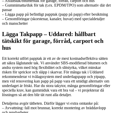
– Asfaltstak/bitumentak för garage, förråd, carport och hus
– Gummimatta/duk för tak (t.ex. EPDM/TPO) som alternativ där det
passar
– Lägga papp på befintligt papptak (papp på papp) efter besiktning
– Genomföringar (skorstenar, kanaler, huvar) med specialdetaljer
och manschetter
Lägga Takpapp – Uddared: hållbart
tätskikt för garage, förråd, carport och
hus
Ett korrekt utfört papptak är ett av de mest kostnadseffektiva sätten
att säkra låglutande tak. Vi använder SBS-modifierad bitumen och
andra system med hög flexibilitet och slitstyrka, vilket minskar
risken för sprickor och släpp i skarvar. För många tak i Uddared
rekommenderar vi tvålagssystem med underlagspapp och ytpapp,
men vid renovering kan papp på papp vara ett smidigt alternativ om
underlaget är friskt. Har du stora takytor, många genomföringar eller
speciella krav, kan gummiduk vara ett bra val – vi projekterar då
lösningen så att den blir tät runt alla detaljer.
Detaljerna avgör tätheten. Därför lägger vi extra omtanke på:
– Avvattning: fall mot brunnar, korrekt montering av bräddavlopp
och rensbarheter.