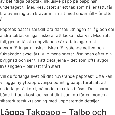
av befintliga papptak, inklusive papp på papp när
underlaget tillåter. Resultatet är ett tak som håller tätt, får
bra avrinning och kräver minimalt med underhåll – år efter
år.
Papptak passar särskilt bra där taklutningen är låg och där
andra taktäckningar riskerar att läcka i skarvar. Med rätt
fall, genomtänkta uppvik och säkra tätningar runt
genomföringar minskar risken för stående vatten och
fuktskador avsevärt. Vi dimensionerar lösningen efter din
byggnad och ser till att detaljerna – det som ofta avgör
livslängden – blir rätt från start.
Vill du förlänga livet på ditt nuvarande papptak? Ofta kan
vi lägga ny ytpapp ovanpå befintlig papp, förutsatt att
underlaget är torrt, bärande och utan blåsor. Det sparar
både tid och kostnad, samtidigt som du får en modern,
slitstark tätskiktslösning med uppdaterade detaljer.
Lägga Takpapp – Talbo och