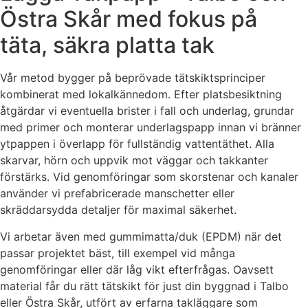
Östra Skår med fokus på
täta, säkra platta tak
Vår metod bygger på beprövade tätskiktsprinciper
kombinerat med lokalkännedom. Efter platsbesiktning
åtgärdar vi eventuella brister i fall och underlag, grundar
med primer och monterar underlagspapp innan vi bränner
ytpappen i överlapp för fullständig vattentäthet. Alla
skarvar, hörn och uppvik mot väggar och takkanter
förstärks. Vid genomföringar som skorstenar och kanaler
använder vi prefabricerade manschetter eller
skräddarsydda detaljer för maximal säkerhet.
Vi arbetar även med gummimatta/duk (EPDM) när det
passar projektet bäst, till exempel vid många
genomföringar eller där låg vikt efterfrågas. Oavsett
material får du rätt tätskikt för just din byggnad i Talbo
eller Östra Skår, utfört av erfarna takläggare som