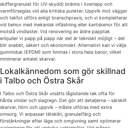
skiffergranulat för UV-skydd) bränns i överlapp och
varmförseglas vid alla kritiska punkter. Uppvik mot väggar
och takfot utförs enligt branschpraxis, och vi kompletterar
vid behov med mekanisk infästning eller kantskenor för att
motstå vindlaster. Vid renovering av äldre papptak
erbjuder vi papp på papp när det är tekniskt möjligt – det
blir snabbt, säkert och ekonomiskt. Alternativt kan vi välja
gummiduk (EPDM) som limmas i stora hela banor, vilket
minimerar antalet skarvar.
Lokalkännedom som gör skillnad
i Talbo och Östra Skår
I Talbo och Östra Skår utsätts låglutande tak ofta för
hårda vindar och slagregn. Det gör att detaljerna – särskilt
skarvar, hörn och uppvik – måste utföras med extra
omsorg. Vi anpassar tätskikt, granulatfärg och
förstärkningar efter läge och omgivning samt optimerar
avrinningen för att undvika vattenpölar. Vid många