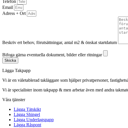
Telefon
Email
Adress + Ort
Beskriv ert behov, förutsättningar, antal m2 & önskat startdatum
Bifoga gärna eventuella dokument, bilder eller ritningar
Bifoga gärna eventuella dokument, bilder eller ritningar
Skicka
Lägga Takpapp
Vi är en väletablerad takläggare som hjälper privatpersoner, fastighet
Vi är specialister inom takpapp & men arbetar även med andra takmate
Våra tjänster
Lägga Tätskikt
Lägga Shingel
Lägga Underlagspapp
Lägga Råspont