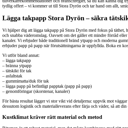
tillverkarrekommendationer och branschregler, så du kan känna dig tryg
tydlig offert – vi kommer ut till Stora Dyrön och tar hand om allt, smid
Lägga takpapp Stora Dyrön – säkra tätskikt
Vi hjälper dig att lägga takpapp på Stora Dyrön med fokus på täthet, hå
och snabba väderomslag. Oavsett om det gäller ett mindre förråd eller hel
kanaler. Vi erbjuder både traditionell bränd ytpapp och moderna gummima
erbjuder papp på papp när förutsättningarna är uppfyllda. Boka en kos
Vi utför bland annat:
– lägga takpapp
– bränna ytpapp
– tätskikt för tak
– asfaltstak
– gummimatta/duk för tak
– lägga papp på befintligt papptak (papp på papp)
– genomföringar (skorstenar, kanaler)
För bästa resultat lägger vi stor vikt vid detaljerna: uppvik mot vägga
dessutom logistik och materialleverans efter färja och väder, så att din
Kustklimat kräver rätt material och metod