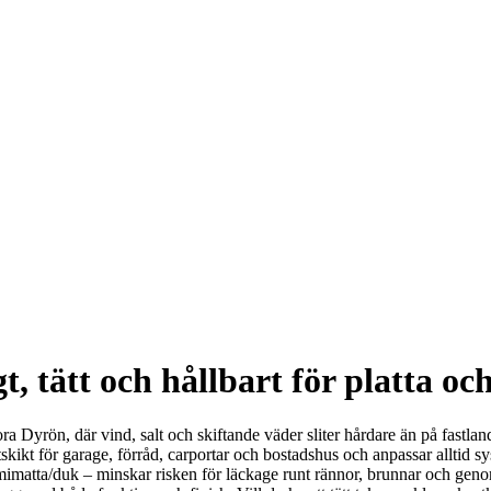
 tätt och hållbart för platta oc
Stora Dyrön, där vind, salt och skiftande väder sliter hårdare än på fastl
skikt för garage, förråd, carportar och bostadshus och anpassar alltid sy
mmimatta/duk – minskar risken för läckage runt rännor, brunnar och gen