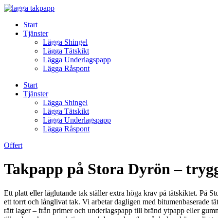
Skip
to
Start
content
Tjänster
Lägga Shingel
Lägga Tätskikt
Lägga Underlagspapp
Lägga Råspont
Start
Tjänster
Lägga Shingel
Lägga Tätskikt
Lägga Underlagspapp
Lägga Råspont
Offert
Takpapp på Stora Dyrön – tryggt,
Ett platt eller låglutande tak ställer extra höga krav på tätskiktet. På 
ett torrt och långlivat tak. Vi arbetar dagligen med bitumenbaserade tät
rätt lager – från primer och underlagspapp till bränd ytpapp eller gu