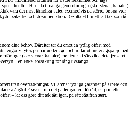
ed SBS-modifierad bitumen för bättre flexibilitet och låga
er specialmattor. Har taket många genomföringar (skorstenar, kanaler)
/duk vara det mest lämpliga valet, exempelvis på större, öppna ytor
ydd, säkerhet och dokumentation. Resultatet blir ett tätt tak som tål
igenom dina behov. Därefter tar du emot en tydlig offert med
s rengör vi ytor, primar underlaget och rullar ut underlagspapp med
omföringar (skorstenar, kanaler) monterar vi särskilda detaljer samt
översyn – en enkel försäkring för lång livslängd.
 offert utan överraskningar. Vi lämnar tydliga garantier på arbete och
lanera åtgärd. Oavsett om det gäller garage, förråd, carport eller
 – låt oss göra ditt tak tätt igen, på rätt sätt från start.