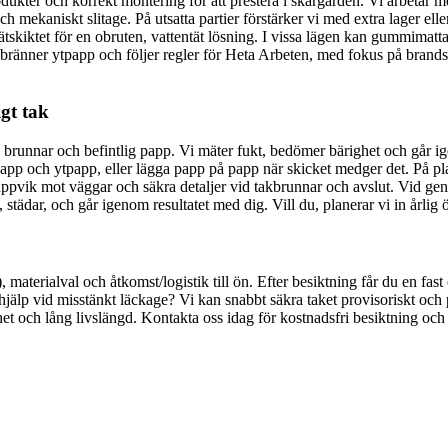
ukter och korrekt montering för att prestera i skärgården. Vi arbetar m
mekaniskt slitage. På utsatta partier förstärker vi med extra lager ell
tskiktet för en obruten, vattentät lösning. I vissa lägen kan gummimatta
bränner ytpapp och följer regler för Heta Arbeten, med fokus på brandsk
igt tak
g, brunnar och befintlig papp. Vi mäter fukt, bedömer bärighet och går 
 och ytpapp, eller lägga papp på papp när skicket medger det. På plat
uppvik mot väggar och säkra detaljer vid takbrunnar och avslut. Vid gen
städar, och går igenom resultatet med dig. Vill du, planerar vi in årlig 
 materialval och åtkomst/logistik till ön. Efter besiktning får du en fast
jälp vid misstänkt läckage? Vi kan snabbt säkra taket provisoriskt och p
ch lång livslängd. Kontakta oss idag för kostnadsfri besiktning och offert