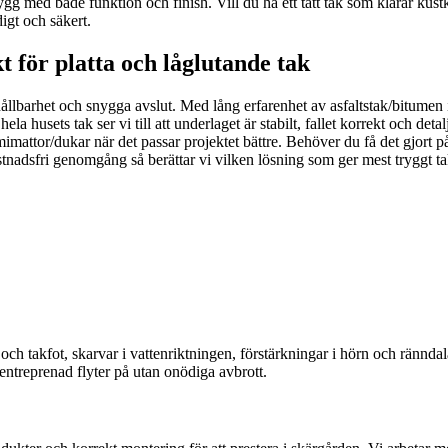
g med både funktion och finish. Vill du ha ett tätt tak som klarar kustk
igt och säkert.
 för platta och låglutande tak
llbarhet och snygga avslut. Med lång erfarenhet av asfaltstak/bitumen i 
a husets tak ser vi till att underlaget är stabilt, fallet korrekt och deta
ttor/dukar när det passar projektet bättre. Behöver du få det gjort på p
tnadsfri genomgång så berättar vi vilken lösning som ger mest tryggt ta
r och takfot, skarvar i vattenriktningen, förstärkningar i hörn och rännd
 entreprenad flyter på utan onödiga avbrott.