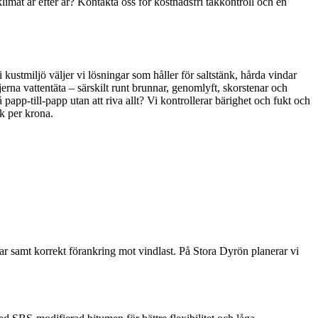
limat år efter år? Kontakta oss för kostnadsfri takkontroll och en
kustmiljö väljer vi lösningar som håller för saltstänk, hårda vindar
ljerna vattentäta – särskilt runt brunnar, genomlyft, skorstenar och
app-till-papp utan att riva allt? Vi kontrollerar bärighet och fukt och
k per krona.
alar samt korrekt förankring mot vindlast. På Stora Dyrön planerar vi