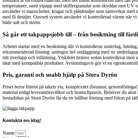
Bitumen är ett robust material, men det måste kombineras med rätt prod
temperaturer, samt ytpapp med skiffergranulat som skyddar mot UV och 
använder vi manschetter, kragar och plåtdetaljer som samverkar med tä
med få detaljer. Oavsett system använder vi kontrollerad värme när vi 
både salt och storm.
Så går ett takpappsjobb till – från besiktning till färd
Arbetet startar med en besiktning där vi kontrollerar underlag, lutnin
rekommenderad lösning: antingen hel omläggning med ny underlagspapp
rätt överlapp och infästning. Ytskiktet bränns sedan kontrollerat med 
tätar med kompatibla produkter. Avslutningsvis gör vi en egenkontroll, 
Pris, garanti och snabb hjälp på Stora Dyrön
Priset beror främst på takets yta, komplexitet (brunnar, genomföringar),
material enligt leverantörsvillkor och branschpraxis. Behöver du akut h
bostadshus på Stora Dyrön får du en hållbar lösning med fokus på täthet o
Kontakta oss idag!
Namn