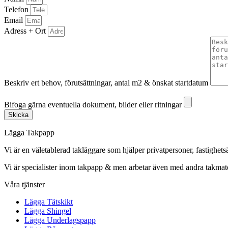
Telefon
Email
Adress + Ort
Beskriv ert behov, förutsättningar, antal m2 & önskat startdatum
Bifoga gärna eventuella dokument, bilder eller ritningar
Bifoga gärna eventuella dokument, bilder eller ritningar
Skicka
Lägga Takpapp
Vi är en väletablerad takläggare som hjälper privatpersoner, fastighet
Vi är specialister inom takpapp & men arbetar även med andra takmate
Våra tjänster
Lägga Tätskikt
Lägga Shingel
Lägga Underlagspapp