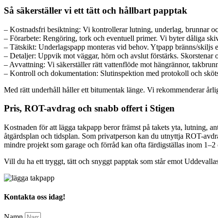
Så säkerställer vi ett tätt och hållbart papptak
– Kostnadsfri besiktning: Vi kontrollerar lutning, underlag, brunnar 
– Förarbete: Rengöring, tork och eventuell primer. Vi byter dåliga sk
– Tätskikt: Underlagspapp monteras vid behov. Ytpapp bränns/skiljs enl
– Detaljer: Uppvik mot väggar, hörn och avslut förstärks. Skorstenar o
– Avvattning: Vi säkerställer rätt vattenflöde mot hängrännor, takbrunn
– Kontroll och dokumentation: Slutinspektion med protokoll och skötse
Med rätt underhåll håller ett bitumentak länge. Vi rekommenderar årli
Pris, ROT-avdrag och snabb offert i Stigen
Kostnaden för att lägga takpapp beror främst på takets yta, lutning, an
åtgärdsplan och tidsplan. Som privatperson kan du utnyttja ROT-avdra
mindre projekt som garage och förråd kan ofta färdigställas inom 1–2
Vill du ha ett tryggt, tätt och snyggt papptak som står emot Uddevallas 
Kontakta oss idag!
Namn