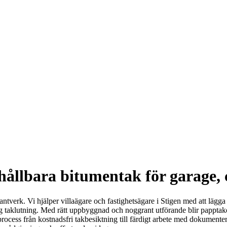
hållbara bitumentak för garage, 
 hantverk. Vi hjälper villaägare och fastighetsägare i Stigen med att lägg
låg taklutning. Med rätt uppbyggnad och noggrant utförande blir papptaket
process från kostnadsfri takbesiktning till färdigt arbete med dokument