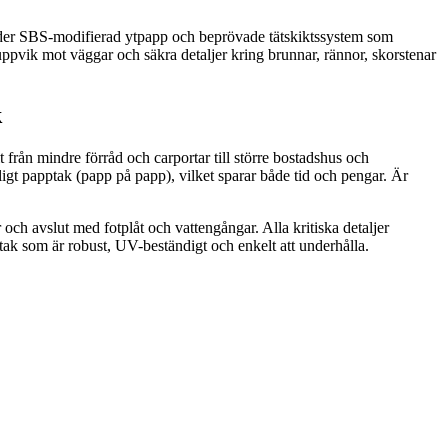
vänder SBS-modifierad ytpapp och beprövade tätskiktssystem som
 uppvik mot väggar och säkra detaljer kring brunnar, rännor, skorstenar
k
llt från mindre förråd och carportar till större bostadshus och
ligt papptak (papp på papp), vilket sparar både tid och pengar. Är
och avslut med fotplåt och vattengångar. Alla kritiska detaljer
ntak som är robust, UV-beständigt och enkelt att underhålla.