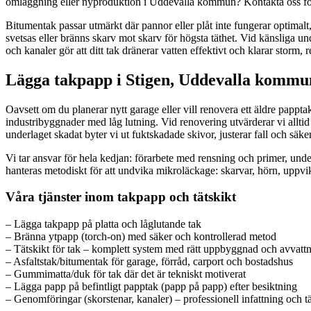
omläggning eller nyproduktion i Uddevalla kommun? Kontakta oss för
Bitumentak passar utmärkt där pannor eller plåt inte fungerar optima
svetsas eller bränns skarv mot skarv för högsta täthet. Vid känsliga un
och kanaler gör att ditt tak dränerar vatten effektivt och klarar storm,
Lägga takpapp i Stigen, Uddevalla kommun 
Oavsett om du planerar nytt garage eller vill renovera ett äldre papptak s
industribyggnader med låg lutning. Vid renovering utvärderar vi alltid
underlaget skadat byter vi ut fuktskadade skivor, justerar fall och säker
Vi tar ansvar för hela kedjan: förarbete med rensning och primer, unde
hanteras metodiskt för att undvika mikroläckage: skarvar, hörn, uppvik 
Våra tjänster inom takpapp och tätskikt
– Lägga takpapp på platta och låglutande tak
– Bränna ytpapp (torch-on) med säker och kontrollerad metod
– Tätskikt för tak – komplett system med rätt uppbyggnad och avvatt
– Asfaltstak/bitumentak för garage, förråd, carport och bostadshus
– Gummimatta/duk för tak där det är tekniskt motiverat
– Lägga papp på befintligt papptak (papp på papp) efter besiktning
– Genomföringar (skorstenar, kanaler) – professionell infattning och t