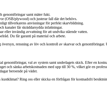
och genomföringar samt mäter fukt.
ivor (OSB/plywood) och justerar fall där det behövs.
igt tillverkarens anvisningar för perfekt skarvbildning.
ch kanaler får skräddarsydda infattningar.
ar eller invändig avvattning för att undvika stående vatten.
lråd. Du får garanti på material och arbete.
g översyn, rensning av löv och kontroll av skarvar och genomföringar. U
tal genomföringar, val av system samt underlagets skick. Efter en kostnad
get och sänka arbetskostnaden med upp till 30 %, vilket gör en profess
 dagar beroende på väder.
kustklimat? Ring oss eller skicka en förfrågan för kostnadsfri besiktning