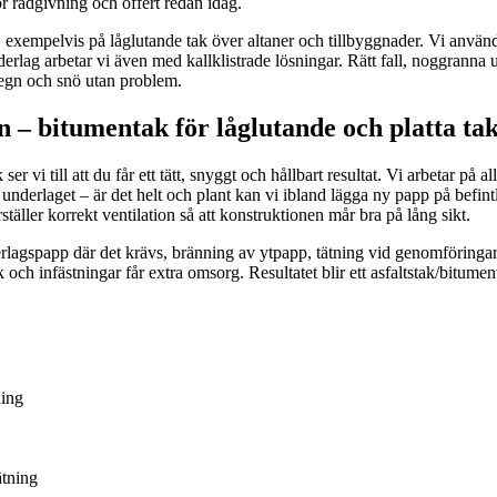
 rådgivning och offert redan idag.
lt, exempelvis på låglutande tak över altaner och tillbyggnader. Vi an
derlag arbetar vi även med kallklistrade lösningar. Rätt fall, noggranna
 regn och snö utan problem.
– bitumentak för låglutande och platta ta
er vi till att du får ett tätt, snyggt och hållbart resultat. Vi arbetar på a
 underlaget – är det helt och plant kan vi ibland lägga ny papp på befint
ställer korrekt ventilation så att konstruktionen mår bra på lång sikt.
rlagspapp där det krävs, bränning av ytpapp, tätning vid genomföringar 
och infästningar får extra omsorg. Resultatet blir ett asfaltstak/bitume
ning
ätning