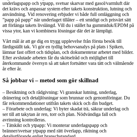
underlagspapp och ytpapp, svetsar skarvar med gasol/varmluft där
det krävs och anpassar system efter takets konstruktion, lutning och
användning. Vid renovering erbjuder vi både full omläggning och
”papp på papp” när underlaget tillåter – ett smidigt och prisvärt sätt
att förlänga takets livslängd. Vill du i stället ha gummiduk/EPDM på
vissa ytor, kan vi kombinera lösningar där det är lämpligt.
Vårt mål är att ge dig en trygg upplevelse från första besök till
färdigställt tak. Vi gör en tydlig behovsanalys på plats i Spiken,
lämnar fast offert och tidsplan, och dokumenterar arbetet med bilder.
Efter avslutade arbeten får du skötselråd och möjlighet till
återkommande översyn så att taket fortsätter vara tätt och välmående
år efter år.
Så jobbar vi – metod som gör skillnad
– Besiktning och rådgivning: Vi granskar lutning, underlag,
dränering och detaljlösningar som brunnar och genomföringar. Du
får rekommendationer utifrån takets skick och din budget.
– Förarbete och underlag: Vi byter skadat trä, säkrar underlag och
ser till att takytan är ren, torr och plan. Nödvändiga fall och
avrinning kontrolleras.
– Tätskikt och ytpapp: Vi monterar underlagspapp och
bränner/svetsar ytpapp med rätt överlapp, riktning och
detaljutförande enligt branschstandard.