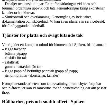
– Detaljer och anslutningar: Extra förstärkningar vid hörn och
brunnar, ordentliga uppvik och täta genomföringar kring skorstenar,
kanaler och takhuvar.
– Slutkontroll och överlämning: Genomgång av hela taket,
dokumentation och skötselråd. Vi kan även planera in servicebesök
för förebyggande underhåll.
Tjänster för platta och svagt lutande tak
Vi erbjuder ett komplett utbud för bitumentak i Spiken, bland annat:
– lägga takpapp
– bränna ytpapp
– tätskikt för tak
– asfaltstak
– gummimatta/duk för tak
– lägga papp på befintligt papptak (papp på papp)
– genomföringar (skorstenar, kanaler)
Kompletterande arbeten som takavvattning, brunnsbyte, fotplåtar
och plåtdetaljer kan vi samordna för en helhetslösning där allt passar
ihop.
Hållbarhet, pris och snabb offert i Spiken