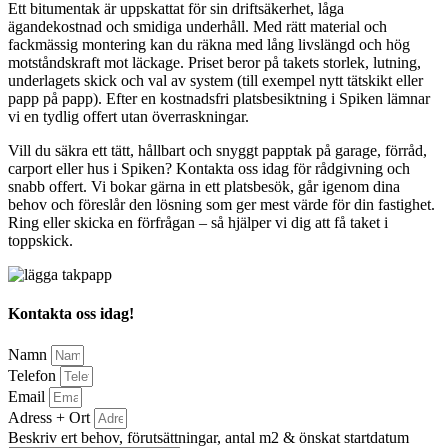
Ett bitumentak är uppskattat för sin driftsäkerhet, låga
ägandekostnad och smidiga underhåll. Med rätt material och
fackmässig montering kan du räkna med lång livslängd och hög
motståndskraft mot läckage. Priset beror på takets storlek, lutning,
underlagets skick och val av system (till exempel nytt tätskikt eller
papp på papp). Efter en kostnadsfri platsbesiktning i Spiken lämnar
vi en tydlig offert utan överraskningar.
Vill du säkra ett tätt, hållbart och snyggt papptak på garage, förråd,
carport eller hus i Spiken? Kontakta oss idag för rådgivning och
snabb offert. Vi bokar gärna in ett platsbesök, går igenom dina
behov och föreslår den lösning som ger mest värde för din fastighet.
Ring eller skicka en förfrågan – så hjälper vi dig att få taket i
toppskick.
Kontakta oss idag!
Namn
Telefon
Email
Adress + Ort
Beskriv ert behov, förutsättningar, antal m2 & önskat startdatum