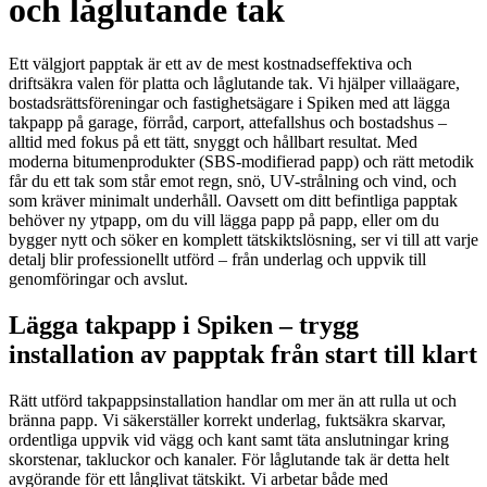
och låglutande tak
Ett välgjort papptak är ett av de mest kostnadseffektiva och
driftsäkra valen för platta och låglutande tak. Vi hjälper villaägare,
bostadsrättsföreningar och fastighetsägare i Spiken med att lägga
takpapp på garage, förråd, carport, attefallshus och bostadshus –
alltid med fokus på ett tätt, snyggt och hållbart resultat. Med
moderna bitumenprodukter (SBS-modifierad papp) och rätt metodik
får du ett tak som står emot regn, snö, UV-strålning och vind, och
som kräver minimalt underhåll. Oavsett om ditt befintliga papptak
behöver ny ytpapp, om du vill lägga papp på papp, eller om du
bygger nytt och söker en komplett tätskiktslösning, ser vi till att varje
detalj blir professionellt utförd – från underlag och uppvik till
genomföringar och avslut.
Lägga takpapp i Spiken – trygg
installation av papptak från start till klart
Rätt utförd takpappsinstallation handlar om mer än att rulla ut och
bränna papp. Vi säkerställer korrekt underlag, fuktsäkra skarvar,
ordentliga uppvik vid vägg och kant samt täta anslutningar kring
skorstenar, takluckor och kanaler. För låglutande tak är detta helt
avgörande för ett långlivat tätskikt. Vi arbetar både med