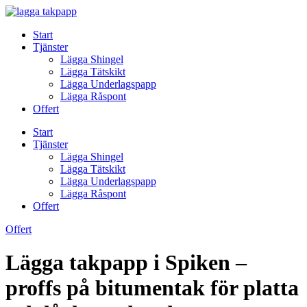
Skip
to
Start
content
Tjänster
Lägga Shingel
Lägga Tätskikt
Lägga Underlagspapp
Lägga Råspont
Offert
Start
Tjänster
Lägga Shingel
Lägga Tätskikt
Lägga Underlagspapp
Lägga Råspont
Offert
Offert
Lägga takpapp i Spiken –
proffs på bitumentak för platta