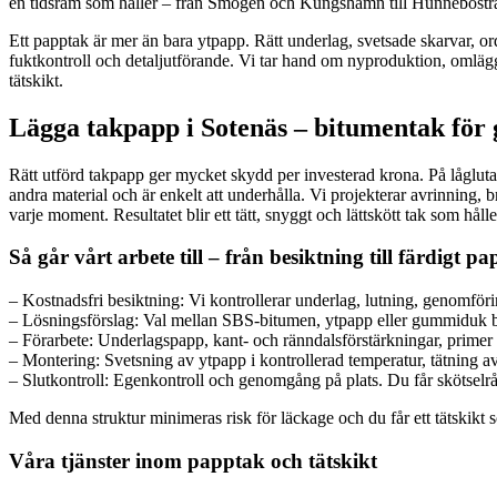
en tidsram som håller – från Smögen och Kungshamn till Hunnebostra
Ett papptak är mer än bara ytpapp. Rätt underlag, svetsade skarvar, ord
fuktkontroll och detaljutförande. Vi tar hand om nyproduktion, omlägg
tätskikt.
Lägga takpapp i Sotenäs – bitumentak för 
Rätt utförd takpapp ger mycket skydd per investerad krona. På låglutan
andra material och är enkelt att underhålla. Vi projekterar avrinning, 
varje moment. Resultatet blir ett tätt, snyggt och lättskött tak som hål
Så går vårt arbete till – från besiktning till färdigt p
– Kostnadsfri besiktning: Vi kontrollerar underlag, lutning, genomför
– Lösningsförslag: Val mellan SBS-bitumen, ytpapp eller gummiduk ber
– Förarbete: Underlagspapp, kant- och ränndalsförstärkningar, primer 
– Montering: Svetsning av ytpapp i kontrollerad temperatur, tätning av
– Slutkontroll: Egenkontroll och genomgång på plats. Du får skötselrå
Med denna struktur minimeras risk för läckage och du får ett tätskikt s
Våra tjänster inom papptak och tätskikt