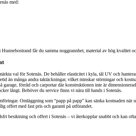
otenäs med:
t i Hunnebostrand får du samma noggrannhet, material av hög kvalitet och
at
ta val för Sotenäs. De behåller elasticitet i kyla, tål UV och hanterar
etid än många andra taktäckningar, vilket minskar störningar och kostn
 på garage, förråd och carportar där konstruktionen inte är dimensionerad
ker långt. Behöver du service finns vi nära till hands i Sotenäs.
genomföringar. Omläggning som “papp på papp” kan sänka kostnaden när 
g offert med fast pris och garanti på utförandet.
sfri besiktning och offert i Sotenäs – vi återkopplar snabbt och kan ofta 