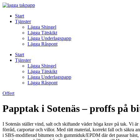
Skip
to
Start
content
Tjänster
Lägga Shingel
Lägga Tätskikt
Lägga Underlagspapp
Lägga Råspont
Start
Tjänster
Lägga Shingel
Lägga Tätskikt
Lägga Underlagspapp
Lägga Råspont
Offert
Papptak i Sotenäs – proffs på b
I Sotenäs ställer vind, salt och skiftande väder höga krav på tak. Vi är
förråd, carportar och villor. Med rätt material, korrekt fall och säkra
i SBS-modifierad bitumen och gummiduk/EPDM där det passar bäst, och vi