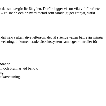
 det som avgör livslängden. Därför lägger vi stor vikt vid förarbete,
– en snabb och prisvärd metod som samtidigt ger ett nytt, starkt
riftsäkra alternativet eftersom det tål stående vatten bättre än många
solsvetsning, dokumenterade tätskiktssystem samt egenkontroller för
ndation.
all och brunnar vid behov.
ng.
 takavvattning.