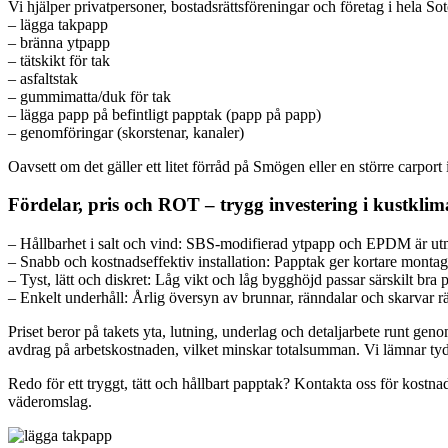
Vi hjälper privatpersoner, bostadsrättsföreningar och företag i hela S
– lägga takpapp
– bränna ytpapp
– tätskikt för tak
– asfaltstak
– gummimatta/duk för tak
– lägga papp på befintligt papptak (papp på papp)
– genomföringar (skorstenar, kanaler)
Oavsett om det gäller ett litet förråd på Smögen eller en större carpor
Fördelar, pris och ROT – trygg investering i kustklim
– Hållbarhet i salt och vind: SBS-modifierad ytpapp och EPDM är utmärk
– Snabb och kostnadseffektiv installation: Papptak ger kortare montag
– Tyst, lätt och diskret: Låg vikt och låg bygghöjd passar särskilt bra
– Enkelt underhåll: Årlig översyn av brunnar, ränndalar och skarvar räc
Priset beror på takets yta, lutning, underlag och detaljarbete runt 
avdrag på arbetskostnaden, vilket minskar totalsumman. Vi lämnar tydli
Redo för ett tryggt, tätt och hållbart papptak? Kontakta oss för kostnad
väderomslag.