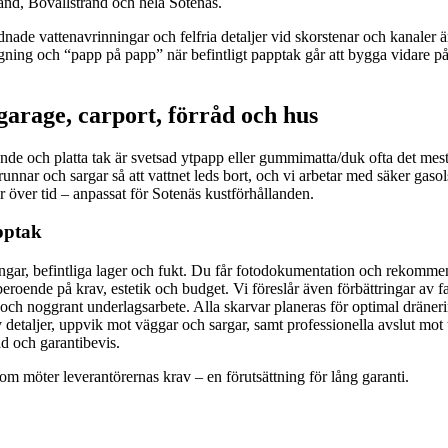
nd, Bovallstrand och hela Sotenäs.
nade vattenavrinningar och felfria detaljer vid skorstenar och kanaler är
ning och “papp på papp” när befintligt papptak går att bygga vidare på 
garage, carport, förråd och hus
de och platta tak är svetsad ytpapp eller gummimatta/duk ofta det mest d
brunnar och sargar så att vattnet leds bort, och vi arbetar med säker ga
ler över tid – anpassat för Sotenäs kustförhållanden.
apptak
ingar, befintliga lager och fukt. Du får fotodokumentation och rekomme
oende på krav, estetik och budget. Vi föreslår även förbättringar av f
och noggrant underlagsarbete. Alla skarvar planeras för optimal dräneri
 detaljer, uppvik mot väggar och sargar, samt professionella avslut mot
d och garantibevis.
om möter leverantörernas krav – en förutsättning för lång garanti.