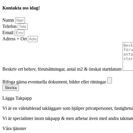
Kontakta oss idag!
Namn
Telefon
Email
Adress + Ort
Beskriv ert behov, förutsättningar, antal m2 & önskat startdatum
Bifoga gärna eventuella dokument, bilder eller ritningar
Bifoga gärna eventuella dokument, bilder eller ritningar
Skicka
Lägga Takpapp
Vi är en väletablerad takläggare som hjälper privatpersoner, fastighet
Vi är specialister inom takpapp & men arbetar även med andra takmate
Våra tjänster