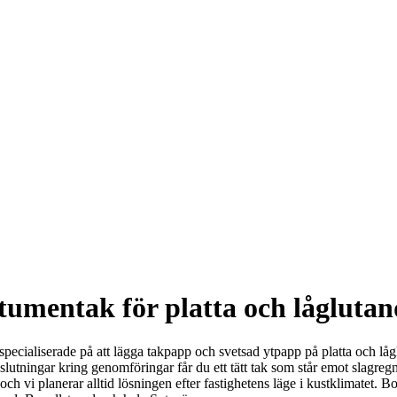
itumentak för platta och låglutan
 specialiserade på att lägga takpapp och svetsad ytpapp på platta och lågl
 anslutningar kring genomföringar får du ett tätt tak som står emot slagre
 planerar alltid lösningen efter fastighetens läge i kustklimatet. Boka