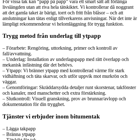
För vissa tak kan “papp på papp” vara ett smart sätt att förlänga
livslängden utan att riva hela tätskiktet. Vi kontrollerar då noggrant
att det gamla taket är bärigt, torrt och fritt från blåsor – och att
anslutningar kan tätas enligt tillverkarens anvisningar. När det inte är
lämpligt rekommenderar vi helomläggning för trygg funktion.
Trygg metod från underlag till ytpapp
– Förarbete: Rengöring, uttorkning, primer och kontroll av
fall/avvattning.
– Underlag: Installation av underlagspapp med rätt överlapp och
mekanisk infästning där det behövs.
– Ytpapp: Vi bränner ytpapp med kontrollerad värme för stark
vidhäftning och täta skarvar, och utför uppvik mot murkrön och
väggar.
– Genomföringar: Skräddarsydda detaljer runt skorstenar, takfönster
och kanaler, med manschetter och extra förstärkning.
– Slutkontroll: Visuell granskning, prov av brunnar/avlopp och
dokumentation för din trygghet.
Tjänster vi erbjuder inom bitumentak
– Lägga takpapp
– Bränna ytpapp
– Tätskikt för tak