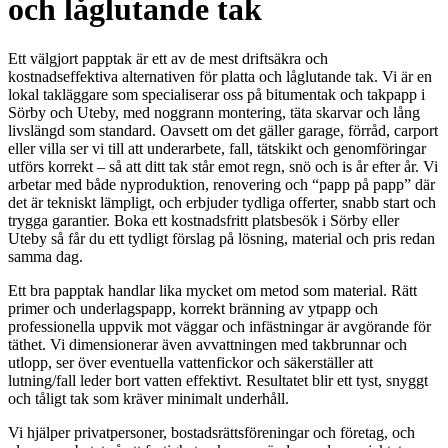
och låglutande tak
Ett välgjort papptak är ett av de mest driftsäkra och
kostnadseffektiva alternativen för platta och låglutande tak. Vi är en
lokal takläggare som specialiserar oss på bitumentak och takpapp i
Sörby och Uteby, med noggrann montering, täta skarvar och lång
livslängd som standard. Oavsett om det gäller garage, förråd, carport
eller villa ser vi till att underarbete, fall, tätskikt och genomföringar
utförs korrekt – så att ditt tak står emot regn, snö och is år efter år. Vi
arbetar med både nyproduktion, renovering och “papp på papp” där
det är tekniskt lämpligt, och erbjuder tydliga offerter, snabb start och
trygga garantier. Boka ett kostnadsfritt platsbesök i Sörby eller
Uteby så får du ett tydligt förslag på lösning, material och pris redan
samma dag.
Ett bra papptak handlar lika mycket om metod som material. Rätt
primer och underlagspapp, korrekt bränning av ytpapp och
professionella uppvik mot väggar och infästningar är avgörande för
täthet. Vi dimensionerar även avvattningen med takbrunnar och
utlopp, ser över eventuella vattenfickor och säkerställer att
lutning/fall leder bort vatten effektivt. Resultatet blir ett tyst, snyggt
och tåligt tak som kräver minimalt underhåll.
Vi hjälper privatpersoner, bostadsrättsföreningar och företag, och