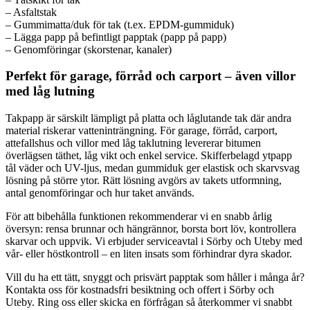
– Asfaltstak
– Gummimatta/duk för tak (t.ex. EPDM-gummiduk)
– Lägga papp på befintligt papptak (papp på papp)
– Genomföringar (skorstenar, kanaler)
Perfekt för garage, förråd och carport – även villor
med låg lutning
Takpapp är särskilt lämpligt på platta och låglutande tak där andra
material riskerar vatteninträngning. För garage, förråd, carport,
attefallshus och villor med låg taklutning levererar bitumen
överlägsen täthet, låg vikt och enkel service. Skifferbelagd ytpapp
tål väder och UV-ljus, medan gummiduk ger elastisk och skarvsvag
lösning på större ytor. Rätt lösning avgörs av takets utformning,
antal genomföringar och hur taket används.
För att bibehålla funktionen rekommenderar vi en snabb årlig
översyn: rensa brunnar och hängrännor, borsta bort löv, kontrollera
skarvar och uppvik. Vi erbjuder serviceavtal i Sörby och Uteby med
vår- eller höstkontroll – en liten insats som förhindrar dyra skador.
Vill du ha ett tätt, snyggt och prisvärt papptak som håller i många år?
Kontakta oss för kostnadsfri besiktning och offert i Sörby och
Uteby. Ring oss eller skicka en förfrågan så återkommer vi snabbt