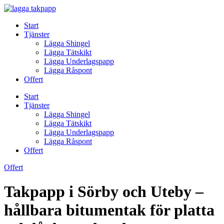
Skip
to
Start
content
Tjänster
Lägga Shingel
Lägga Tätskikt
Lägga Underlagspapp
Lägga Råspont
Offert
Start
Tjänster
Lägga Shingel
Lägga Tätskikt
Lägga Underlagspapp
Lägga Råspont
Offert
Offert
Takpapp i Sörby och Uteby –
hållbara bitumentak för platta