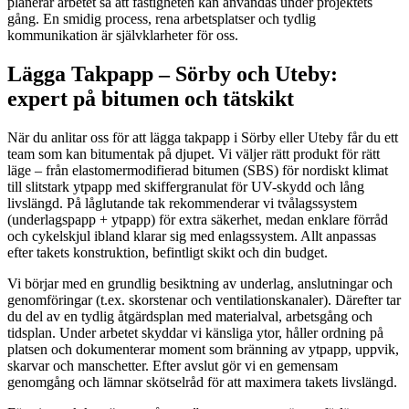
planerar arbetet så att fastigheten kan användas under projektets
gång. En smidig process, rena arbetsplatser och tydlig
kommunikation är självklarheter för oss.
Lägga Takpapp – Sörby och Uteby:
expert på bitumen och tätskikt
När du anlitar oss för att lägga takpapp i Sörby eller Uteby får du ett
team som kan bitumentak på djupet. Vi väljer rätt produkt för rätt
läge – från elastomermodifierad bitumen (SBS) för nordiskt klimat
till slitstark ytpapp med skiffergranulat för UV-skydd och lång
livslängd. På låglutande tak rekommenderar vi tvålagssystem
(underlagspapp + ytpapp) för extra säkerhet, medan enklare förråd
och cykelskjul ibland klarar sig med enlagssystem. Allt anpassas
efter takets konstruktion, befintligt skikt och din budget.
Vi börjar med en grundlig besiktning av underlag, anslutningar och
genomföringar (t.ex. skorstenar och ventilationskanaler). Därefter tar
du del av en tydlig åtgärdsplan med materialval, arbetsgång och
tidsplan. Under arbetet skyddar vi känsliga ytor, håller ordning på
platsen och dokumenterar moment som bränning av ytpapp, uppvik,
skarvar och manschetter. Efter avslut gör vi en gemensam
genomgång och lämnar skötselråd för att maximera takets livslängd.