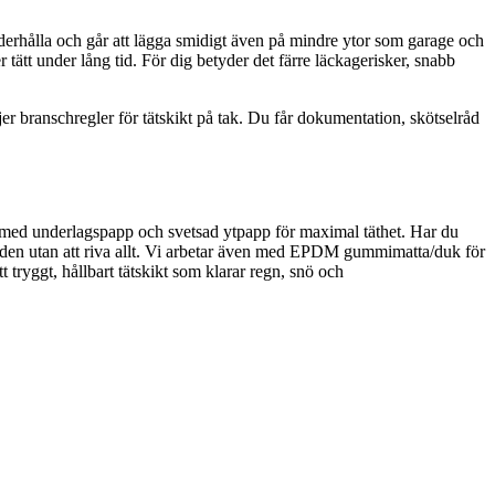
t underhålla och går att lägga smidigt även på mindre ytor som garage och
tätt under lång tid. För dig betyder det färre läckagerisker, snabb
er branschregler för tätskikt på tak. Du får dokumentation, skötselråd
d med underlagspapp och svetsad ytpapp för maximal täthet. Har du
längden utan att riva allt. Vi arbetar även med EPDM gummimatta/duk för
t tryggt, hållbart tätskikt som klarar regn, snö och