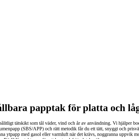
lbara papptak för platta och lå
ålitligt tätskikt som tål väder, vind och år av användning. Vi hjälper b
tumenpapp (SBS/APP) och rätt metodik får du ett tätt, snyggt och prisv
änna ytpapp med gasol eller varmluft när det krävs, noggranna uppvik 