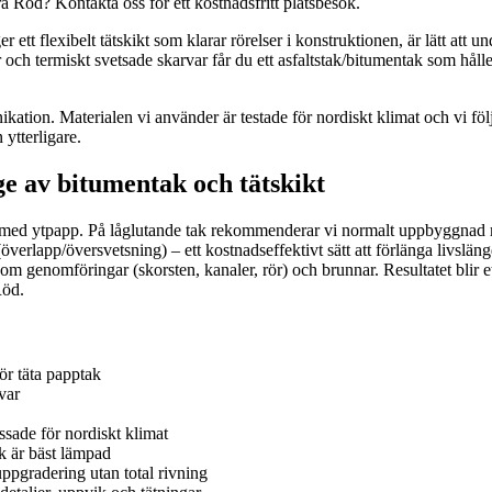
ra Röd? Kontakta oss för ett kostnadsfritt platsbesök.
er ett flexibelt tätskikt som klarar rörelser i konstruktionen, är lätt at
h termiskt svetsade skarvar får du ett asfaltstak/bitumentak som håller 
tion. Materialen vi använder är testade för nordiskt klimat och vi följ
 ytterligare.
 av bitumentak och tätskikt
tskikt med ytpapp. På låglutande tak rekommenderar vi normalt uppbyggna
(överlapp/översvetsning) – ett kostnadseffektivt sätt att förlänga livs
som genomföringar (skorsten, kanaler, rör) och brunnar. Resultatet blir et
Röd.
ör täta papptak
var
ade för nordiskt klimat
 är bäst lämpad
ppgradering utan total rivning