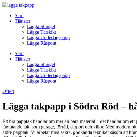
Skip
to
Start
content
Tjänster
Lägga Shingel
Lägga Tätskikt
Lägga Underlagspapp
Lägga Råspont
Start
Tjänster
Lägga Shingel
Lägga Tätskikt
Lägga Underlagspapp
Lägga Råspont
Offert
Lägga takpapp i Södra Röd – hål
Ett bra papptak handlar om mer än bara material – det handlar om ett p
låglutande tak, som garage, förråd, carport och villor. Med modern bi
äldre papptak. Vi arbetar med säkra, godkända tekniker såsom att br