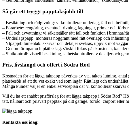
– Genomföringar (skorstenar, kanaler, ventilationsrör): skräddarsydda 
Så går ett tryggt papptaksjobb till
– Besiktning och rådgivning: vi kontrollerar underlag, fall och befintlig
– Förarbete: rengöring, eventuell rivning, lagningar, primer och förber
– Fall och avvattning: vi säkerställer rätt fall och funktion i brunnar/r
– Underlagspapp: monteras noggrant med rätt överlapp och infästning
– Ytpapp/bitumentak: skarvar och detaljer svetsas, uppvik mot väggar 
– Genomföringar och plåtbeslag: särskilt fokus på skorstenar, kanaler 
– Slutkontroll: visuell besiktning, täthetskontroller av detaljer och g
Pris, livslängd och offert i Södra Röd
Kostnaden för att lägga takpapp påverkas av yta, takets lutning, antal 
platsbesök så att du vet exakt vad som ingår. Rätt lagt och underhålle
Många kunder väljer en enkel serviceplan där vi kontrollerar skarvar 
Vill du ha ett snabbt prisförslag för att lägga takpapp i Södra Röd? Hö
tätt, hållbart och prisvärt papptak på ditt garage, förråd, carport eller h
Kontakta oss idag!