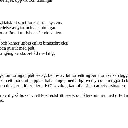
detaljer, uppvik och tätningar
t tätskikt samt föreslår rätt system.
edelse av ytor och anslutningar.
ännor för att undvika stående vatten.
.
och kanter utförs enligt branschregler.
och avslut med plåt.
enomgång av skötselråd med dig.
genomföringar, plåtbeslag, behov av fallförbättring samt om vi kan lägga 
t kan ett modernt papptak hålla länge; med årlig översyn och rengjorda b
och detaljer inför vintern. ROT-avdrag kan ofta sänka arbetskostnaden.
r av dig så bokar vi ett kostnadsfritt besök och återkommer med offert ino
us.