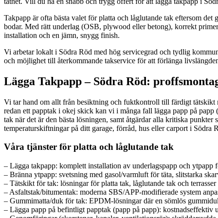
täthet. Vill du ha en snabb och trygg offert för att lägga takpapp i Söd
Takpapp är ofta bästa valet för platta och låglutande tak eftersom det g
bodar. Med rätt underlag (OSB, plywood eller betong), korrekt primer oc
installation och en jämn, snygg finish.
Vi arbetar lokalt i Södra Röd med hög servicegrad och tydlig kommunika
och möjlighet till återkommande takservice för att förlänga livslängden
Lägga Takpapp – Södra Röd: proffsmontage
Vi tar hand om allt från besiktning och fuktkontroll till färdigt tä
redan ett papptak i okej skick kan vi i många fall lägga papp på papp 
tak när det är den bästa lösningen, samt åtgärdar alla kritiska punkter 
temperaturskiftningar på ditt garage, förråd, hus eller carport i Södra 
Våra tjänster för platta och låglutande tak
– Lägga takpapp: komplett installation av underlagspapp och ytpapp f
– Bränna ytpapp: svetsning med gasol/varmluft för täta, slitstarka skar
– Tätskikt för tak: lösningar för platta tak, låglutande tak och terrasser
– Asfaltstak/bitumentak: moderna SBS/APP-modifierade system anpass
– Gummimatta/duk för tak: EPDM-lösningar där en sömlös gummiduk
– Lägga papp på befintligt papptak (papp på papp): kostnadseffektiv u