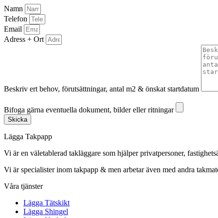
Namn
Telefon
Email
Adress + Ort
Beskriv ert behov, förutsättningar, antal m2 & önskat startdatum
Bifoga gärna eventuella dokument, bilder eller ritningar
Bifoga gärna eventuella dokument, bilder eller ritningar
Skicka
Lägga Takpapp
Vi är en väletablerad takläggare som hjälper privatpersoner, fastighet
Vi är specialister inom takpapp & men arbetar även med andra takmate
Våra tjänster
Lägga Tätskikt
Lägga Shingel