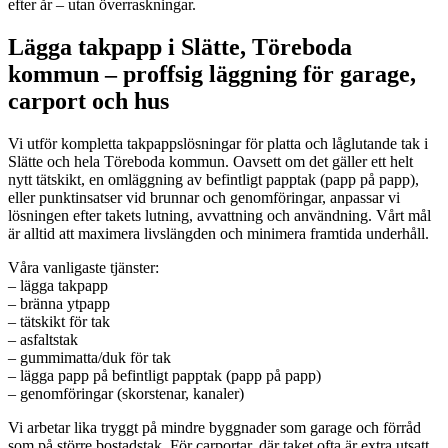
efter år – utan överraskningar.
Lägga takpapp i Slätte, Töreboda
kommun – proffsig läggning för garage,
carport och hus
Vi utför kompletta takpappslösningar för platta och låglutande tak i
Slätte och hela Töreboda kommun. Oavsett om det gäller ett helt
nytt tätskikt, en omläggning av befintligt papptak (papp på papp),
eller punktinsatser vid brunnar och genomföringar, anpassar vi
lösningen efter takets lutning, avvattning och användning. Vårt mål
är alltid att maximera livslängden och minimera framtida underhåll.
Våra vanligaste tjänster:
– lägga takpapp
– bränna ytpapp
– tätskikt för tak
– asfaltstak
– gummimatta/duk för tak
– lägga papp på befintligt papptak (papp på papp)
– genomföringar (skorstenar, kanaler)
Vi arbetar lika tryggt på mindre byggnader som garage och förråd
som på större bostadstak. För carportar, där taket ofta är extra utsatt