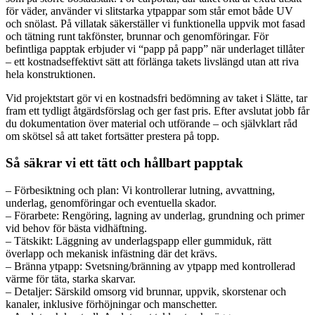
för väder, använder vi slitstarka ytpappar som står emot både UV
och snölast. På villatak säkerställer vi funktionella uppvik mot fasad
och tätning runt takfönster, brunnar och genomföringar. För
befintliga papptak erbjuder vi “papp på papp” när underlaget tillåter
– ett kostnadseffektivt sätt att förlänga takets livslängd utan att riva
hela konstruktionen.
Vid projektstart gör vi en kostnadsfri bedömning av taket i Slätte, tar
fram ett tydligt åtgärdsförslag och ger fast pris. Efter avslutat jobb får
du dokumentation över material och utförande – och självklart råd
om skötsel så att taket fortsätter prestera på topp.
Så säkrar vi ett tätt och hållbart papptak
– Förbesiktning och plan: Vi kontrollerar lutning, avvattning,
underlag, genomföringar och eventuella skador.
– Förarbete: Rengöring, lagning av underlag, grundning och primer
vid behov för bästa vidhäftning.
– Tätskikt: Läggning av underlagspapp eller gummiduk, rätt
överlapp och mekanisk infästning där det krävs.
– Bränna ytpapp: Svetsning/bränning av ytpapp med kontrollerad
värme för täta, starka skarvar.
– Detaljer: Särskild omsorg vid brunnar, uppvik, skorstenar och
kanaler, inklusive förhöjningar och manschetter.