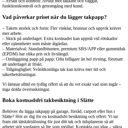
– Avslut och kontroll: Avslut mot takkant och väggar,
funktionskontroll och genomgång med kund.
Vad påverkar priset när du lägger takpapp?
– Takets storlek och form: Fler vinklar, brunnar och uppvik kräver
mer arbete.
– Skick på underlaget: Extra kostnader kan uppstå vid rötskador
eller ojämnheter som måste åtgärdas.
– Materialval: Standardbitumen, premium SBS/APP eller gummiduk
(EPDM) har olika pris och livslängd.
– Omläggning papp på papp: Ofta billigare än hel rivning, förutsatt
att underlaget är friskt.
– Tillgänglighet: Svåråtkomliga tak kan kräva mer tid och
säkerhetslösningar.
Vi lämnar alltid en tydlig offert så att du vet exakt vad som ingår –
inga dolda överraskningar.
Boka kostnadsfri takbesiktning i Slätte
Behöver du lägga takpapp på garage, förråd, carport eller hus i
Slätte? Hör av dig för en kostnadsfri besiktning och offert. Vi tar
fram rätt tätskiktslösning för just ditt tak och tidsplanerar så att
arbetet stör vardagen så lite som möjligt. Kontakta oss idag – säkra