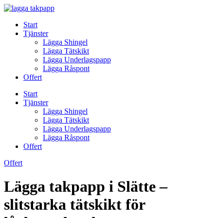
Skip
to
Start
content
Tjänster
Lägga Shingel
Lägga Tätskikt
Lägga Underlagspapp
Lägga Råspont
Offert
Start
Tjänster
Lägga Shingel
Lägga Tätskikt
Lägga Underlagspapp
Lägga Råspont
Offert
Offert
Lägga takpapp i Slätte –
slitstarka tätskikt för