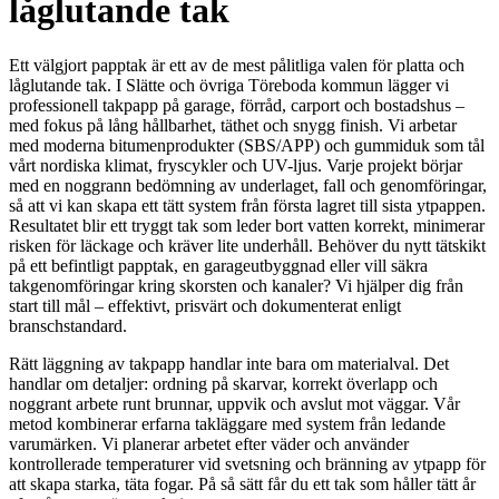
låglutande tak
Ett välgjort papptak är ett av de mest pålitliga valen för platta och
låglutande tak. I Slätte och övriga Töreboda kommun lägger vi
professionell takpapp på garage, förråd, carport och bostadshus –
med fokus på lång hållbarhet, täthet och snygg finish. Vi arbetar
med moderna bitumenprodukter (SBS/APP) och gummiduk som tål
vårt nordiska klimat, fryscykler och UV-ljus. Varje projekt börjar
med en noggrann bedömning av underlaget, fall och genomföringar,
så att vi kan skapa ett tätt system från första lagret till sista ytpappen.
Resultatet blir ett tryggt tak som leder bort vatten korrekt, minimerar
risken för läckage och kräver lite underhåll. Behöver du nytt tätskikt
på ett befintligt papptak, en garageutbyggnad eller vill säkra
takgenomföringar kring skorsten och kanaler? Vi hjälper dig från
start till mål – effektivt, prisvärt och dokumenterat enligt
branschstandard.
Rätt läggning av takpapp handlar inte bara om materialval. Det
handlar om detaljer: ordning på skarvar, korrekt överlapp och
noggrant arbete runt brunnar, uppvik och avslut mot väggar. Vår
metod kombinerar erfarna takläggare med system från ledande
varumärken. Vi planerar arbetet efter väder och använder
kontrollerade temperaturer vid svetsning och bränning av ytpapp för
att skapa starka, täta fogar. På så sätt får du ett tak som håller tätt år