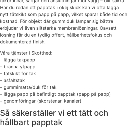
takbrunnar, sargar och anslutningar mot vägg – blir säkra.
Har du redan ett papptak i okej skick kan vi ofta lägga
nytt tätskikt som papp på papp, vilket sparar både tid och
kostnad. För objekt där gummiduk lämpar sig bättre
erbjuder vi även slitstarka membranlösningar. Oavsett
lösning får du en tydlig offert, hållbarhetsfokus och
dokumenterad finish.
Våra tjänster i Skotthed:
– lägga takpapp
– bränna ytpapp
– tätskikt för tak
– asfaltstak
– gummimatta/duk för tak
– lägga papp på befintligt papptak (papp på papp)
– genomföringar (skorstenar, kanaler)
Så säkerställer vi ett tätt och
hållbart papptak