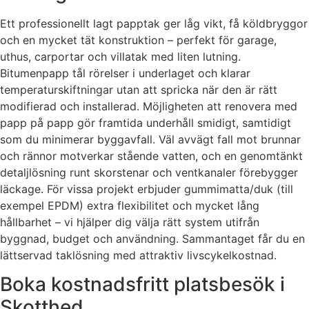
Ett professionellt lagt papptak ger låg vikt, få köldbryggor
och en mycket tät konstruktion – perfekt för garage,
uthus, carportar och villatak med liten lutning.
Bitumenpapp tål rörelser i underlaget och klarar
temperaturskiftningar utan att spricka när den är rätt
modifierad och installerad. Möjligheten att renovera med
papp på papp gör framtida underhåll smidigt, samtidigt
som du minimerar byggavfall. Väl avvägt fall mot brunnar
och rännor motverkar stående vatten, och en genomtänkt
detaljlösning runt skorstenar och ventkanaler förebygger
läckage. För vissa projekt erbjuder gummimatta/duk (till
exempel EPDM) extra flexibilitet och mycket lång
hållbarhet – vi hjälper dig välja rätt system utifrån
byggnad, budget och användning. Sammantaget får du en
lättservad taklösning med attraktiv livscykelkostnad.
Boka kostnadsfritt platsbesök i
Skotthed