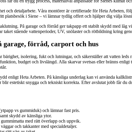
oss får du en trygg process, materialval anpassade för Sienes klimat och 
het och detaljarbete. Våra montörer är certifierade för Heta Arbeten, fö
 platsbesök i Siene – vi lämnar tydlig offert och hjälper dig välja lösn
klutning. På garage och förråd ger takpapp ett stabilt skydd med låg vik
rar taket stående vattenperioder, UV, snölaster och rötbildning kring ge
å garage, förråd, carport och hus
bärighet, isolering, fukt och lutningar, och säkerställer att vatten leds rä
er funktion, budget och livslängd. Alla skarvar svetsas eller bränns enlig
tår.
d enligt Heta Arbeten. På känsliga underlag kan vi använda kallklistrad
r blir estetiskt snygga och tekniskt korrekta. Efter avslutat jobb får du 
(ytpapp vs gummiduk) och lämnar fast pris.
samt skydd av känsliga ytor.
ar gummimatta med rätt överlapp och uppvik.
 väggar och takkanter med specialdetaljer.
ar rätt väg av taket.