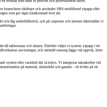
ett resultat som både är prisvärt och professionellt utfört.
ljer branschens riktlinjer och använder SBS-modifierad ytpapp eller
ingen som ger lägst totalkostnad över tid.
t och låg underhållsnivå, och på carportar och uterum säkerställer vi
nomföringar.
tt till takbrunnar och rännor. Därefter väljer vi system: ytpapp i ett
t tillverkarnas anvisningar, och särskild omsorg läggs vid uppvik, hörn
e system eller varmluft där så krävs. Vi integrerar taksäkerhet vid
dokumentation på material, skötselråd och garanti – ett kvitto på ett