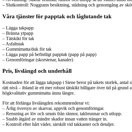
– Slutkontroll: Noggrann besiktning, städning och genomgång av sköts
Våra tjänster för papptak och låglutande tak
– Lägga takpapp
– Bränna ytpapp
– Tätskikt för tak
– Asfaltstak
– Gummimatta/duk för tak
– Lägga papp på befintligt papptak (papp på papp)
– Genomföringar (skorstenar, kanaler)
Pris, livslängd och underhåll
Kostnaden för att lägga takpapp i Siene beror på takets storlek, anta
rätt nivå – ibland är ett mer robust tätskikt billigare över tid på grun
högkvalitativ gummimatta ännu längre.
För att förlänga livslängden rekommenderar vi:
– Årlig översyn av skarvar, uppvik och genomföringar.
– Rensning av löv och smuts från rännor, takbrunnar och utlopp.
– Snabb åtgärd av mindre skador innan vatten tränger in.
– Kontroll efter hårt väder, särskilt vid takkanter och detaljer.