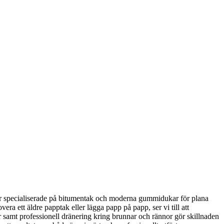
 Vi är specialiserade på bitumentak och moderna gummidukar för plana
era ett äldre papptak eller lägga papp på papp, ser vi till att
r samt professionell dränering kring brunnar och rännor gör skillnaden