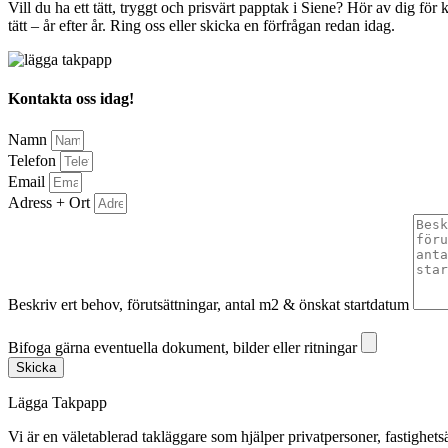
Vill du ha ett tätt, tryggt och prisvärt papptak i Siene? Hör av dig för ko
tätt – år efter år. Ring oss eller skicka en förfrågan redan idag.
Kontakta oss idag!
Namn
Telefon
Email
Adress + Ort
Beskriv ert behov, förutsättningar, antal m2 & önskat startdatum
Bifoga gärna eventuella dokument, bilder eller ritningar
Bifoga gärna eventuella dokument, bilder eller ritningar
Skicka
Lägga Takpapp
Vi är en väletablerad takläggare som hjälper privatpersoner, fastighet