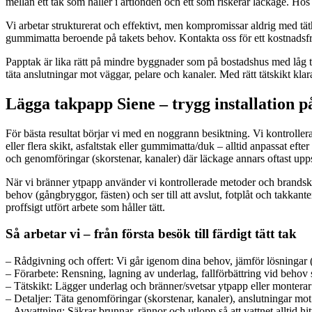
mellan ett tak som håller i årtionden och ett som riskerar läckage. Hos 
Vi arbetar strukturerat och effektivt, men kompromissar aldrig med tät
gummimatta beroende på takets behov. Kontakta oss för ett kostnadsfritt
Papptak är lika rätt på mindre byggnader som på bostadshus med låg ta
täta anslutningar mot väggar, pelare och kanaler. Med rätt tätskikt kla
Lägga takpapp Siene – trygg installation p
För bästa resultat börjar vi med en noggrann besiktning. Vi kontrollerar 
eller flera skikt, asfaltstak eller gummimatta/duk – alltid anpassat eft
och genomföringar (skorstenar, kanaler) där läckage annars oftast upps
När vi bränner ytpapp använder vi kontrollerade metoder och brandskyd
behov (gångbryggor, fästen) och ser till att avslut, fotplåt och takkante
proffsigt utfört arbete som håller tätt.
Så arbetar vi – från första besök till färdigt tätt tak
– Rådgivning och offert: Vi går igenom dina behov, jämför lösningar 
– Förarbete: Rensning, lagning av underlag, fallförbättring vid behov 
– Tätskikt: Lägger underlag och bränner/svetsar ytpapp eller monter
– Detaljer: Täta genomföringar (skorstenar, kanaler), anslutningar mot
– Avvattning: Säkrar brunnar, rännor och utlopp så att vattnet alltid hitt