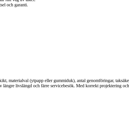
el och garanti.
l skikt, materialval (ytpapp eller gummiduk), antal genomföringar, taks
d av längre livslängd och färre servicebesök. Med korrekt projektering och