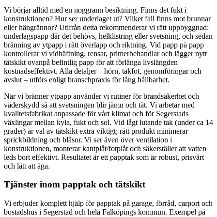
Vi börjar alltid med en noggrann besiktning. Finns det fukt i
konstruktionen? Hur ser underlaget ut? Vilket fall finns mot brunnar
eller hängrännor? Utifrån detta rekommenderar vi rätt uppbyggnad:
underlagspapp där det behövs, helklistring eller svetsning, och sedan
bränning av ytpapp i rätt överlapp och riktning. Vid papp på papp
kontrollerar vi vidhäftning, rensar, primerbehandlar och lägger nytt
tätskikt ovanpå befintlig papp för att förlänga livslängden
kostnadseffektivt. Alla detaljer – hörn, takfot, genomföringar och
avslut – utförs enligt branschpraxis för lång hållbarhet.
När vi bränner ytpapp använder vi rutiner för brandsäkerhet och
väderskydd så att svetsningen blir jämn och tät. Vi arbetar med
kvalitetsfabrikat anpassade för vårt klimat och för Segerstads
växlingar mellan kyla, fukt och sol. Vid lågt lutande tak (under ca 14
grader) är val av tätskikt extra viktigt; rätt produkt minimerar
sprickbildning och blåsor. Vi ser även över ventilation i
konstruktionen, monterar kantplåt/fotplåt och säkerställer att vatten
leds bort effektivt. Resultatet är ett papptak som är robust, prisvärt
och lätt att äga.
Tjänster inom papptak och tätskikt
Vi erbjuder komplett hjälp för papptak på garage, förråd, carport och
bostadshus i Segerstad och hela Falköpings kommun. Exempel på