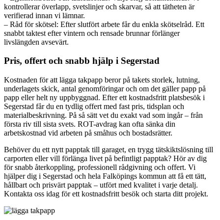
kontrollerar överlapp, svetslinjer och skarvar, så att tätheten är
verifierad innan vi lämnar.
– Råd för skötsel: Efter slutfört arbete får du enkla skötselråd. Ett
snabbt taktest efter vintern och rensade brunnar förlänger
livslängden avsevärt.
Pris, offert och snabb hjälp i Segerstad
Kostnaden för att lägga takpapp beror på takets storlek, lutning,
underlagets skick, antal genomföringar och om det gäller papp på
papp eller helt ny uppbyggnad. Efter ett kostnadsfritt platsbesök i
Segerstad får du en tydlig offert med fast pris, tidsplan och
materialbeskrivning. På så sätt vet du exakt vad som ingår – från
första riv till sista svets. ROT-avdrag kan ofta sänka din
arbetskostnad vid arbeten på småhus och bostadsrätter.
Behöver du ett nytt papptak till garaget, en trygg tätskiktslösning till
carporten eller vill förlänga livet på befintligt papptak? Hör av dig
för snabb återkoppling, professionell rådgivning och offert. Vi
hjälper dig i Segerstad och hela Falköpings kommun att få ett tätt,
hållbart och prisvärt papptak – utfört med kvalitet i varje detalj.
Kontakta oss idag för ett kostnadsfritt besök och starta ditt projekt.