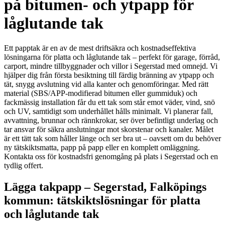
på bitumen- och ytpapp för
låglutande tak
Ett papptak är en av de mest driftsäkra och kostnadseffektiva
lösningarna för platta och låglutande tak – perfekt för garage, förråd,
carport, mindre tillbyggnader och villor i Segerstad med omnejd. Vi
hjälper dig från första besiktning till färdig bränning av ytpapp och
tät, snygg avslutning vid alla kanter och genomföringar. Med rätt
material (SBS/APP-modifierad bitumen eller gummiduk) och
fackmässig installation får du ett tak som står emot väder, vind, snö
och UV, samtidigt som underhållet hålls minimalt. Vi planerar fall,
avvattning, brunnar och rännkrokar, ser över befintligt underlag och
tar ansvar för säkra anslutningar mot skorstenar och kanaler. Målet
är ett tätt tak som håller länge och ser bra ut – oavsett om du behöver
ny tätskiktsmatta, papp på papp eller en komplett omläggning.
Kontakta oss för kostnadsfri genomgång på plats i Segerstad och en
tydlig offert.
Lägga takpapp – Segerstad, Falköpings
kommun: tätskiktslösningar för platta
och låglutande tak