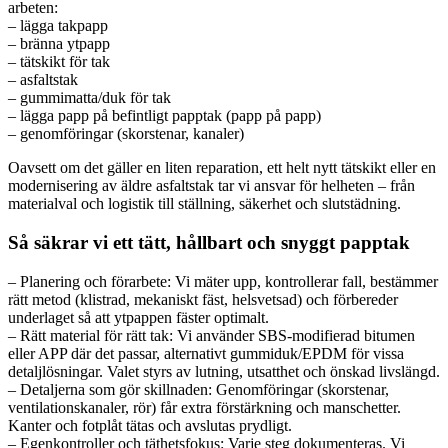
arbeten:
– lägga takpapp
– bränna ytpapp
– tätskikt för tak
– asfaltstak
– gummimatta/duk för tak
– lägga papp på befintligt papptak (papp på papp)
– genomföringar (skorstenar, kanaler)
Oavsett om det gäller en liten reparation, ett helt nytt tätskikt eller en
modernisering av äldre asfaltstak tar vi ansvar för helheten – från
materialval och logistik till ställning, säkerhet och slutstädning.
Så säkrar vi ett tätt, hållbart och snyggt papptak
– Planering och förarbete: Vi mäter upp, kontrollerar fall, bestämmer
rätt metod (klistrad, mekaniskt fäst, helsvetsad) och förbereder
underlaget så att ytpappen fäster optimalt.
– Rätt material för rätt tak: Vi använder SBS-modifierad bitumen
eller APP där det passar, alternativt gummiduk/EPDM för vissa
detaljlösningar. Valet styrs av lutning, utsatthet och önskad livslängd.
– Detaljerna som gör skillnaden: Genomföringar (skorstenar,
ventilationskanaler, rör) får extra förstärkning och manschetter.
Kanter och fotplåt tätas och avslutas prydligt.
– Egenkontroller och täthetsfokus: Varje steg dokumenteras. Vi