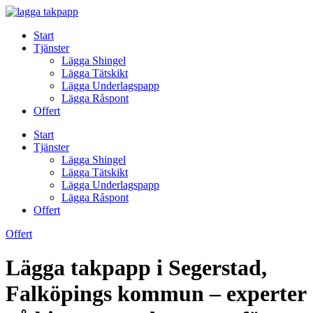
Skip
to
Start
content
Tjänster
Lägga Shingel
Lägga Tätskikt
Lägga Underlagspapp
Lägga Råspont
Offert
Start
Tjänster
Lägga Shingel
Lägga Tätskikt
Lägga Underlagspapp
Lägga Råspont
Offert
Offert
Lägga takpapp i Segerstad,
Falköpings kommun – experter