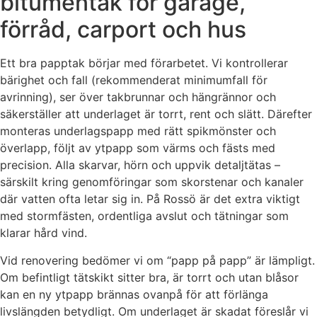
bitumentak för garage,
förråd, carport och hus
Ett bra papptak börjar med förarbetet. Vi kontrollerar
bärighet och fall (rekommenderat minimumfall för
avrinning), ser över takbrunnar och hängrännor och
säkerställer att underlaget är torrt, rent och slätt. Därefter
monteras underlagspapp med rätt spikmönster och
överlapp, följt av ytpapp som värms och fästs med
precision. Alla skarvar, hörn och uppvik detaljtätas –
särskilt kring genomföringar som skorstenar och kanaler
där vatten ofta letar sig in. På Rossö är det extra viktigt
med stormfästen, ordentliga avslut och tätningar som
klarar hård vind.
Vid renovering bedömer vi om “papp på papp” är lämpligt.
Om befintligt tätskikt sitter bra, är torrt och utan blåsor
kan en ny ytpapp brännas ovanpå för att förlänga
livslängden betydligt. Om underlaget är skadat föreslår vi