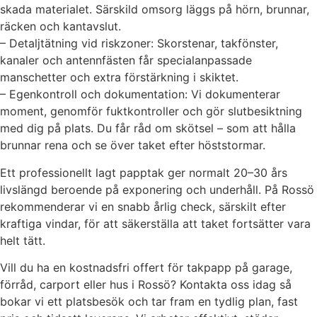
skada materialet. Särskild omsorg läggs på hörn, brunnar,
räcken och kantavslut.
– Detaljtätning vid riskzoner: Skorstenar, takfönster,
kanaler och antennfästen får specialanpassade
manschetter och extra förstärkning i skiktet.
– Egenkontroll och dokumentation: Vi dokumenterar
moment, genomför fuktkontroller och gör slutbesiktning
med dig på plats. Du får råd om skötsel – som att hålla
brunnar rena och se över taket efter höststormar.
Ett professionellt lagt papptak ger normalt 20–30 års
livslängd beroende på exponering och underhåll. På Rossö
rekommenderar vi en snabb årlig check, särskilt efter
kraftiga vindar, för att säkerställa att taket fortsätter vara
helt tätt.
Vill du ha en kostnadsfri offert för takpapp på garage,
förråd, carport eller hus i Rossö? Kontakta oss idag så
bokar vi ett platsbesök och tar fram en tydlig plan, fast