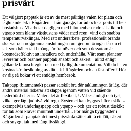
prisvärt
Ett välgjort papptak är ett av de mest pålitliga valen för platta och
låglutande tak i Rågården – från garage, förråd och carports till hela
bostadshus. Vi arbetar dagligen med bitumenbaserade tätskikt och
ytpapp som klarar västkustens väder med regn, vind och snabba
temperaturväxlingar. Med rätt underarbete, professionellt brända
skarvar och noggranna anslutningar runt genomföringar får du ett
tak som håller tätt i många år framöver och som dessutom är
kostnadseffektivt att installera och underhålla. Vårt team planerar,
levererar och bränner papptak snabbt och säkert – alltid enligt
gällande branschregler och med tydlig dokumentation. Vill du ha en
kostnadsfri besiktning av ditt tak i Rågården och en fast offert? Hör
av dig så bokar vi ett smidigt hembesök.
Takpapp (bitumentak) passar särskilt bra där taklutningen är låg, där
andra material riskerar att släppa igenom vatten vid stående
nederbörd eller is. Materialet är flexibelt, UV-beständigt och tyst,
vilket ger låg ljudnivå vid regn. Systemet kan byggas i flera skikt –
exempelvis underlagspapp och ytpapp – och ger ett robust tätskikt
för tak som kräver minimalt underhåll. För många byggnader i
Rågården är papptak det mest prisvärda sättet att få ett tätt, säkert
och snyggt tak med lång livslängd.