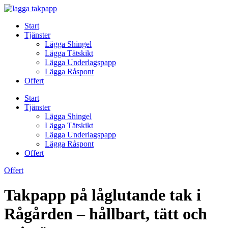
Skip
to
Start
content
Tjänster
Lägga Shingel
Lägga Tätskikt
Lägga Underlagspapp
Lägga Råspont
Offert
Start
Tjänster
Lägga Shingel
Lägga Tätskikt
Lägga Underlagspapp
Lägga Råspont
Offert
Offert
Takpapp på låglutande tak i
Rågården – hållbart, tätt och