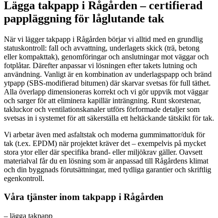
Lägga takpapp i Rågården – certifierad
pappläggning för låglutande tak
När vi lägger takpapp i Rågården börjar vi alltid med en grundlig
statuskontroll: fall och avvattning, underlagets skick (trä, betong
eller kompakttak), genomföringar och anslutningar mot väggar och
fotplåtar. Därefter anpassar vi lösningen efter takets lutning och
användning. Vanligt är en kombination av underlagspapp och bränd
ytpapp (SBS-modifierad bitumen) där skarvar svetsas för full täthet.
Alla överlapp dimensioneras korrekt och vi gör uppvik mot väggar
och sarger för att eliminera kapillär inträngning. Runt skorstenar,
takluckor och ventilationskanaler utförs förformade detaljer som
svetsas in i systemet för att säkerställa ett heltäckande tätskikt för tak.
Vi arbetar även med asfaltstak och moderna gummimattor/duk för
tak (t.ex. EPDM) när projektet kräver det – exempelvis på mycket
stora ytor eller där specifika brand- eller miljökrav gäller. Oavsett
materialval får du en lösning som är anpassad till Rågårdens klimat
och din byggnads förutsättningar, med tydliga garantier och skriftlig
egenkontroll.
Våra tjänster inom takpapp i Rågården
– lägga takpapp