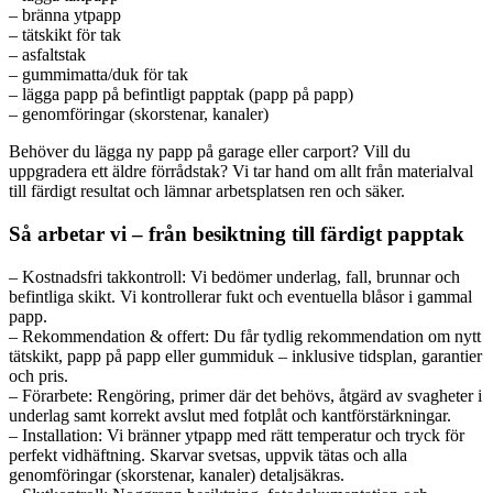
– bränna ytpapp
– tätskikt för tak
– asfaltstak
– gummimatta/duk för tak
– lägga papp på befintligt papptak (papp på papp)
– genomföringar (skorstenar, kanaler)
Behöver du lägga ny papp på garage eller carport? Vill du
uppgradera ett äldre förrådstak? Vi tar hand om allt från materialval
till färdigt resultat och lämnar arbetsplatsen ren och säker.
Så arbetar vi – från besiktning till färdigt papptak
– Kostnadsfri takkontroll: Vi bedömer underlag, fall, brunnar och
befintliga skikt. Vi kontrollerar fukt och eventuella blåsor i gammal
papp.
– Rekommendation & offert: Du får tydlig rekommendation om nytt
tätskikt, papp på papp eller gummiduk – inklusive tidsplan, garantier
och pris.
– Förarbete: Rengöring, primer där det behövs, åtgärd av svagheter i
underlag samt korrekt avslut med fotplåt och kantförstärkningar.
– Installation: Vi bränner ytpapp med rätt temperatur och tryck för
perfekt vidhäftning. Skarvar svetsas, uppvik tätas och alla
genomföringar (skorstenar, kanaler) detaljsäkras.