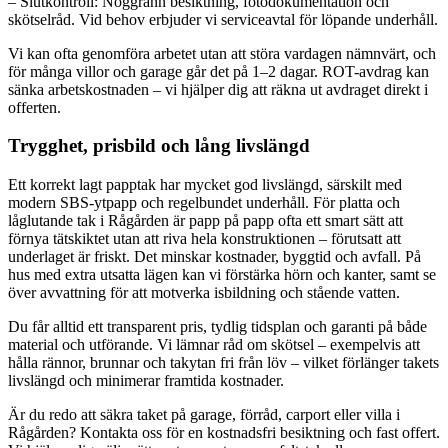
– Slutkontroll: Noggrann besiktning, fotodokumentation och
skötselråd. Vid behov erbjuder vi serviceavtal för löpande underhåll.
Vi kan ofta genomföra arbetet utan att störa vardagen nämnvärt, och
för många villor och garage går det på 1–2 dagar. ROT-avdrag kan
sänka arbetskostnaden – vi hjälper dig att räkna ut avdraget direkt i
offerten.
Trygghet, prisbild och lång livslängd
Ett korrekt lagt papptak har mycket god livslängd, särskilt med
modern SBS-ytpapp och regelbundet underhåll. För platta och
låglutande tak i Rågården är papp på papp ofta ett smart sätt att
förnya tätskiktet utan att riva hela konstruktionen – förutsatt att
underlaget är friskt. Det minskar kostnader, byggtid och avfall. På
hus med extra utsatta lägen kan vi förstärka hörn och kanter, samt se
över avvattning för att motverka isbildning och stående vatten.
Du får alltid ett transparent pris, tydlig tidsplan och garanti på både
material och utförande. Vi lämnar råd om skötsel – exempelvis att
hålla rännor, brunnar och takytan fri från löv – vilket förlänger takets
livslängd och minimerar framtida kostnader.
Är du redo att säkra taket på garage, förråd, carport eller villa i
Rågården? Kontakta oss för en kostnadsfri besiktning och fast offert.