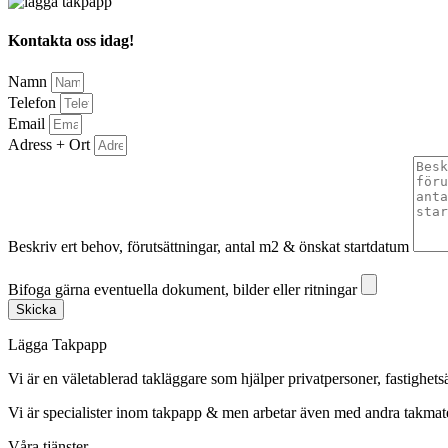
Kontakta oss idag!
Namn
Telefon
Email
Adress + Ort
Beskriv ert behov, förutsättningar, antal m2 & önskat startdatum
Bifoga gärna eventuella dokument, bilder eller ritningar
Bifoga gärna eventuella dokument, bilder eller ritningar
Skicka
Lägga Takpapp
Vi är en väletablerad takläggare som hjälper privatpersoner, fastighet
Vi är specialister inom takpapp & men arbetar även med andra takmate
Våra tjänster