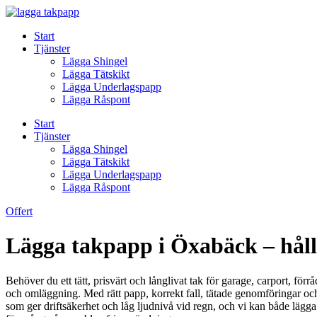
Skip
to
Start
content
Tjänster
Lägga Shingel
Lägga Tätskikt
Lägga Underlagspapp
Lägga Råspont
Start
Tjänster
Lägga Shingel
Lägga Tätskikt
Lägga Underlagspapp
Lägga Råspont
Offert
Lägga takpapp i Öxabäck – hållb
Behöver du ett tätt, prisvärt och långlivat tak för garage, carport, för
och omläggning. Med rätt papp, korrekt fall, tätade genomföringar och
som ger driftsäkerhet och låg ljudnivå vid regn, och vi kan både lägga 