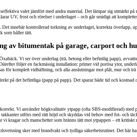
adseffektiva valet jämfört med andra material. Det lämpar sig utmärkt p
p klarar UV, frost och rörelser i underlaget – och går smidigt att komplett
en. Det innebär kontrollerad torkning av underlaget, korrekta överlapp, 
k som håller tätt.
ng av bitumentak på garage, carport och hu
 i Öxabäck. Vi ser över underlag (trä, betong eller befintlig papp), avv
. Därefter följer en fackmässig installation: primer vid porösa ytor, und
as för komplett vidhäftning, och alla anslutningar mot plåt, mur och tr
direkt på det befintliga (papp på papp). Det sparar både tid och kostnad oc
as korrekt. Vi använder högkvalitativ ytpapp (ofta SBS-modifierad) med po
 takkanter utförs med rätt höjd och skyddas vid behov med fot- och täckp
ar vi kragar och manschetter som bränns tätt mot ytpappen – ett kritiskt 
olsvetsning sker med brandvakt och tydliga säkerhetsrutiner. Det här hant