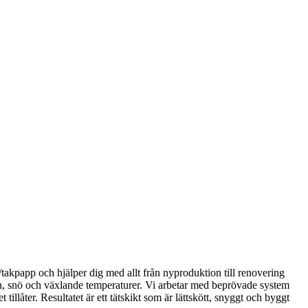
ak/takpapp och hjälper dig med allt från nyproduktion till renovering
egn, snö och växlande temperaturer. Vi arbetar med beprövade system
llåter. Resultatet är ett tätskikt som är lättskött, snyggt och byggt