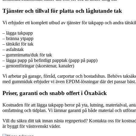
Tjänster och tillval för platta och låglutande tak
Vi erbjuder ett komplett utbud av tjänster för takpapp och andra tät
– lägga takpapp
– bränna ytpapp
– tätskikt för tak
– asfaltstak
– gummimatta/duk för tak
– lägga papp på befintligt papptak (papp på papp)
– genomföringar (skorstenar, kanaler)
Vi arbetar på garage, förråd, carportar och bostadshus. Behövs taksäkerh
med gummiduk erbjuder vi även EPDM-lösningar där det passar bäst.
Priser, garanti och snabb offert i Öxabäck
Kostnaden för att lägga takpapp beror på yta, lutning, materialval, ant
omfattning och tidplan. Vi lämnar garanti på både material och utför
Vill du säkra ditt tak innan nästa regnperiod? Kontakta oss för kostnad
är byggt för västsvenskt väder.