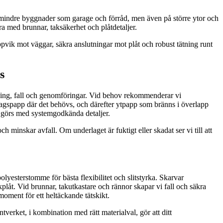
å mindre byggnader som garage och förråd, men även på större ytor och
era med brunnar, taksäkerhet och plåtdetaljer.
uppvik mot väggar, säkra anslutningar mot plåt och robust tätning runt
s
attning, fall och genomföringar. Vid behov rekommenderar vi
erlagspapp där det behövs, och därefter ytpapp som bränns i överlapp
ä görs med systemgodkända detaljer.
h minskar avfall. Om underlaget är fuktigt eller skadat ser vi till att
lyesterstomme för bästa flexibilitet och slitstyrka. Skarvar
låt. Vid brunnar, takutkastare och rännor skapar vi fall och säkra
moment för ett heltäckande tätskikt.
verket, i kombination med rätt materialval, gör att ditt