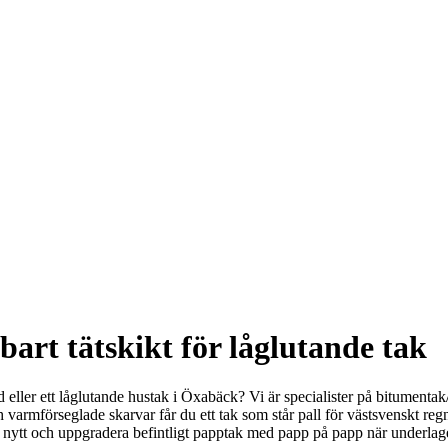
art tätskikt för låglutande tak
råd eller ett låglutande hustak i Öxabäck? Vi är specialister på bitument
 varmförseglade skarvar får du ett tak som står pall för västsvenskt r
nytt och uppgradera befintligt papptak med papp på papp när underlaget ti