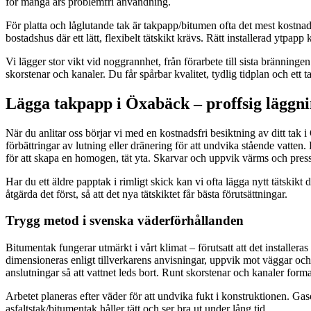
för många års problemfri användning.
För platta och låglutande tak är takpapp/bitumen ofta det mest kostn
bostadshus där ett lätt, flexibelt tätskikt krävs. Rätt installerad ytpap
Vi lägger stor vikt vid noggrannhet, från förarbete till sista bränning
skorstenar och kanaler. Du får spårbar kvalitet, tydlig tidplan och ett ta
Lägga takpapp i Öxabäck – proffsig läggni
När du anlitar oss börjar vi med en kostnadsfri besiktning av ditt tak
förbättringar av lutning eller dränering för att undvika stående vatten
för att skapa en homogen, tät yta. Skarvar och uppvik värms och press
Har du ett äldre papptak i rimligt skick kan vi ofta lägga nytt tätskikt 
åtgärda det först, så att det nya tätskiktet får bästa förutsättningar.
Trygg metod i svenska väderförhållanden
Bitumentak fungerar utmärkt i vårt klimat – förutsatt att det installer
dimensioneras enligt tillverkarens anvisningar, uppvik mot väggar och
anslutningar så att vattnet leds bort. Runt skorstenar och kanaler form
Arbetet planeras efter väder för att undvika fukt i konstruktionen. Gas
asfaltstak/bitumentak håller tätt och ser bra ut under lång tid.