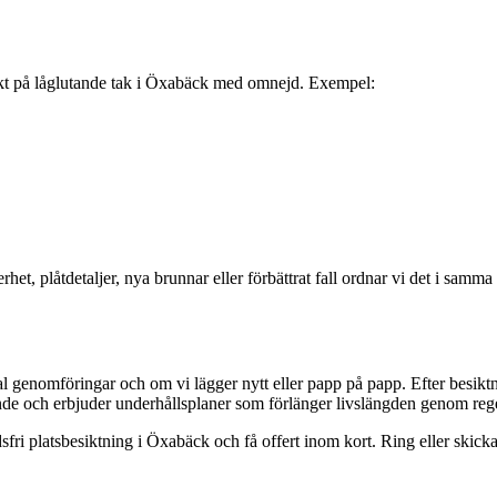
skikt på låglutande tak i Öxabäck med omnejd. Exempel:
et, plåtdetaljer, nya brunnar eller förbättrat fall ordnar vi det i samma
al genomföringar och om vi lägger nytt eller papp på papp. Efter besiktni
ande och erbjuder underhållsplaner som förlänger livslängden genom reg
sfri platsbesiktning i Öxabäck och få offert inom kort. Ring eller skicka