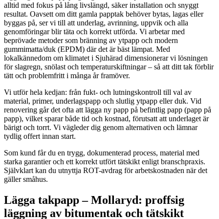
alltid med fokus på lång livslängd, säker installation och snyggt
resultat. Oavsett om ditt gamla papptak behöver bytas, lagas eller
byggas på, ser vi till att underlag, avrinning, uppvik och alla
genomföringar blir täta och korrekt utförda. Vi arbetar med
beprövade metoder som bränning av ytpapp och modern
gummimatta/duk (EPDM) där det är bäst lämpat. Med
lokalkännedom om klimatet i Sjuhärad dimensionerar vi lösningen
för slagregn, snölast och temperaturskiftningar – så att ditt tak förblir
tätt och problemfritt i många år framöver.
Vi utför hela kedjan: från fukt- och lutningskontroll till val av
material, primer, underlagspapp och slutlig ytpapp eller duk. Vid
renovering går det ofta att lägga ny papp på befintlig papp (papp på
papp), vilket sparar både tid och kostnad, förutsatt att underlaget är
bärigt och torrt. Vi vägleder dig genom alternativen och lämnar
tydlig offert innan start.
Som kund får du en trygg, dokumenterad process, material med
starka garantier och ett korrekt utfört tätskikt enligt branschpraxis.
Självklart kan du utnyttja ROT-avdrag för arbetskostnaden när det
gäller småhus.
Lägga takpapp – Mollaryd: proffsig
läggning av bitumentak och tätskikt