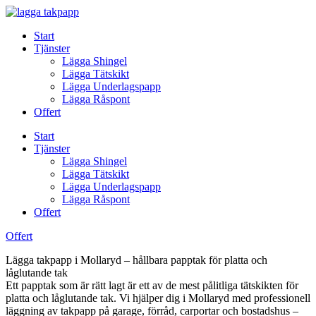
Skip
to
Start
content
Tjänster
Lägga Shingel
Lägga Tätskikt
Lägga Underlagspapp
Lägga Råspont
Offert
Start
Tjänster
Lägga Shingel
Lägga Tätskikt
Lägga Underlagspapp
Lägga Råspont
Offert
Offert
Lägga takpapp i Mollaryd – hållbara papptak för platta och
låglutande tak
Ett papptak som är rätt lagt är ett av de mest pålitliga tätskikten för
platta och låglutande tak. Vi hjälper dig i Mollaryd med professionell
läggning av takpapp på garage, förråd, carportar och bostadshus –