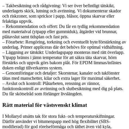
– Takbesiktning och rådgivning: Vi ser över befintligt tätskikt,
underlagets skick, lutning och avrinning. Vi dokumenterar skador
och riskzoner, som sprickor i papp, blåsor, öppna skarvar eller
felaktiga uppvik.
– Rekommendation och offert: Du får en tydlig rekommendation
med materialval (ytpapp eller gummiduk), åtgärder vid brunnar,
plåtavslut samt tidsplan och fast pris.
– Förarbete: Rengöring, torkning och eventuellt byte/förstärkning av
underlag. Primer appliceras där det behövs för optimal vidhäftning.
– Läggning av tätskikt: Underlagspapp monteras med rätt överlapp.
Ytpapp bränns i jämn temperatur för att säkra täta skarvar, hörn
förstärks och uppvik görs bakom plåt. För EPDM limmas/infästes
duken enligt tillverkarens system.
– Genomföringar och detaljer: Skorstenar, kanaler och takfönster
tätas med manschetter, kilar och extra lager för maximal säkerhet.
– Avslut och kontroll: Plåtarbeten, rensning av rännor,
funktionskontroll av avrinning och slutbesiktning med dig på plats.
Du får skötselråd som förlänger livslängden.
Rätt material för västsvenskt klimat
I Mollaryd utsätts tak för stora fukt- och temperaturskiftningar.
Därför använder vi bitumenpapp med hög flexibilitet (SBS-
modifierad) för god rörelseförmåga och täthet även vid kyla,