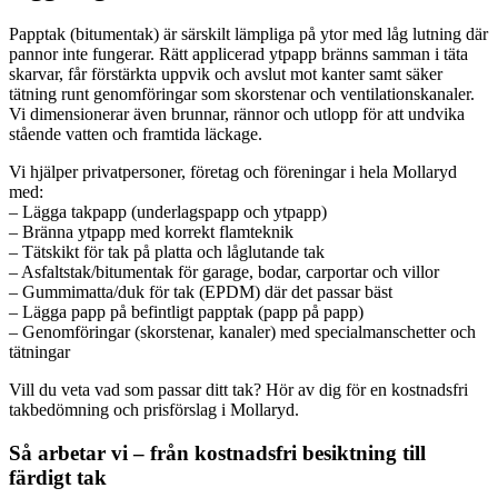
Papptak (bitumentak) är särskilt lämpliga på ytor med låg lutning där
pannor inte fungerar. Rätt applicerad ytpapp bränns samman i täta
skarvar, får förstärkta uppvik och avslut mot kanter samt säker
tätning runt genomföringar som skorstenar och ventilationskanaler.
Vi dimensionerar även brunnar, rännor och utlopp för att undvika
stående vatten och framtida läckage.
Vi hjälper privatpersoner, företag och föreningar i hela Mollaryd
med:
– Lägga takpapp (underlagspapp och ytpapp)
– Bränna ytpapp med korrekt flamteknik
– Tätskikt för tak på platta och låglutande tak
– Asfaltstak/bitumentak för garage, bodar, carportar och villor
– Gummimatta/duk för tak (EPDM) där det passar bäst
– Lägga papp på befintligt papptak (papp på papp)
– Genomföringar (skorstenar, kanaler) med specialmanschetter och
tätningar
Vill du veta vad som passar ditt tak? Hör av dig för en kostnadsfri
takbedömning och prisförslag i Mollaryd.
Så arbetar vi – från kostnadsfri besiktning till
färdigt tak