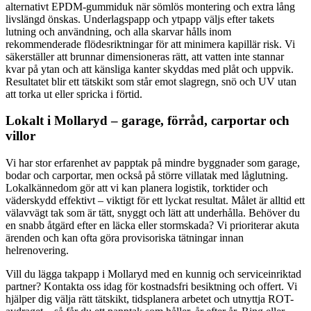
alternativt EPDM-gummiduk när sömlös montering och extra lång
livslängd önskas. Underlagspapp och ytpapp väljs efter takets
lutning och användning, och alla skarvar hålls inom
rekommenderade flödesriktningar för att minimera kapillär risk. Vi
säkerställer att brunnar dimensioneras rätt, att vatten inte stannar
kvar på ytan och att känsliga kanter skyddas med plåt och uppvik.
Resultatet blir ett tätskikt som står emot slagregn, snö och UV utan
att torka ut eller spricka i förtid.
Lokalt i Mollaryd – garage, förråd, carportar och
villor
Vi har stor erfarenhet av papptak på mindre byggnader som garage,
bodar och carportar, men också på större villatak med låglutning.
Lokalkännedom gör att vi kan planera logistik, torktider och
väderskydd effektivt – viktigt för ett lyckat resultat. Målet är alltid ett
välavvägt tak som är tätt, snyggt och lätt att underhålla. Behöver du
en snabb åtgärd efter en läcka eller stormskada? Vi prioriterar akuta
ärenden och kan ofta göra provisoriska tätningar innan
helrenovering.
Vill du lägga takpapp i Mollaryd med en kunnig och serviceinriktad
partner? Kontakta oss idag för kostnadsfri besiktning och offert. Vi
hjälper dig välja rätt tätskikt, tidsplanera arbetet och utnyttja ROT-