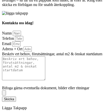
avdraget – så får du ett papptak som håller, år efter år. Ring eller
skicka en förfrågan nu för snabb återkoppling.
Kontakta oss idag!
Namn
Telefon
Email
Adress + Ort
Beskriv ert behov, förutsättningar, antal m2 & önskat startdatum
Bifoga gärna eventuella dokument, bilder eller ritningar
Bifoga gärna eventuella dokument, bilder eller ritningar
Skicka
Lägga Takpapp