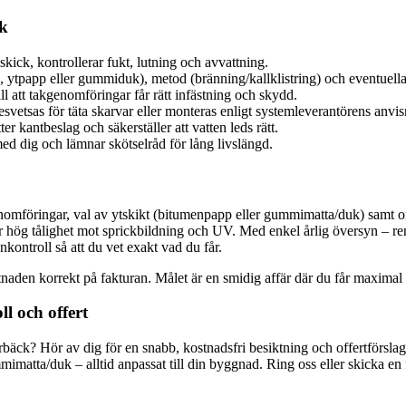
ak
skick, kontrollerar fukt, lutning och avvattning.
ytpapp eller gummiduk), metod (bränning/kallklistring) och eventuella 
ill att takgenomföringar får rätt infästning och skydd.
svetsas för täta skarvar eller monteras enligt systemleverantörens an
er kantbeslag och säkerställer att vatten leds rätt.
ed dig och lämnar skötselråd för lång livslängd.
enomföringar, val av ytskikt (bitumenpapp eller gummimatta/duk) samt o
 hög tålighet mot sprickbildning och UV. Med enkel årlig översyn – re
kontroll så att du vet exakt vad du får.
stnaden korrekt på fakturan. Målet är en smidig affär där du får maximal
l och offert
rbäck? Hör av dig för en snabb, kostnadsfri besiktning och offertförsl
mimatta/duk – alltid anpassat till din byggnad. Ring oss eller skicka en 