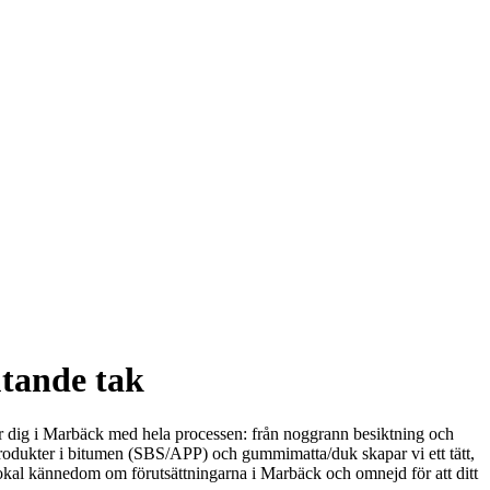
utande tak
älper dig i Marbäck med hela processen: från noggrann besiktning och
produkter i bitumen (SBS/APP) och gummimatta/duk skapar vi ett tätt,
d lokal kännedom om förutsättningarna i Marbäck och omnejd för att ditt