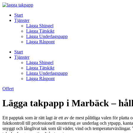
Skip
to
Start
content
Tjänster
Lägga Shingel
Lägga Tätskikt
Lägga Underlagspapp
Lägga Råspont
Start
Tjänster
Lägga Shingel
Lägga Tätskikt
Lägga Underlagspapp
Lägga Råspont
Offert
Lägga takpapp i Marbäck – hållb
Ett papptak som är rätt lagt är ett av de mest pålitliga valen för plat
fuktkontroll till professionell montering av underlag och ytpapp, ka
snyggt och långlivat tak som tål väder, vind och temperaturväxlingar. V