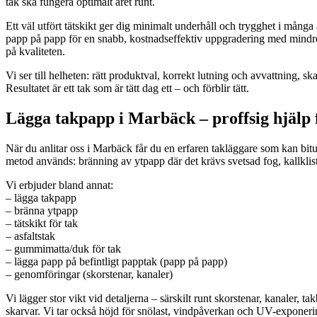
tak ska fungera optimalt året runt.
Ett väl utfört tätskikt ger dig minimalt underhåll och trygghet i många
papp på papp för en snabb, kostnadseffektiv uppgradering med mindre 
på kvaliteten.
Vi ser till helheten: rätt produktval, korrekt lutning och avvattning, 
Resultatet är ett tak som är tätt dag ett – och förblir tätt.
Lägga takpapp i Marbäck – proffsig hjälp f
När du anlitar oss i Marbäck får du en erfaren takläggare som kan bitum
metod används: bränning av ytpapp där det krävs svetsad fog, kallklis
Vi erbjuder bland annat:
– lägga takpapp
– bränna ytpapp
– tätskikt för tak
– asfaltstak
– gummimatta/duk för tak
– lägga papp på befintligt papptak (papp på papp)
– genomföringar (skorstenar, kanaler)
Vi lägger stor vikt vid detaljerna – särskilt runt skorstenar, kanaler
skarvar. Vi tar också höjd för snölast, vindpåverkan och UV-exponering s