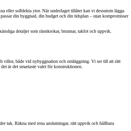
a eller solblekta ytor. När underlaget tillåter kan vi dessutom lägga
m passar din byggnad, din budget och din tidsplan – utan kompromisser
d känsliga detaljer som rännkrokar, brunnar, takfot och uppvik.
 villor, både vid nybyggnation och omläggning. Vi ser till att rätt
et är det smartaste valet för konstruktionen.
ldre tak. Räkna med rena anslutningar, rätt uppvik och hållbara