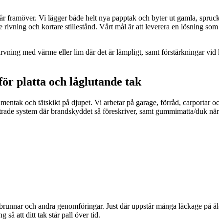
 år framöver. Vi lägger både helt nya papptak och byter ut gamla, spruckn
rivning och kortare stillestånd. Vårt mål är att leverera en lösning so
skarvning med värme eller lim där det är lämpligt, samt förstärkningar vi
ör platta och låglutande tak
entak och tätskikt på djupet. Vi arbetar på garage, förråd, carportar och
trade system där brandskyddet så föreskriver, samt gummimatta/duk när d
, takbrunnar och andra genomföringar. Just där uppstår många läckage på ä
å att ditt tak står pall över tid.