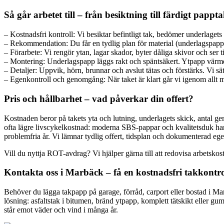
Så går arbetet till – från besiktning till färdigt pappt
– Kostnadsfri kontroll: Vi besiktar befintligt tak, bedömer underlagets 
– Rekommendation: Du får en tydlig plan för material (underlagspapp, 
– Förarbete: Vi rengör ytan, lagar skador, byter dåliga skivor och ser t
– Montering: Underlagspapp läggs rakt och späntsäkert. Ytpapp värme
– Detaljer: Uppvik, hörn, brunnar och avslut tätas och förstärks. Vi sätt
– Egenkontroll och genomgång: När taket är klart går vi igenom allt m
Pris och hållbarhet – vad påverkar din offert?
Kostnaden beror på takets yta och lutning, underlagets skick, antal g
ofta lägre livscykelkostnad: moderna SBS-pappar och kvalitetsduk har
problemfria år. Vi lämnar tydlig offert, tidsplan och dokumenterad egen
Vill du nyttja ROT-avdrag? Vi hjälper gärna till att redovisa arbetsko
Kontakta oss i Marbäck – få en kostnadsfri takkontrol
Behöver du lägga takpapp på garage, förråd, carport eller bostad i Ma
lösning: asfaltstak i bitumen, bränd ytpapp, komplett tätskikt eller gum
står emot väder och vind i många år.