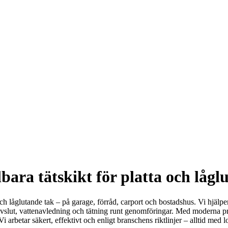
ara tätskikt för platta och lågl
ta och låglutande tak – på garage, förråd, carport och bostadshus. Vi hj
ntavslut, vattenavledning och tätning runt genomföringar. Med moderna 
i arbetar säkert, effektivt och enligt branschens riktlinjer – alltid me