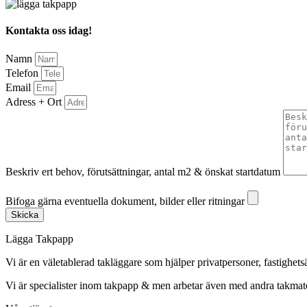
Kontakta oss idag!
Namn
Telefon
Email
Adress + Ort
Beskriv ert behov, förutsättningar, antal m2 & önskat startdatum
Bifoga gärna eventuella dokument, bilder eller ritningar
Bifoga gärna eventuella dokument, bilder eller ritningar
Skicka
Lägga Takpapp
Vi är en väletablerad takläggare som hjälper privatpersoner, fastighet
Vi är specialister inom takpapp & men arbetar även med andra takmate