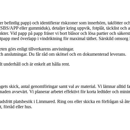
ler befintlig papp) och identifierar riskzoner som innerhörn, takfötter o
SBS/APP eller gummiduk), detaljer kring uppvik, fotplåt, täcklist och av
er. Vid papp på papp fräser vi bort blåsor och lösa partier och säkerst
tpapp med överlapp i vindriktning för maximal täthet. Särskild omsorg 
ten görs enligt tillverkarens anvisningar.
och anslutningar. Du får råd om skötsel och en dokumenterad leverans.
lt underhåll och är enkelt att hålla rent.
agets skick, antal genomföringar samt val av material. Vi lämnar alltid fa
den avsevärt. Vi planerar arbetet effektivt för korta ledtider och minimal
ostnadsfritt platsbesök i Limmared. Ring oss eller skicka en förfrågan så
, förråd eller hus.