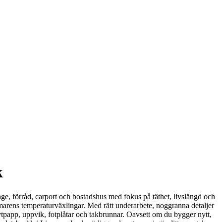
k
age, förråd, carport och bostadshus med fokus på täthet, livslängd och
ommarens temperaturväxlingar. Med rätt underarbete, noggranna detaljer
 ytpapp, uppvik, fotplåtar och takbrunnar. Oavsett om du bygger nytt,