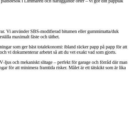
tt platsbesök i Limmared och närliggande orter – vi gör ditt papptak
 skarvar. Vi använder SBS‑modifierad bitumen eller gummimatta/duk
tälla maximalt fäste och täthet.
sningar som ger bäst totalekonomi: ibland räcker papp på papp för att
och vi dokumenterar arbetet så att du vet exakt vad som gjorts.
‑ljus och mekaniskt slitage – perfekt för garage och förråd där man
ar för att minimera framtida risker. Målet är ett tätskikt som är lika