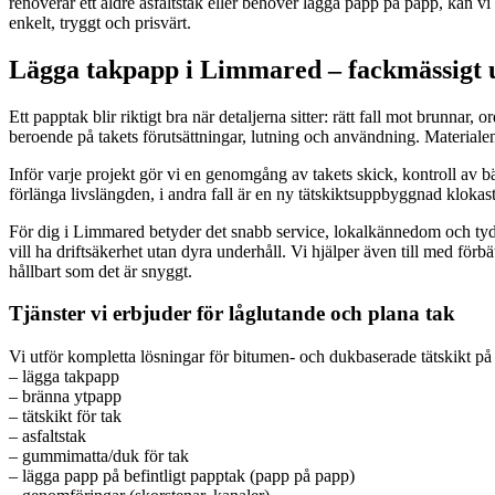
renoverar ett äldre asfaltstak eller behöver lägga papp på papp, kan vi
enkelt, tryggt och prisvärt.
Lägga takpapp i Limmared – fackmässigt ut
Ett papptak blir riktigt bra när detaljerna sitter: rätt fall mot brunn
beroende på takets förutsättningar, lutning och användning. Materiale
Inför varje projekt gör vi en genomgång av takets skick, kontroll av b
förlänga livslängden, i andra fall är en ny tätskiktsuppbyggnad klokas
För dig i Limmared betyder det snabb service, lokalkännedom och tydl
vill ha driftsäkerhet utan dyra underhåll. Vi hjälper även till med förb
hållbart som det är snyggt.
Tjänster vi erbjuder för låglutande och plana tak
Vi utför kompletta lösningar för bitumen- och dukbaserade tätskikt på
– lägga takpapp
– bränna ytpapp
– tätskikt för tak
– asfaltstak
– gummimatta/duk för tak
– lägga papp på befintligt papptak (papp på papp)