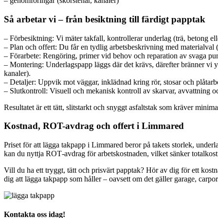
– genomföringar (skorstenar, kanaler)
Så arbetar vi – från besiktning till färdigt papptak
– Förbesiktning: Vi mäter takfall, kontrollerar underlag (trä, betong el
– Plan och offert: Du får en tydlig arbetsbeskrivning med materialval (
– Förarbete: Rengöring, primer vid behov och reparation av svaga punkt
– Montering: Underlagspapp läggs där det krävs, därefter bränner vi y
kanaler).
– Detaljer: Uppvik mot väggar, inklädnad kring rör, stosar och plåtarbe
– Slutkontroll: Visuell och mekanisk kontroll av skarvar, avvattning 
Resultatet är ett tätt, slitstarkt och snyggt asfaltstak som kräver minima
Kostnad, ROT-avdrag och offert i Limmared
Priset för att lägga takpapp i Limmared beror på takets storlek, underl
kan du nyttja ROT‑avdrag för arbetskostnaden, vilket sänker totalkostna
Vill du ha ett tryggt, tätt och prisvärt papptak? Hör av dig för ett k
dig att lägga takpapp som håller – oavsett om det gäller garage, carport
Kontakta oss idag!