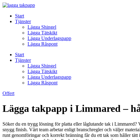
Skip
to
Start
content
Tjänster
Lägga Shingel
Lägga Tätskikt
Lägga Underlagspapp
Lägga Råspont
Start
Tjänster
Lägga Shingel
Lägga Tätskikt
Lägga Underlagspapp
Lägga Råspont
Offert
Lägga takpapp i Limmared – håll
Söker du en trygg lösning för platta eller låglutande tak i Limmared? 
snygg finish. Vårt team arbetar enligt branschregler och väljer materi
runt genomföringar och korrekt bränning får du ett tak som håller tätt