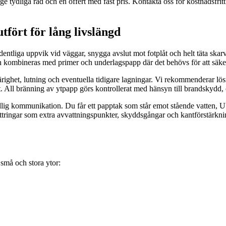
 ge tydliga råd och en offert med fast pris. Kontakta oss för kostnadsfri
fört för lång livslängd
ar, ordentliga uppvik vid väggar, snygga avslut mot fotplåt och helt täta
n kombineras med primer och underlagspapp där det behövs för att säkers
ärighet, lutning och eventuella tidigare lagningar. Vi rekommenderar lö
t. All bränning av ytpapp görs kontrollerat med hänsyn till brandskydd, 
ig kommunikation. Du får ett papptak som står emot stående vatten, UV
ättringar som extra avvattningspunkter, skyddsgångar och kantförstärkning
 små och stora ytor: