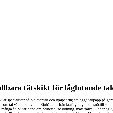
bara tätskikt för låglutande ta
Vi är specialister på bitumentak och hjälper dig att lägga takpapp på gar
al som tål väder och vind i Sjuhärad – från kraftigt regn och snö till s
 i många år. Vi tar hand om helheten: besiktning, materialval, underlag,