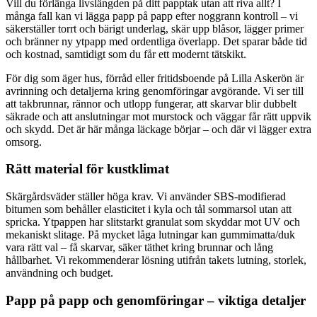
Vill du förlänga livslängden på ditt papptak utan att riva allt? I
många fall kan vi lägga papp på papp efter noggrann kontroll – vi
säkerställer torrt och bärigt underlag, skär upp blåsor, lägger primer
och bränner ny ytpapp med ordentliga överlapp. Det sparar både tid
och kostnad, samtidigt som du får ett modernt tätskikt.
För dig som äger hus, förråd eller fritidsboende på Lilla Askerön är
avrinning och detaljerna kring genomföringar avgörande. Vi ser till
att takbrunnar, rännor och utlopp fungerar, att skarvar blir dubbelt
säkrade och att anslutningar mot murstock och väggar får rätt uppvik
och skydd. Det är här många läckage börjar – och där vi lägger extra
omsorg.
Rätt material för kustklimat
Skärgårdsväder ställer höga krav. Vi använder SBS-modifierad
bitumen som behåller elasticitet i kyla och tål sommarsol utan att
spricka. Ytpappen har slitstarkt granulat som skyddar mot UV och
mekaniskt slitage. På mycket låga lutningar kan gummimatta/duk
vara rätt val – få skarvar, säker täthet kring brunnar och lång
hållbarhet. Vi rekommenderar lösning utifrån takets lutning, storlek,
användning och budget.
Papp på papp och genomföringar – viktiga detaljer