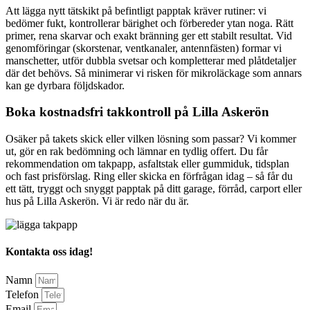
Att lägga nytt tätskikt på befintligt papptak kräver rutiner: vi
bedömer fukt, kontrollerar bärighet och förbereder ytan noga. Rätt
primer, rena skarvar och exakt bränning ger ett stabilt resultat. Vid
genomföringar (skorstenar, ventkanaler, antennfästen) formar vi
manschetter, utför dubbla svetsar och kompletterar med plåtdetaljer
där det behövs. Så minimerar vi risken för mikroläckage som annars
kan ge dyrbara följdskador.
Boka kostnadsfri takkontroll på Lilla Askerön
Osäker på takets skick eller vilken lösning som passar? Vi kommer
ut, gör en rak bedömning och lämnar en tydlig offert. Du får
rekommendation om takpapp, asfaltstak eller gummiduk, tidsplan
och fast prisförslag. Ring eller skicka en förfrågan idag – så får du
ett tätt, tryggt och snyggt papptak på ditt garage, förråd, carport eller
hus på Lilla Askerön. Vi är redo när du är.
Kontakta oss idag!
Namn
Telefon
Email