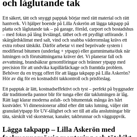
och låglutande tak
Ett säkert, tätt och snyggt papptak börjar med rätt material och rätt
hantverk. Vi hjälper boende på Lilla Askerön att lägga takpapp på
platta och låglutande tak – på garage, förråd, carport och bostadshus
– med fokus på lång livslängd, täthet och ett prydligt utförande. I
skärgårdsklimat med salt, vind och snabba väderomslag krävs ett
extra robust tätskikt. Därför arbetar vi med beprövade system i
modifierad bitumen (underlag + ytpapp) eller gummimatta/duk när
lutningen och förutsättningarna kräver det. Vi planerar fall och
avvattning, brandsäkrar genomföringar och bränner ytpapp med
precision för att undvika kapillärläckage och framtida problem.
Behöver du en trygg offert för att lägga takpapp på Lilla Askerön?
Hör av dig för en kostnadsfri takkontroll och prisförslag.
Ett papptak är lätt, kostnadseffektivt och tyst – perfekt på byggnader
där traditionella pannor blir för tunga eller där taklutningen är låg.
Rätt lagt klarar moderna asfalt- och bitumentak många års hårt
kustväder. Vi dimensionerar alltid efter ditt taks lutning, väljer rätt
granulat/ytpapp för UV-tålighet och ser till att alla anslutningar blir
täta, särskilt vid skorstenar, kanaler, takbrunnar och vägguppvik.
Lägga takpapp – Lilla Askerön med