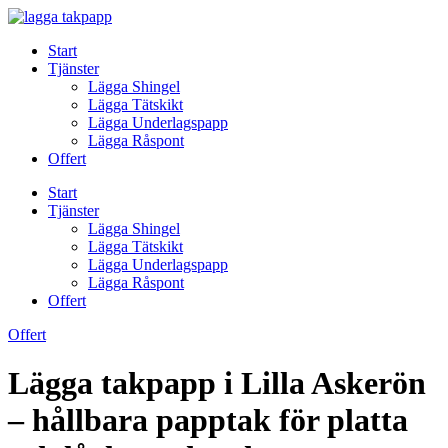
Skip
to
Start
content
Tjänster
Lägga Shingel
Lägga Tätskikt
Lägga Underlagspapp
Lägga Råspont
Offert
Start
Tjänster
Lägga Shingel
Lägga Tätskikt
Lägga Underlagspapp
Lägga Råspont
Offert
Offert
Lägga takpapp i Lilla Askerön
– hållbara papptak för platta