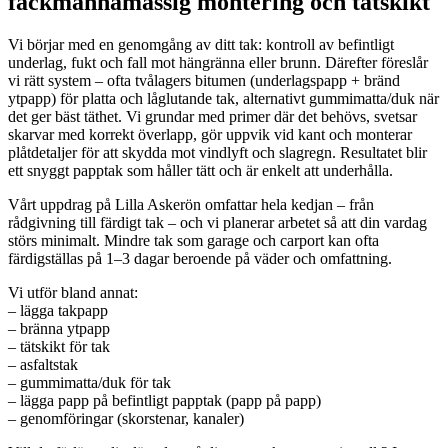
fackmannamässig montering och tätskikt
Vi börjar med en genomgång av ditt tak: kontroll av befintligt
underlag, fukt och fall mot hängränna eller brunn. Därefter föreslår
vi rätt system – ofta tvålagers bitumen (underlagspapp + bränd
ytpapp) för platta och låglutande tak, alternativt gummimatta/duk när
det ger bäst täthet. Vi grundar med primer där det behövs, svetsar
skarvar med korrekt överlapp, gör uppvik vid kant och monterar
plåtdetaljer för att skydda mot vindlyft och slagregn. Resultatet blir
ett snyggt papptak som håller tätt och är enkelt att underhålla.
Vårt uppdrag på Lilla Askerön omfattar hela kedjan – från
rådgivning till färdigt tak – och vi planerar arbetet så att din vardag
störs minimalt. Mindre tak som garage och carport kan ofta
färdigställas på 1–3 dagar beroende på väder och omfattning.
Vi utför bland annat:
– lägga takpapp
– bränna ytpapp
– tätskikt för tak
– asfaltstak
– gummimatta/duk för tak
– lägga papp på befintligt papptak (papp på papp)
– genomföringar (skorstenar, kanaler)