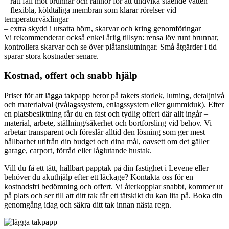
– rätt fall mot brunnar och rännor för att undvika stående vatten
– flexibla, köldtåliga membran som klarar rörelser vid
temperaturväxlingar
– extra skydd i utsatta hörn, skarvar och kring genomföringar
Vi rekommenderar också enkel årlig tillsyn: rensa löv runt brunnar,
kontrollera skarvar och se över plåtanslutningar. Små åtgärder i tid
sparar stora kostnader senare.
Kostnad, offert och snabb hjälp
Priset för att lägga takpapp beror på takets storlek, lutning, detaljnivå
och materialval (tvålagssystem, enlagssystem eller gummiduk). Efter
en platsbesiktning får du en fast och tydlig offert där allt ingår –
material, arbete, ställning/säkerhet och bortforsling vid behov. Vi
arbetar transparent och föreslår alltid den lösning som ger mest
hållbarhet utifrån din budget och dina mål, oavsett om det gäller
garage, carport, förråd eller låglutande hustak.
Vill du få ett tätt, hållbart papptak på din fastighet i Levene eller
behöver du akuthjälp efter ett läckage? Kontakta oss för en
kostnadsfri bedömning och offert. Vi återkopplar snabbt, kommer ut
på plats och ser till att ditt tak får ett tätskikt du kan lita på. Boka din
genomgång idag och säkra ditt tak innan nästa regn.