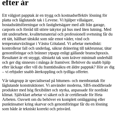
efter år
Ett välgjort papptak är en trygg och kostnadseffektiv lösning för
platta och låglutande tak i Levene. Vi hjälper villaägare,
bostadsrättsföreningar och fastighetsägare med allt från garage,
carports och förråd till större takytor på hus med liten lutning. Med
rätt underarbete, kvalitetsmaterial och professionell svetsning får du
ett tätt, hållbart tätskikt som står emot väder, vind och
temperaturväxlingar i Västra Götaland. Vi arbetar metodiskt:
kontrollerar fall och underlag, säkrar dränering till takbrunnar, tätar
genomföringar och bränner ytpapp enligt gällande branschpraxis.
Resultatet är ett snyggt, slitstarkt tak som kräver minimalt underhåll
och ger dig sinnesro i många år framöver. Behöver du snabb hjälp
efter läckage eller vill du framtidssäkra ett äldre papptak? Hör av dig
– vi erbjuder snabb återkoppling och tydliga offerter.
Vår takgrupp är specialiserad på bitumen- och membrantak för
låglutande konstruktioner. Vi använder moderna, SBS-modifierade
produkter med hög flexibilitet och styrka, anpassade för nordiskt
klimat. Självklart arbetar vi säkert och är certifierade för Heta
Arbeten. Oavsett om du behöver en komplett omläggning eller
punktinsatser kring skarvar och genomföringar får du en lösning
som både är tekniskt korrekt och prisvärd.