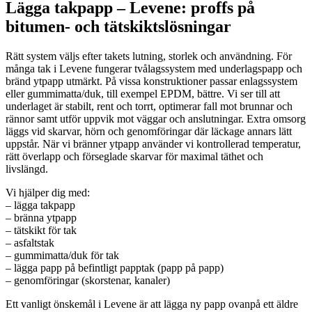
Lägga takpapp – Levene: proffs på
bitumen- och tätskiktslösningar
Rätt system väljs efter takets lutning, storlek och användning. För
många tak i Levene fungerar tvålagssystem med underlagspapp och
bränd ytpapp utmärkt. På vissa konstruktioner passar enlagssystem
eller gummimatta/duk, till exempel EPDM, bättre. Vi ser till att
underlaget är stabilt, rent och torrt, optimerar fall mot brunnar och
rännor samt utför uppvik mot väggar och anslutningar. Extra omsorg
läggs vid skarvar, hörn och genomföringar där läckage annars lätt
uppstår. När vi bränner ytpapp använder vi kontrollerad temperatur,
rätt överlapp och förseglade skarvar för maximal täthet och
livslängd.
Vi hjälper dig med:
– lägga takpapp
– bränna ytpapp
– tätskikt för tak
– asfaltstak
– gummimatta/duk för tak
– lägga papp på befintligt papptak (papp på papp)
– genomföringar (skorstenar, kanaler)
Ett vanligt önskemål i Levene är att lägga ny papp ovanpå ett äldre