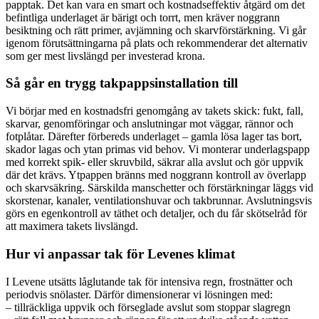
papptak. Det kan vara en smart och kostnadseffektiv åtgärd om det
befintliga underlaget är bärigt och torrt, men kräver noggrann
besiktning och rätt primer, avjämning och skarvförstärkning. Vi går
igenom förutsättningarna på plats och rekommenderar det alternativ
som ger mest livslängd per investerad krona.
Så går en trygg takpappsinstallation till
Vi börjar med en kostnadsfri genomgång av takets skick: fukt, fall,
skarvar, genomföringar och anslutningar mot väggar, rännor och
fotplåtar. Därefter förbereds underlaget – gamla lösa lager tas bort,
skador lagas och ytan primas vid behov. Vi monterar underlagspapp
med korrekt spik- eller skruvbild, säkrar alla avslut och gör uppvik
där det krävs. Ytpappen bränns med noggrann kontroll av överlapp
och skarvsäkring. Särskilda manschetter och förstärkningar läggs vid
skorstenar, kanaler, ventilationshuvar och takbrunnar. Avslutningsvis
görs en egenkontroll av täthet och detaljer, och du får skötselråd för
att maximera takets livslängd.
Hur vi anpassar tak för Levenes klimat
I Levene utsätts låglutande tak för intensiva regn, frostnätter och
periodvis snölaster. Därför dimensionerar vi lösningen med:
– tillräckliga uppvik och förseglade avslut som stoppar slagregn