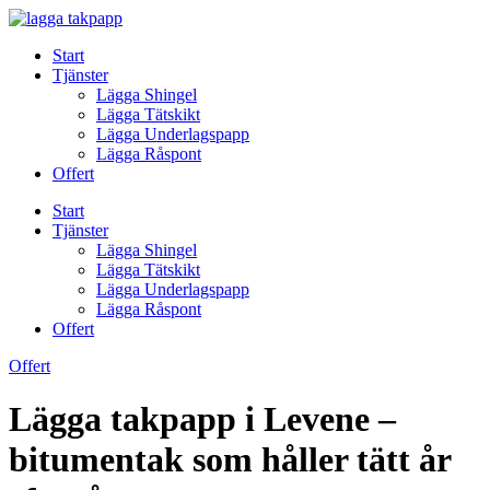
Skip
to
Start
content
Tjänster
Lägga Shingel
Lägga Tätskikt
Lägga Underlagspapp
Lägga Råspont
Offert
Start
Tjänster
Lägga Shingel
Lägga Tätskikt
Lägga Underlagspapp
Lägga Råspont
Offert
Offert
Lägga takpapp i Levene –
bitumentak som håller tätt år