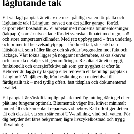
låglutande tak
Ett väl lagt papptak är ett av de mest pålitliga valen för platta och
låglutande tak i Längjum, oavsett om det gäller garage, förråd,
carport eller bostadshus. Vi arbetar med moderna bitumenlösningar
(takpapp) som är utvecklade för det svenska klimatet med regn, snö
och stora temperaturskillnader. Med rätt uppbyggnad – från underlag
och primer till helsvetsad ytpapp – får du ett tätt, slitstarkt och
lättskött tak som håller länge och skyddar byggnaden mot fukt och
läckage. Vårt fokus ligger på noggrant underarbete, säkra skarvar
och korrekta detaljer vid genomföringar. Resultatet är ett snyggt,
funktionellt och energieffektivt tak som ger trygghet år efter år.
Behöver du lägga ny takpapp eller renovera ett befintligt papptak i
Längjum? Vi hjälper dig från besiktning och materialval till
färdigställt tak – med tydlig offert, fast tidsplan och dokumenterad
kvalitet.
Ett papptak är särskilt lämpligt på tak med låg lutning där tegel eller
plåt inte fungerar optimalt. Bitumentak väger lite, kräver minimalt
underhåll och kan enkelt repareras vid behov. Rätt utfört ger det en
tät och elastisk yta som står emot UV-strålning, vind och vatten. För
dig betyder det färre bekymmer, lägre livscykelkostnad och trygg
förvaltning.