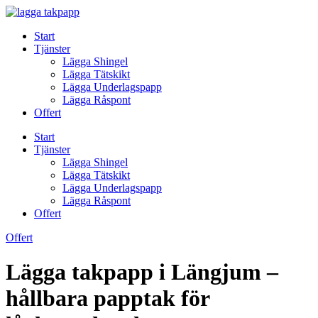
Skip
to
Start
content
Tjänster
Lägga Shingel
Lägga Tätskikt
Lägga Underlagspapp
Lägga Råspont
Offert
Start
Tjänster
Lägga Shingel
Lägga Tätskikt
Lägga Underlagspapp
Lägga Råspont
Offert
Offert
Lägga takpapp i Längjum –
hållbara papptak för