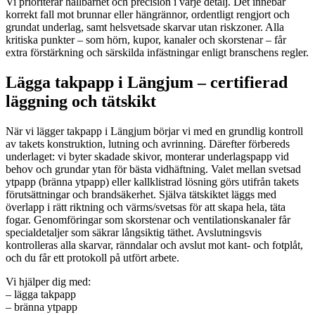
Vi prioriterar hållbarhet och precision i varje detalj. Det innebär
korrekt fall mot brunnar eller hängrännor, ordentligt rengjort och
grundat underlag, samt helsvetsade skarvar utan riskzoner. Alla
kritiska punkter – som hörn, kupor, kanaler och skorstenar – får
extra förstärkning och särskilda infästningar enligt branschens regler.
Lägga takpapp i Längjum – certifierad
läggning och tätskikt
När vi lägger takpapp i Längjum börjar vi med en grundlig kontroll
av takets konstruktion, lutning och avrinning. Därefter förbereds
underlaget: vi byter skadade skivor, monterar underlagspapp vid
behov och grundar ytan för bästa vidhäftning. Valet mellan svetsad
ytpapp (bränna ytpapp) eller kallklistrad lösning görs utifrån takets
förutsättningar och brandsäkerhet. Själva tätskiktet läggs med
överlapp i rätt riktning och värms/svetsas för att skapa hela, täta
fogar. Genomföringar som skorstenar och ventilationskanaler får
specialdetaljer som säkrar långsiktig täthet. Avslutningsvis
kontrolleras alla skarvar, ränndalar och avslut mot kant- och fotplåt,
och du får ett protokoll på utfört arbete.
Vi hjälper dig med:
– lägga takpapp
– bränna ytpapp