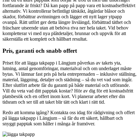
fortfarande är friskt? Då kan papp på papp vara ett kostnadseffektivt
alternativ. Vi kontrollerar befintligt tätskikt, åtgärdar blåsor och
skador, förbättrar avrinningen och lägger ett nytt lager ytpapp
ovanpå. Rätt utfört ger detta längre livslängd, förbättrad täthet och
fräschare utseende utan att behöva riva ner hela taket. Vid behov
kompletterar vi med nya plåtdetaljer, brunnar och uppvik för att
säkerställa ett komplett och hållbart resultat.
Pris, garanti och snabb offert
Priset för att lägga takpapp i Längjum påverkas av takets yta,
lutning, antal genomföringar, materialval och om underlaget måste
bytas. Vi lämnar fast pris på hela entreprenaden – inklusive ställning,
material, läggning, detaljer och städning – så du vet vad som ingår.
Efter slutfört arbete får du garanti på både material och utförande.
Vill du veta vad ditt papptak kostar? Hör av dig för ett kostnadsfritt
platsbesök och en offert inom kort. Vi planerar arbetet efter din
tidsram och ser till att taket blir tätt och klart i rätt tid.
Redo att komma igång? Kontakta oss idag för rådgivning och offert
på lägga takpapp i Längjum – så får du ett säkert, hållbart och
snyggt papptak som håller i många år framöver.