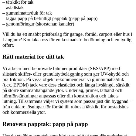
– tätskikt för tak
– asfaltstak
– gummimatta/duk för tak
– lägga papp på befintligt papptak (papp på papp)
– genomföringar (skorstenar, kanaler)
Vill du ha ett snabbt prisförslag för garage, förråd, carport eller hus i
Längjum? Kontakta oss för en kostnadsfri bedömning och en tydlig
offert.
Rätt material för ditt tak
Vi arbetar med beprövade bitumenprodukter (SBS/APP) med
slitstark skiffer- eller granulatytbeläggning som ger UV-skydd och
bra friktion. På vissa objekt rekommenderar vi gummimatta/duk
(t.ex. EPDM) tack vare dess elasticitet och långa livslängd, särskilt
på större sammanhängande ytor. Underlag, primer, tätband och
hörnförstärkningar anpassas efter din konstruktion och takets
lutning. Tillsammans väljer vi system som passar just din byggnad –
från enklare lösningar för förråd till robusta tätskikt för bostadshus
och kommersiella ytor.
Renovera papptak: papp på papp
Har du ett äldre papptak som börjar se trött ut men där underlaget