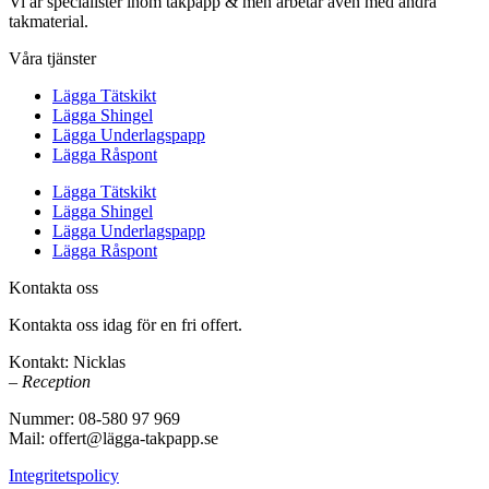
Vi är specialister inom takpapp & men arbetar även med andra
takmaterial.
Våra tjänster
Lägga Tätskikt
Lägga Shingel
Lägga Underlagspapp
Lägga Råspont
Lägga Tätskikt
Lägga Shingel
Lägga Underlagspapp
Lägga Råspont
Kontakta oss
Kontakta oss idag för en fri offert.
Kontakt: Nicklas
– Reception
Nummer: 08-580 97 969
Mail: offert@lägga-takpapp.se
Integritetspolicy