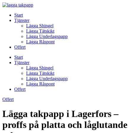
Skip
to
Start
content
Tjänster
Lägga Shingel
Lägga Tätskikt
Lägga Underlagspapp
Lägga Råspont
Offert
Start
Tjänster
Lägga Shingel
Lägga Tätskikt
Lägga Underlagspapp
Lägga Råspont
Offert
Offert
Lägga takpapp i Lagerfors –
proffs på platta och låglutande