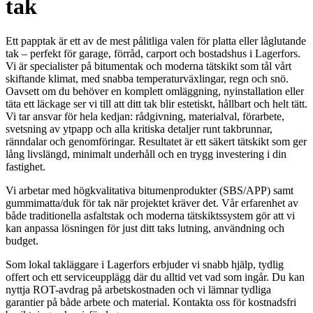
tak
Ett papptak är ett av de mest pålitliga valen för platta eller låglutande
tak – perfekt för garage, förråd, carport och bostadshus i Lagerfors.
Vi är specialister på bitumentak och moderna tätskikt som tål vårt
skiftande klimat, med snabba temperaturväxlingar, regn och snö.
Oavsett om du behöver en komplett omläggning, nyinstallation eller
täta ett läckage ser vi till att ditt tak blir estetiskt, hållbart och helt tätt.
Vi tar ansvar för hela kedjan: rådgivning, materialval, förarbete,
svetsning av ytpapp och alla kritiska detaljer runt takbrunnar,
ränndalar och genomföringar. Resultatet är ett säkert tätskikt som ger
lång livslängd, minimalt underhåll och en trygg investering i din
fastighet.
Vi arbetar med högkvalitativa bitumenprodukter (SBS/APP) samt
gummimatta/duk för tak när projektet kräver det. Vår erfarenhet av
både traditionella asfaltstak och moderna tätskiktssystem gör att vi
kan anpassa lösningen för just ditt taks lutning, användning och
budget.
Som lokal takläggare i Lagerfors erbjuder vi snabb hjälp, tydlig
offert och ett serviceupplägg där du alltid vet vad som ingår. Du kan
nyttja ROT-avdrag på arbetskostnaden och vi lämnar tydliga
garantier på både arbete och material. Kontakta oss för kostnadsfri