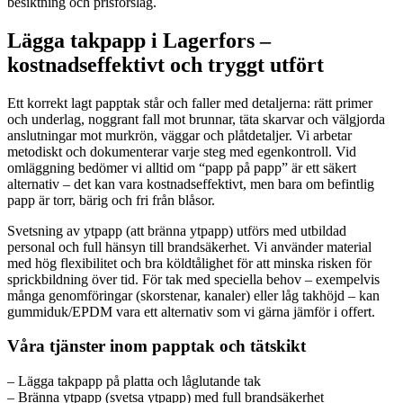
besiktning och prisförslag.
Lägga takpapp i Lagerfors –
kostnadseffektivt och tryggt utfört
Ett korrekt lagt papptak står och faller med detaljerna: rätt primer
och underlag, noggrant fall mot brunnar, täta skarvar och välgjorda
anslutningar mot murkrön, väggar och plåtdetaljer. Vi arbetar
metodiskt och dokumenterar varje steg med egenkontroll. Vid
omläggning bedömer vi alltid om “papp på papp” är ett säkert
alternativ – det kan vara kostnadseffektivt, men bara om befintlig
papp är torr, bärig och fri från blåsor.
Svetsning av ytpapp (att bränna ytpapp) utförs med utbildad
personal och full hänsyn till brandsäkerhet. Vi använder material
med hög flexibilitet och bra köldtålighet för att minska risken för
sprickbildning över tid. För tak med speciella behov – exempelvis
många genomföringar (skorstenar, kanaler) eller låg takhöjd – kan
gummiduk/EPDM vara ett alternativ som vi gärna jämför i offert.
Våra tjänster inom papptak och tätskikt
– Lägga takpapp på platta och låglutande tak
– Bränna ytpapp (svetsa ytpapp) med full brandsäkerhet