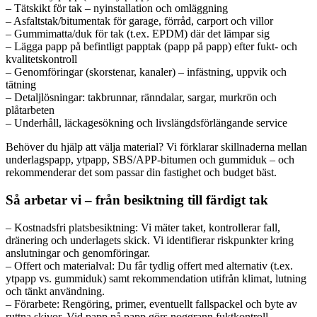
– Tätskikt för tak – nyinstallation och omläggning
– Asfaltstak/bitumentak för garage, förråd, carport och villor
– Gummimatta/duk för tak (t.ex. EPDM) där det lämpar sig
– Lägga papp på befintligt papptak (papp på papp) efter fukt- och
kvalitetskontroll
– Genomföringar (skorstenar, kanaler) – infästning, uppvik och
tätning
– Detaljlösningar: takbrunnar, ränndalar, sargar, murkrön och
plåtarbeten
– Underhåll, läckagesökning och livslängdsförlängande service
Behöver du hjälp att välja material? Vi förklarar skillnaderna mellan
underlagspapp, ytpapp, SBS/APP-bitumen och gummiduk – och
rekommenderar det som passar din fastighet och budget bäst.
Så arbetar vi – från besiktning till färdigt tak
– Kostnadsfri platsbesiktning: Vi mäter taket, kontrollerar fall,
dränering och underlagets skick. Vi identifierar riskpunkter kring
anslutningar och genomföringar.
– Offert och materialval: Du får tydlig offert med alternativ (t.ex.
ytpapp vs. gummiduk) samt rekommendation utifrån klimat, lutning
och tänkt användning.
– Förarbete: Rengöring, primer, eventuellt fallspackel och byte av
ruttna skivor. Vid papp på papp görs noggrann fuktkontroll.