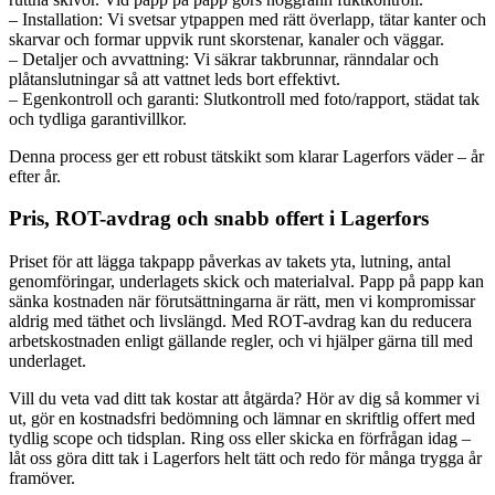
– Installation: Vi svetsar ytpappen med rätt överlapp, tätar kanter och
skarvar och formar uppvik runt skorstenar, kanaler och väggar.
– Detaljer och avvattning: Vi säkrar takbrunnar, ränndalar och
plåtanslutningar så att vattnet leds bort effektivt.
– Egenkontroll och garanti: Slutkontroll med foto/rapport, städat tak
och tydliga garantivillkor.
Denna process ger ett robust tätskikt som klarar Lagerfors väder – år
efter år.
Pris, ROT-avdrag och snabb offert i Lagerfors
Priset för att lägga takpapp påverkas av takets yta, lutning, antal
genomföringar, underlagets skick och materialval. Papp på papp kan
sänka kostnaden när förutsättningarna är rätt, men vi kompromissar
aldrig med täthet och livslängd. Med ROT-avdrag kan du reducera
arbetskostnaden enligt gällande regler, och vi hjälper gärna till med
underlaget.
Vill du veta vad ditt tak kostar att åtgärda? Hör av dig så kommer vi
ut, gör en kostnadsfri bedömning och lämnar en skriftlig offert med
tydlig scope och tidsplan. Ring oss eller skicka en förfrågan idag –
låt oss göra ditt tak i Lagerfors helt tätt och redo för många trygga år
framöver.