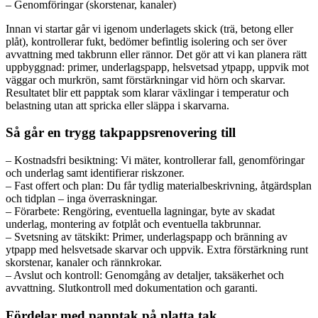
– Genomföringar (skorstenar, kanaler)
Innan vi startar går vi igenom underlagets skick (trä, betong eller
plåt), kontrollerar fukt, bedömer befintlig isolering och ser över
avvattning med takbrunn eller rännor. Det gör att vi kan planera rätt
uppbyggnad: primer, underlagspapp, helsvetsad ytpapp, uppvik mot
väggar och murkrön, samt förstärkningar vid hörn och skarvar.
Resultatet blir ett papptak som klarar växlingar i temperatur och
belastning utan att spricka eller släppa i skarvarna.
Så går en trygg takpappsrenovering till
– Kostnadsfri besiktning: Vi mäter, kontrollerar fall, genomföringar
och underlag samt identifierar riskzoner.
– Fast offert och plan: Du får tydlig materialbeskrivning, åtgärdsplan
och tidplan – inga överraskningar.
– Förarbete: Rengöring, eventuella lagningar, byte av skadat
underlag, montering av fotplåt och eventuella takbrunnar.
– Svetsning av tätskikt: Primer, underlagspapp och bränning av
ytpapp med helsvetsade skarvar och uppvik. Extra förstärkning runt
skorstenar, kanaler och rännkrokar.
– Avslut och kontroll: Genomgång av detaljer, taksäkerhet och
avvattning. Slutkontroll med dokumentation och garanti.
Fördelar med papptak på platta tak