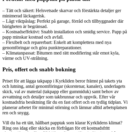
– Tätt och säkert: Helsvetsade skarvar och förstärkta detaljer ger
minimerad läckagerisk.
– Lågt viktpåslag: Perfekt på garage, förråd och tillbyggnader där
bärigheten är begränsad.
– Kostnadseffektivt: Snabb installation och smidig service. Papp på
papp minskar kostnad och avfall.
– Flexibelt och reparerbart: Enkelt att komplettera med nya
genomföringar och göra punktreparationer.
– Klimatanpassat: Bitumen med rätt modifiering står emot kyla,
värme och UV-strålning.
Pris, offert och snabb bokning
Priset för att lägga takpapp i Kyrkliden beror främst på takets yta
och lutning, antal genomföringar (skorstenar, kanaler), underlagets
skick, val av material (takpapp eller gummiduk) samt behov av
avvattning och detaljer som takbrunnar och uppvik. Efter vår
kostnadsfria besiktning får du en fast offert och en tydlig tidplan. Vi
planerar arbetet för minimal störning och lämnar alltid arbetsplatsen
ren och snygg.
Vill du ha ett tätt, hållbart papptak som klarar Kyrklidens klimat?
Ring oss idag eller skicka en förfrågan för ett kostnadsfritt