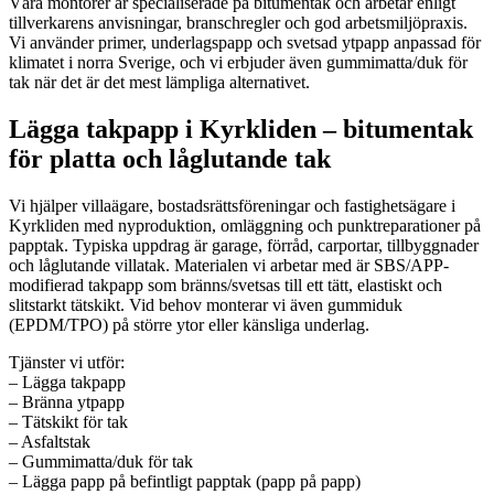
Våra montörer är specialiserade på bitumentak och arbetar enligt
tillverkarens anvisningar, branschregler och god arbetsmiljöpraxis.
Vi använder primer, underlagspapp och svetsad ytpapp anpassad för
klimatet i norra Sverige, och vi erbjuder även gummimatta/duk för
tak när det är det mest lämpliga alternativet.
Lägga takpapp i Kyrkliden – bitumentak
för platta och låglutande tak
Vi hjälper villaägare, bostadsrättsföreningar och fastighetsägare i
Kyrkliden med nyproduktion, omläggning och punktreparationer på
papptak. Typiska uppdrag är garage, förråd, carportar, tillbyggnader
och låglutande villatak. Materialen vi arbetar med är SBS/APP-
modifierad takpapp som bränns/svetsas till ett tätt, elastiskt och
slitstarkt tätskikt. Vid behov monterar vi även gummiduk
(EPDM/TPO) på större ytor eller känsliga underlag.
Tjänster vi utför:
– Lägga takpapp
– Bränna ytpapp
– Tätskikt för tak
– Asfaltstak
– Gummimatta/duk för tak
– Lägga papp på befintligt papptak (papp på papp)