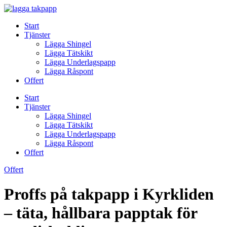
Skip
to
Start
content
Tjänster
Lägga Shingel
Lägga Tätskikt
Lägga Underlagspapp
Lägga Råspont
Offert
Start
Tjänster
Lägga Shingel
Lägga Tätskikt
Lägga Underlagspapp
Lägga Råspont
Offert
Offert
Proffs på takpapp i Kyrkliden
– täta, hållbara papptak för