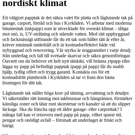
nordiskt klimat
Ett välgjort papptak är det säkra valet för platta och låglutande tak på
garage, carport, förråd och hus i Kyrkliden. Vi arbetar med moderna
bitumentak (takpapp) som är utvecklade för svenskt klimat – tåliga
mot snö, is, UV-strålning och stående vatten. Med rätt uppbyggnad
och fackmässigt utförande får du ett tak som håller tätt år efter år,
kräver minimalt underhåll och är kostnadseffektivt både vid
nybyggnad och renovering. Vår styrka är noggrannhet i varje detalj:
från underlag och fall till svetsade skarvar och säkra genomföringar.
Oavsett om du behöver ett helt nytt tätskikt, vill bränna ytpapp eller
lägga ny papp på befintligt papptak (papp på papp) får du snabb
hjälp, tydlig offert och trygg garanti. Kontakta oss för ett
kostnadsfritt platsbesök i Kyrkliden så tar vi fram den bästa
lösningen för ditt tak.
Låglutande tak ställer höga krav på tätning, avvattning och detaljer.
Vi säkerställer rätt lutning mot takbrunnar och hängrännor, förstärker
känsliga zoner och tätar runt skorstenar och kanaler så att du slipper
läckage. Ska du fräscha upp ett äldre garage- eller carporttak? I
många fall kan vi renovera med papp på papp, vilket sparar tid,
pengar och onödigt avfall – förutsatt att underlaget är friskt och
bärigt.