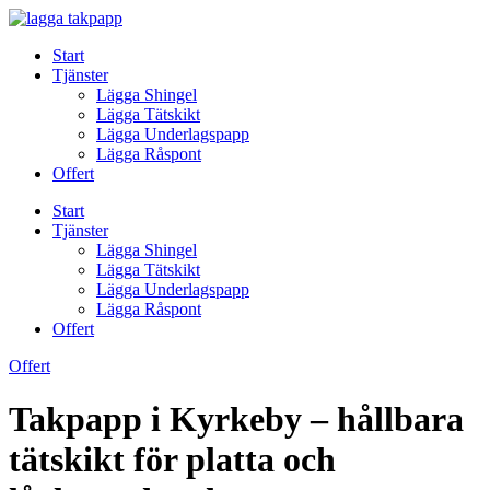
Skip
to
Start
content
Tjänster
Lägga Shingel
Lägga Tätskikt
Lägga Underlagspapp
Lägga Råspont
Offert
Start
Tjänster
Lägga Shingel
Lägga Tätskikt
Lägga Underlagspapp
Lägga Råspont
Offert
Offert
Takpapp i Kyrkeby – hållbara
tätskikt för platta och