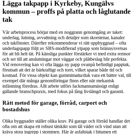
Lägga takpapp i Kyrkeby, Kungälvs
kommun – proffs på platta och låglutande
tak
Vår arbetsprocess börjar med en noggrann genomgång av taket:
underlag, lutning, avvattning och detaljer som skorstenar, kanaler
och takfönster. Därefter rekommenderar vi rätt uppbyggnad – ofta
underlagspapp följt av SBS-modifierad ytpapp som bränns/svetsas
för att bli helt tät. På känsliga punkter förstärker vi med extra remsor
och ser till att anslutningar mot väggar och plåtbeslag blir perfekta.
Vid renovering kan vi ofta lägga ny papp ovanpå befintligt papptak,
förutsatt att det är bärkraftigt och torrt, vilket sparar både tid och
kostnad. För vissa objekt kan gummimatta/duk vara ett bättre val, till
exempel där många genomföringar finns eller när mekanisk
infästning föredras. Allt arbete utförs fackmannamässigt enligt
gällande branschpraxis, med fokus på lång livslängd och garanti.
Rätt metod för garage, förråd, carport och
bostadshus
Olika byggnader ställer olika krav. På garage och förråd handlar det
ofta om att skapa ett robust tätskikt som tål väder och vind utan att
kräva stora ingrepp i stommen. Här är asfaltstak i bitumen ett