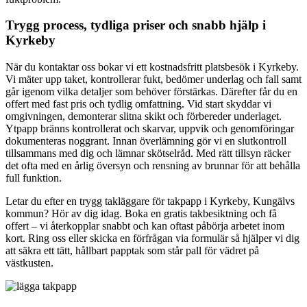
Trygg process, tydliga priser och snabb hjälp i
Kyrkeby
När du kontaktar oss bokar vi ett kostnadsfritt platsbesök i Kyrkeby.
Vi mäter upp taket, kontrollerar fukt, bedömer underlag och fall samt
går igenom vilka detaljer som behöver förstärkas. Därefter får du en
offert med fast pris och tydlig omfattning. Vid start skyddar vi
omgivningen, demonterar slitna skikt och förbereder underlaget.
Ytpapp bränns kontrollerat och skarvar, uppvik och genomföringar
dokumenteras noggrant. Innan överlämning gör vi en slutkontroll
tillsammans med dig och lämnar skötselråd. Med rätt tillsyn räcker
det ofta med en årlig översyn och rensning av brunnar för att behålla
full funktion.
Letar du efter en trygg takläggare för takpapp i Kyrkeby, Kungälvs
kommun? Hör av dig idag. Boka en gratis takbesiktning och få
offert – vi återkopplar snabbt och kan oftast påbörja arbetet inom
kort. Ring oss eller skicka en förfrågan via formulär så hjälper vi dig
att säkra ett tätt, hållbart papptak som står pall för vädret på
västkusten.