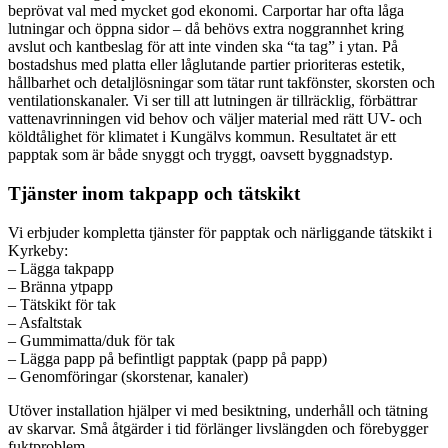
beprövat val med mycket god ekonomi. Carportar har ofta låga
lutningar och öppna sidor – då behövs extra noggrannhet kring
avslut och kantbeslag för att inte vinden ska “ta tag” i ytan. På
bostadshus med platta eller låglutande partier prioriteras estetik,
hållbarhet och detaljlösningar som tätar runt takfönster, skorsten och
ventilationskanaler. Vi ser till att lutningen är tillräcklig, förbättrar
vattenavrinningen vid behov och väljer material med rätt UV- och
köldtålighet för klimatet i Kungälvs kommun. Resultatet är ett
papptak som är både snyggt och tryggt, oavsett byggnadstyp.
Tjänster inom takpapp och tätskikt
Vi erbjuder kompletta tjänster för papptak och närliggande tätskikt i
Kyrkeby:
– Lägga takpapp
– Bränna ytpapp
– Tätskikt för tak
– Asfaltstak
– Gummimatta/duk för tak
– Lägga papp på befintligt papptak (papp på papp)
– Genomföringar (skorstenar, kanaler)
Utöver installation hjälper vi med besiktning, underhåll och tätning
av skarvar. Små åtgärder i tid förlänger livslängden och förebygger
fuktproblem.