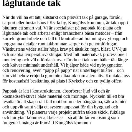
låglutande tak
När du vill ha ett tätt, slitstarkt och prisvärt tak på garage, förråd,
carport eller bostadshus i Kyrkeby, Kungälvs kommun, är takpapp i
bitumen ett smart val. Vi är specialister på papptak för platta och
låglutande tak och arbetar enligt branschens bästa metoder – från
korrekt grundarbete och fall till kontrollerad bränning av ytpapp och
noggranna detaljer runt takbrunnar, sarger och genomföringar.
Västkustens väder ställer höga krav på tätskikt: regn, blåst, UV-ljus
och snabba temperaturväxlingar. Med rätt materialval, professionell
montering och väl utförda skarvar får du ett tak som håller tätt länge
och kräver minimalt underhåll. Vi hjälper både vid nybyggnation
och renovering, även “papp på papp” när underlaget tillåter – och
kan vid behov erbjuda gummimatta/duk som alternativ. Kontakta oss
för kostnadsfri besiktning på plats i Kyrkeby och en tydlig offert.
Papptak är lätt i konstruktionen, absorberar ljud väl och är
kostnadseffektivt i både material och montage. Nyckeln till ett bra
resultat är att skapa rätt fall mot brunn eller hängränna, säkra kanter
och uppvik samt välja ett system anpassat för din byggnad och
användning. Vi planerar varje projekt utifrån takets skick, fuktläge
och hur ytan kommer att belastas – så att du får en lösning som
fungerar i många år framåt i Kungälvs kommun.