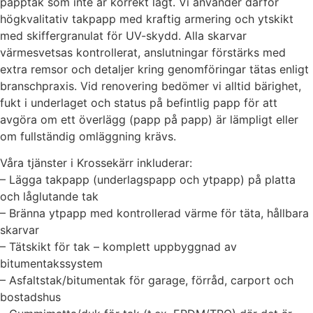
papptak som inte är korrekt lagt. Vi använder därför
högkvalitativ takpapp med kraftig armering och ytskikt
med skiffergranulat för UV-skydd. Alla skarvar
värmesvetsas kontrollerat, anslutningar förstärks med
extra remsor och detaljer kring genomföringar tätas enligt
branschpraxis. Vid renovering bedömer vi alltid bärighet,
fukt i underlaget och status på befintlig papp för att
avgöra om ett överlägg (papp på papp) är lämpligt eller
om fullständig omläggning krävs.
Våra tjänster i Krossekärr inkluderar:
– Lägga takpapp (underlagspapp och ytpapp) på platta
och låglutande tak
– Bränna ytpapp med kontrollerad värme för täta, hållbara
skarvar
– Tätskikt för tak – komplett uppbyggnad av
bitumentakssystem
– Asfaltstak/bitumentak för garage, förråd, carport och
bostadshus