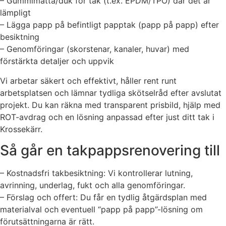
– Gummimatta/duk för tak (t.ex. EPDM/TPO) där det är
lämpligt
– Lägga papp på befintligt papptak (papp på papp) efter
besiktning
– Genomföringar (skorstenar, kanaler, huvar) med
förstärkta detaljer och uppvik
Vi arbetar säkert och effektivt, håller rent runt
arbetsplatsen och lämnar tydliga skötselråd efter avslutat
projekt. Du kan räkna med transparent prisbild, hjälp med
ROT-avdrag och en lösning anpassad efter just ditt tak i
Krossekärr.
Så går en takpappsrenovering till
– Kostnadsfri takbesiktning: Vi kontrollerar lutning,
avrinning, underlag, fukt och alla genomföringar.
– Förslag och offert: Du får en tydlig åtgärdsplan med
materialval och eventuell “papp på papp”-lösning om
förutsättningarna är rätt.