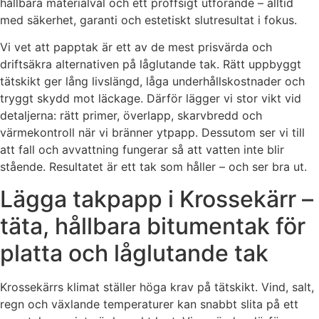
hållbara materialval och ett proffsigt utförande – alltid
med säkerhet, garanti och estetiskt slutresultat i fokus.
Vi vet att papptak är ett av de mest prisvärda och
driftsäkra alternativen på låglutande tak. Rätt uppbyggt
tätskikt ger lång livslängd, låga underhållskostnader och
tryggt skydd mot läckage. Därför lägger vi stor vikt vid
detaljerna: rätt primer, överlapp, skarvbredd och
värmekontroll när vi bränner ytpapp. Dessutom ser vi till
att fall och avvattning fungerar så att vatten inte blir
stående. Resultatet är ett tak som håller – och ser bra ut.
Lägga takpapp i Krossekärr –
täta, hållbara bitumentak för
platta och låglutande tak
Krossekärrs klimat ställer höga krav på tätskikt. Vind, salt,
regn och växlande temperaturer kan snabbt slita på ett