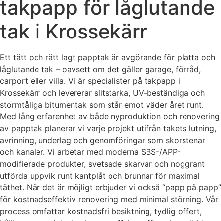
takpapp för låglutande
tak i Krossekärr
Ett tätt och rätt lagt papptak är avgörande för platta och
låglutande tak – oavsett om det gäller garage, förråd,
carport eller villa. Vi är specialister på takpapp i
Krossekärr och levererar slitstarka, UV-beständiga och
stormtåliga bitumentak som står emot väder året runt.
Med lång erfarenhet av både nyproduktion och renovering
av papptak planerar vi varje projekt utifrån takets lutning,
avrinning, underlag och genomföringar som skorstenar
och kanaler. Vi arbetar med moderna SBS-/APP-
modifierade produkter, svetsade skarvar och noggrant
utförda uppvik runt kantplåt och brunnar för maximal
täthet. När det är möjligt erbjuder vi också “papp på papp”
för kostnadseffektiv renovering med minimal störning. Vår
process omfattar kostnadsfri besiktning, tydlig offert,