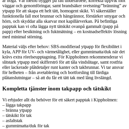
är höga. Vår metod bygger på rätt underarbete, korrekta uppvik mot
väggar och genomföringar, samt brandsäker svetsning/”bränning” av
ytpapp för att skapa ett helt tätt, homogent skikt. Vi säkerställer
funktionella fall mot brunnar och hängrännor, förstärker smygar och
hörn, och skyddar alla skarvar mot kapillärverkan. På befintliga
papptak kan vi ofta lägga nytt tätskikt ovanpå gammalt (papp på
papp) efter besiktning och fuktmätning – en kostnadseffektiv lösning
med minimal störning.
Material väljs efter behov: SBS-modifierad ytpapp för flexibilitet i
kyla, APP för UV- och värmetålighet, eller gummimatta/duk när det
krävs extra rörelseupptagning. För Kippholmen rekommenderar vi
slitstark ytpapp med skifferströ för att tåla vindslitage, samt rostfria
eller lackerade plåtdetaljer runt kanter och takbrunnar. Vi tar ansvar
för helheten – från avetablering och bortforsling till färdiga
plåtanslutningar – så att du får ett tätt tak med lång livslängd.
Kompletta tjänster inom takpapp och tätskikt
Vi erbjuder allt du behöver för ett säkert papptak i Kippholmen:
– lägga takpapp
– bränna ytpapp
– tätskikt för tak
– asfaltstak
– gummimatta/duk för tak