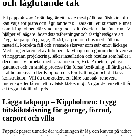
och låglutande tak
Ett papptak som är rätt lagt är ett av de mest pålitliga tätskikten du
kan välja för plana och låglutande tak – särskilt i ett kustnära klimat
som Kippholmen där vind, regn och salt påverkar taket året runt. Vi
hjälper villaägare, bostadsrättsföreningar och fastighetsägare att
lägga takpapp på garage, förråd, carport och hus med hållbara
material, korrekta fall och svetsade skarvar som står emot läckage.
Med lång erfarenhet av bitumentak, ytpapp och gummiduk levererar
vi noggrann projektering, säker installation och resultat som håller i
decennier. Vi arbetar med säkra metoder, Heta Arbeten, tydliga
garantier och en smidig process från första besiktning till färdigt tak
– alltid anpassat efter Kippholmens förutsättningar och ditt taks
konstruktion. Vill du uppgradera ett äldre papptak, renovera
underlag eller få en helt ny tätskiktslösning? Vi gör det enkelt att få
ett tryggt tak till rätt pris.
Lägga takpapp – Kippholmen: trygg
tätskiktslösning för garage, förråd,
carport och villa
Papptak passar utmärkt där taklutningen är låg och kraven på täthet