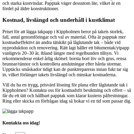
och starka kustvindar. Papptak väger dessutom lite, vilket är en
fördel på äldre konstruktioner.
Kostnad, livslängd och underhåll i kustklimat
Priset för att lägga takpapp i Kippholmen beror på takets storlek,
fall, antal genomföringar och val av material. Ofta är papptak mer
kostnadseffektivt än andra tätskikt på låglutande tak – både vid
nyproduktion och renovering. Rätt lagt håller ett bitumentak/ytpapp
vanligtvis 20–30 år, ibland längre med regelbunden tillsyn. Vi
rekommenderar enkel årlig skötsel: borsta bort löv och grus, rensa
brunnar/rännor och kontrollera anslutningar efter hårda stormar.
Upptäcks småskador tidigt kan de punktrepareras innan fukt tar sig
in, vilket förlänger takets livslängd och minskar kostnaderna.
Vill du ha en trygg, prisvärd lösning för plana eller låglutande tak i
Kippholmen? Kontakta oss för kostnadsfri besiktning och offert – så
får du ett tätt och hållbart papptak som klarar kustens påfrestningar.
Ring eller skicka en förfrågan idag så bokar vi en tid som passar dig.
Kontakta oss idag!