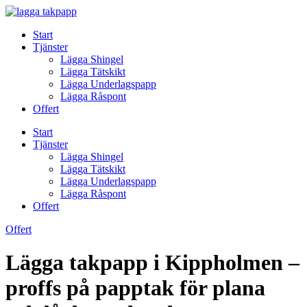
Skip
to
Start
content
Tjänster
Lägga Shingel
Lägga Tätskikt
Lägga Underlagspapp
Lägga Råspont
Offert
Start
Tjänster
Lägga Shingel
Lägga Tätskikt
Lägga Underlagspapp
Lägga Råspont
Offert
Offert
Lägga takpapp i Kippholmen –
proffs på papptak för plana