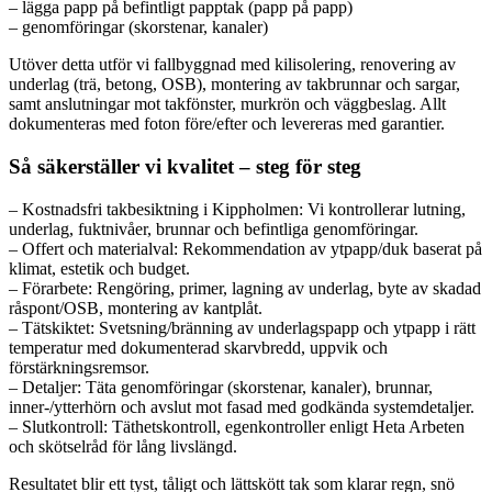
– lägga papp på befintligt papptak (papp på papp)
– genomföringar (skorstenar, kanaler)
Utöver detta utför vi fallbyggnad med kilisolering, renovering av
underlag (trä, betong, OSB), montering av takbrunnar och sargar,
samt anslutningar mot takfönster, murkrön och väggbeslag. Allt
dokumenteras med foton före/efter och levereras med garantier.
Så säkerställer vi kvalitet – steg för steg
– Kostnadsfri takbesiktning i Kippholmen: Vi kontrollerar lutning,
underlag, fuktnivåer, brunnar och befintliga genomföringar.
– Offert och materialval: Rekommendation av ytpapp/duk baserat på
klimat, estetik och budget.
– Förarbete: Rengöring, primer, lagning av underlag, byte av skadad
råspont/OSB, montering av kantplåt.
– Tätskiktet: Svetsning/bränning av underlagspapp och ytpapp i rätt
temperatur med dokumenterad skarvbredd, uppvik och
förstärkningsremsor.
– Detaljer: Täta genomföringar (skorstenar, kanaler), brunnar,
inner-/ytterhörn och avslut mot fasad med godkända systemdetaljer.
– Slutkontroll: Täthetskontroll, egenkontroller enligt Heta Arbeten
och skötselråd för lång livslängd.
Resultatet blir ett tyst, tåligt och lättskött tak som klarar regn, snö