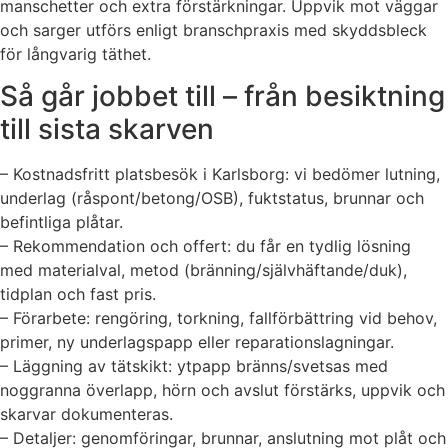
manschetter och extra förstärkningar. Uppvik mot väggar
och sarger utförs enligt branschpraxis med skyddsbleck
för långvarig täthet.
Så går jobbet till – från besiktning
till sista skarven
– Kostnadsfritt platsbesök i Karlsborg: vi bedömer lutning,
underlag (råspont/betong/OSB), fuktstatus, brunnar och
befintliga plåtar.
– Rekommendation och offert: du får en tydlig lösning
med materialval, metod (bränning/självhäftande/duk),
tidplan och fast pris.
– Förarbete: rengöring, torkning, fallförbättring vid behov,
primer, ny underlagspapp eller reparationslagningar.
– Läggning av tätskikt: ytpapp bränns/svetsas med
noggranna överlapp, hörn och avslut förstärks, uppvik och
skarvar dokumenteras.
– Detaljer: genomföringar, brunnar, anslutning mot plåt och