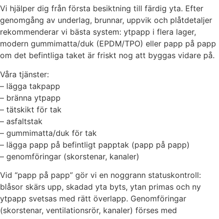
Vi hjälper dig från första besiktning till färdig yta. Efter
genomgång av underlag, brunnar, uppvik och plåtdetaljer
rekommenderar vi bästa system: ytpapp i flera lager,
modern gummimatta/duk (EPDM/TPO) eller papp på papp
om det befintliga taket är friskt nog att byggas vidare på.
Våra tjänster:
– lägga takpapp
– bränna ytpapp
– tätskikt för tak
– asfaltstak
– gummimatta/duk för tak
– lägga papp på befintligt papptak (papp på papp)
– genomföringar (skorstenar, kanaler)
Vid “papp på papp” gör vi en noggrann statuskontroll:
blåsor skärs upp, skadad yta byts, ytan primas och ny
ytpapp svetsas med rätt överlapp. Genomföringar
(skorstenar, ventilationsrör, kanaler) förses med