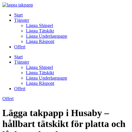
Skip
to
Start
content
Tjänster
Lägga Shingel
Lägga Tätskikt
Lägga Underlagspapp
Lägga Råspont
Offert
Start
Tjänster
Lägga Shingel
Lägga Tätskikt
Lägga Underlagspapp
Lägga Råspont
Offert
Offert
Lägga takpapp i Husaby –
hållbart tätskikt för platta och