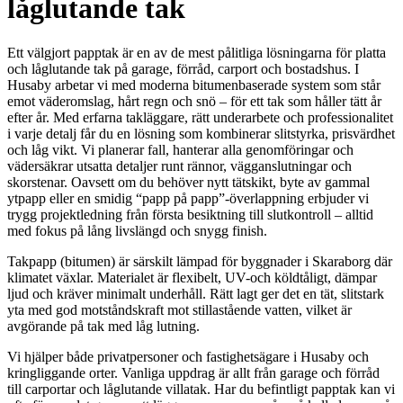
låglutande tak
Ett välgjort papptak är en av de mest pålitliga lösningarna för platta
och låglutande tak på garage, förråd, carport och bostadshus. I
Husaby arbetar vi med moderna bitumenbaserade system som står
emot väderomslag, hårt regn och snö – för ett tak som håller tätt år
efter år. Med erfarna takläggare, rätt underarbete och professionalitet
i varje detalj får du en lösning som kombinerar slitstyrka, prisvärdhet
och låg vikt. Vi planerar fall, hanterar alla genomföringar och
vädersäkrar utsatta detaljer runt rännor, vägganslutningar och
skorstenar. Oavsett om du behöver nytt tätskikt, byte av gammal
ytpapp eller en smidig “papp på papp”-överlappning erbjuder vi
trygg projektledning från första besiktning till slutkontroll – alltid
med fokus på lång livslängd och snygg finish.
Takpapp (bitumen) är särskilt lämpad för byggnader i Skaraborg där
klimatet växlar. Materialet är flexibelt, UV-och köldtåligt, dämpar
ljud och kräver minimalt underhåll. Rätt lagt ger det en tät, slitstark
yta med god motståndskraft mot stillastående vatten, vilket är
avgörande på tak med låg lutning.
Vi hjälper både privatpersoner och fastighetsägare i Husaby och
kringliggande orter. Vanliga uppdrag är allt från garage och förråd
till carportar och låglutande villatak. Har du befintligt papptak kan vi