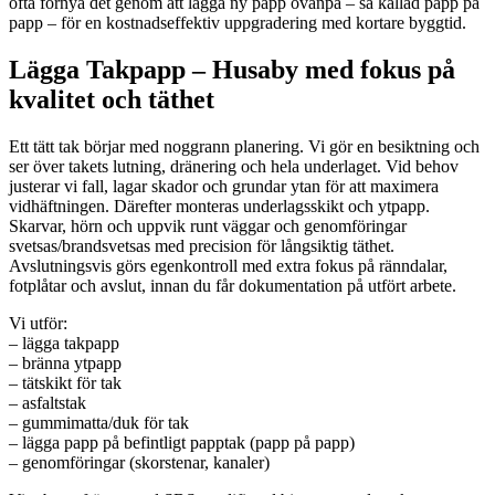
ofta förnya det genom att lägga ny papp ovanpå – så kallad papp på
papp – för en kostnadseffektiv uppgradering med kortare byggtid.
Lägga Takpapp – Husaby med fokus på
kvalitet och täthet
Ett tätt tak börjar med noggrann planering. Vi gör en besiktning och
ser över takets lutning, dränering och hela underlaget. Vid behov
justerar vi fall, lagar skador och grundar ytan för att maximera
vidhäftningen. Därefter monteras underlagsskikt och ytpapp.
Skarvar, hörn och uppvik runt väggar och genomföringar
svetsas/brandsvetsas med precision för långsiktig täthet.
Avslutningsvis görs egenkontroll med extra fokus på ränndalar,
fotplåtar och avslut, innan du får dokumentation på utfört arbete.
Vi utför:
– lägga takpapp
– bränna ytpapp
– tätskikt för tak
– asfaltstak
– gummimatta/duk för tak
– lägga papp på befintligt papptak (papp på papp)
– genomföringar (skorstenar, kanaler)