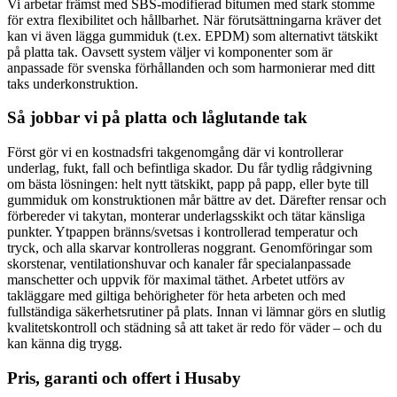
Vi arbetar främst med SBS-modifierad bitumen med stark stomme
för extra flexibilitet och hållbarhet. När förutsättningarna kräver det
kan vi även lägga gummiduk (t.ex. EPDM) som alternativt tätskikt
på platta tak. Oavsett system väljer vi komponenter som är
anpassade för svenska förhållanden och som harmonierar med ditt
taks underkonstruktion.
Så jobbar vi på platta och låglutande tak
Först gör vi en kostnadsfri takgenomgång där vi kontrollerar
underlag, fukt, fall och befintliga skador. Du får tydlig rådgivning
om bästa lösningen: helt nytt tätskikt, papp på papp, eller byte till
gummiduk om konstruktionen mår bättre av det. Därefter rensar och
förbereder vi takytan, monterar underlagsskikt och tätar känsliga
punkter. Ytpappen bränns/svetsas i kontrollerad temperatur och
tryck, och alla skarvar kontrolleras noggrant. Genomföringar som
skorstenar, ventilationshuvar och kanaler får specialanpassade
manschetter och uppvik för maximal täthet. Arbetet utförs av
takläggare med giltiga behörigheter för heta arbeten och med
fullständiga säkerhetsrutiner på plats. Innan vi lämnar görs en slutlig
kvalitetskontroll och städning så att taket är redo för väder – och du
kan känna dig trygg.
Pris, garanti och offert i Husaby