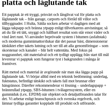
platta och låglutande tak
Ett papptak är ett tryggt, prisvärt och långlivat val för platta och
låglutande tak – från garage, carports och förråd till villor och
tillbyggnader. I Hulta, Sätila socken arbetar vi dagligen med att
lägga takpapp och bränna ytpapp enligt tillverkarens anvisningar, så
att du får ett tätt, snyggt och hållbart resultat som står emot väder och
vind året runt. Vi använder beprövade system i bitumen (asfaltstak)
och moderna gummimattor/dukar där det passar bäst, dimensionerar
tätskiktet efter takets lutning och ser till att alla genomföringar – som
skorstenar och kanaler – blir helt vattentäta. Med fokus på
noggrannhet, rätt materialval och ett tydligt upplägg från start till mål
levererar vi papptak som fungerar tyst i bakgrunden i många år
framöver.
Rätt metod och material är avgörande när man ska lägga papp på
låglutande tak. Vi börjar alltid med en teknisk bedömning: underlag,
fuktstatus, befintligt tätskikt och takets fall mot brunnar eller
hängrännor. Därefter rekommenderar vi lösning – underlagspapp +
brännrullad ytpapp, SBS-bitumen i tvålagerssystem, eller en
gummiduk (t.ex. EPDM) när objektet och detaljutföranden talar för
det. Vi arbetar enligt branschpraxis och svenska regelverk, och
lämnar tydliga garantier kopplade till produkt och utförande.