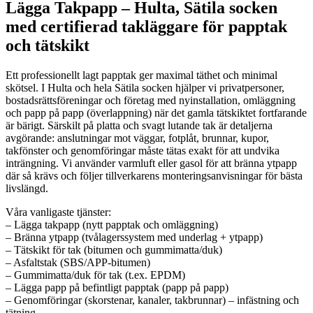
Lägga Takpapp – Hulta, Sätila socken
med certifierad takläggare för papptak
och tätskikt
Ett professionellt lagt papptak ger maximal täthet och minimal
skötsel. I Hulta och hela Sätila socken hjälper vi privatpersoner,
bostadsrättsföreningar och företag med nyinstallation, omläggning
och papp på papp (överlappning) när det gamla tätskiktet fortfarande
är bärigt. Särskilt på platta och svagt lutande tak är detaljerna
avgörande: anslutningar mot väggar, fotplåt, brunnar, kupor,
takfönster och genomföringar måste tätas exakt för att undvika
inträngning. Vi använder varmluft eller gasol för att bränna ytpapp
där så krävs och följer tillverkarens monteringsanvisningar för bästa
livslängd.
Våra vanligaste tjänster:
– Lägga takpapp (nytt papptak och omläggning)
– Bränna ytpapp (tvålagerssystem med underlag + ytpapp)
– Tätskikt för tak (bitumen och gummimatta/duk)
– Asfaltstak (SBS/APP-bitumen)
– Gummimatta/duk för tak (t.ex. EPDM)
– Lägga papp på befintligt papptak (papp på papp)
– Genomföringar (skorstenar, kanaler, takbrunnar) – infästning och
tätning