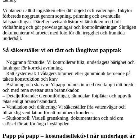
Vi planerar alltid logistiken efter ditt objekt och väderläge. Takytor
förbereds noggrant genom sopning, primning och eventuella
fallspacklingar. Därefter svetsar/klistrar vi tätskikten med full
vidhäftning och gör provdragningar och kontrollmätningar. Slutligen
dokumenterar vi arbetet med foto för din trygghet och framtida
underhåll.
Så säkerställer vi ett tätt och långlivat papptak
– Noggrann förstudie: Vi kontrollerar fukt, underlagets bärighet och
lutningar för korrekt avrinning.
– Rätt systemval: Tvålagers bitumen eller gummiduk beroende på
takets konstruktion och krav.
– Bränning och skarvar: Ytpapp bränns in med överlapp i rätt bredd
och med rena svetsar utan brännskador.
– Detaljutförande: Genomföringar, ränndalar, fotplåtar och uppvik
tätas enligt branschstandard.
– Ventilation och dränering: Vi säkerställer fria vattenvägar och
tillräcklig ventilation för att minimera kondens.
– Slutkontroll: Visuell granskning, dokumentation och råd om
skötsel för att förlänga livslängden.
Papp på papp – kostnadseffektivt när underlaget är