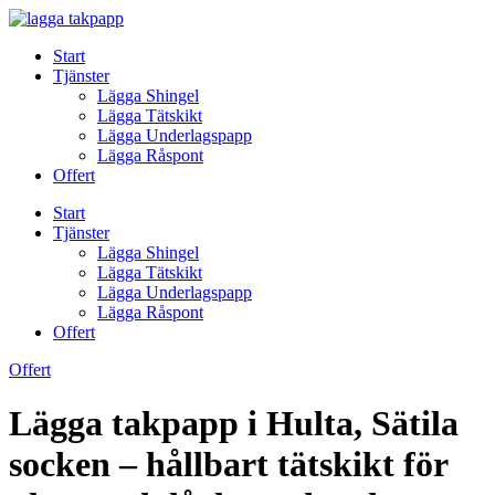
Skip
to
Start
content
Tjänster
Lägga Shingel
Lägga Tätskikt
Lägga Underlagspapp
Lägga Råspont
Offert
Start
Tjänster
Lägga Shingel
Lägga Tätskikt
Lägga Underlagspapp
Lägga Råspont
Offert
Offert
Lägga takpapp i Hulta, Sätila
socken – hållbart tätskikt för