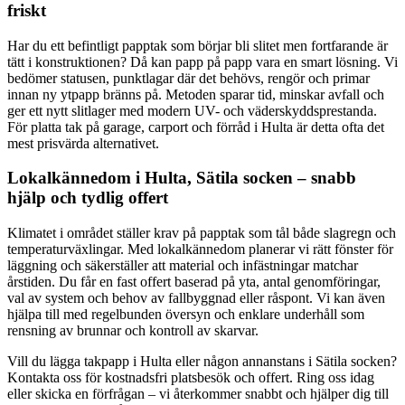
friskt
Har du ett befintligt papptak som börjar bli slitet men fortfarande är
tätt i konstruktionen? Då kan papp på papp vara en smart lösning. Vi
bedömer statusen, punktlagar där det behövs, rengör och primar
innan ny ytpapp bränns på. Metoden sparar tid, minskar avfall och
ger ett nytt slitlager med modern UV- och väderskyddsprestanda.
För platta tak på garage, carport och förråd i Hulta är detta ofta det
mest prisvärda alternativet.
Lokalkännedom i Hulta, Sätila socken – snabb
hjälp och tydlig offert
Klimatet i området ställer krav på papptak som tål både slagregn och
temperaturväxlingar. Med lokalkännedom planerar vi rätt fönster för
läggning och säkerställer att material och infästningar matchar
årstiden. Du får en fast offert baserad på yta, antal genomföringar,
val av system och behov av fallbyggnad eller råspont. Vi kan även
hjälpa till med regelbunden översyn och enklare underhåll som
rensning av brunnar och kontroll av skarvar.
Vill du lägga takpapp i Hulta eller någon annanstans i Sätila socken?
Kontakta oss för kostnadsfri platsbesök och offert. Ring oss idag
eller skicka en förfrågan – vi återkommer snabbt och hjälper dig till