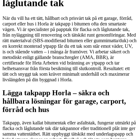
låglutande tak
När du vill ha ett tätt, hållbart och prisvärt tak på ett garage, förråd,
carport eller hus i Horla är takpapp i bitumen ofta den smartaste
vägen. Vi är specialister på papptak för flacka och låglutande tak,
från nyläggning till renovering och tätskikt runt genomföringar. Med
rätt materialval (SBS-modifierad bitumen eller gummimatta/duk) och
en korrekt monterad ytpapp får du ett tak som står emot väder, UV,
is och stående vatten – i många år framöver. Vi arbetar säkert och
metodiskt enligt gällande branschregler (AMA, BBR), är
certifierade för Heta Arbeten vid bränning av ytpapp och tar
helhetsansvar från första besiktning till slutkontroll. Resultatet: ett
tätt och snyggt tak som kräver minimalt underhåll och maximerar
livslängden på din byggnad i Horla.
Lägga takpapp Horla – säkra och
hållbara lösningar för garage, carport,
förråd och hus
Takpapp, även kallat bitumentak eller asfaltstak, fungerar utmärkt på
flacka och låglutande tak där takpannor eller traditionell plåt inte ger
samma vattentäthet. Rätt uppbyggt tätskikt med underlagspapp och