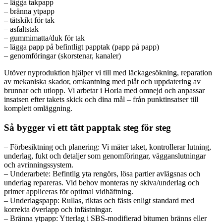
– lägga takpapp
– bränna ytpapp
– tätskikt för tak
– asfaltstak
– gummimatta/duk för tak
– lägga papp på befintligt papptak (papp på papp)
– genomföringar (skorstenar, kanaler)
Utöver nyproduktion hjälper vi till med läckagesökning, reparation
av mekaniska skador, omkantning med plåt och uppdatering av
brunnar och utlopp. Vi arbetar i Horla med omnejd och anpassar
insatsen efter takets skick och dina mål – från punktinsatser till
komplett omläggning.
Så bygger vi ett tätt papptak steg för steg
– Förbesiktning och planering: Vi mäter taket, kontrollerar lutning,
underlag, fukt och detaljer som genomföringar, vägganslutningar
och avrinningssystem.
– Underarbete: Befintlig yta rengörs, lösa partier avlägsnas och
underlag repareras. Vid behov monteras ny skiva/underlag och
primer appliceras för optimal vidhäftning.
– Underlagspapp: Rullas, riktas och fästs enligt standard med
korrekta överlapp och infästningar.
– Bränna ytpapp: Ytterlag i SBS-modifierad bitumen bränns eller