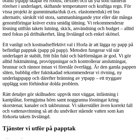
bränd ytpapp skapar en robust, flexibel och tät yta som hanterar
rörelser i underlaget, skiftande temperaturer och kraftiga regn. För
vissa projekt är gummimatta/duk (t.ex. elastomerduk) ett bra
alternativ, särskilt vid stora, sammanhängande ytor eller där många
genomföringar kräver extra smidig tätning. Vi rekommenderar
lösning utifrån takets lutning, skick, användning och budget – alltid
med fokus på driftsäkerhet, lång livslängd och enkel skötsel.
Ett vanligt och kostnadseffektivt val i Horla är att lägga ny papp på
befintligt papptak (papp på papp). Metoden fungerar väl när
underlaget är stabilt, fritt från fukt och bärförmågan är god. Vi gör
alltid fuktmätning, provöppningar och kontrollerar anslutningar,
brunnar och rännor innan vi föreslår överlägg. Är den gamla pappen
sliten, bubblig eller fuktskadad rekommenderar vi rivning, ny
underlagspapp och därefter bränning av ytpapp – ett tryggare
upplägg som förhindrar dolda problem.
Rätt detaljer gör skillnaden: uppvik mot väggar, infästning i
kantplåtar, formgjutna hörn samt noggranna lösningar kring
skorstenar, kanaler och takbrunnar. Vi säkerställer även korrekt fall
och vattenavrinning så att du undviker stående vatten som kan
förkorta takets livslängd.
Tjänster vi utför på papptak