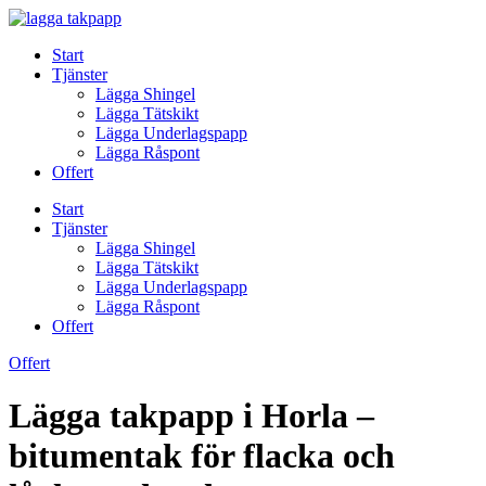
Skip
to
Start
content
Tjänster
Lägga Shingel
Lägga Tätskikt
Lägga Underlagspapp
Lägga Råspont
Offert
Start
Tjänster
Lägga Shingel
Lägga Tätskikt
Lägga Underlagspapp
Lägga Råspont
Offert
Offert
Lägga takpapp i Horla –
bitumentak för flacka och