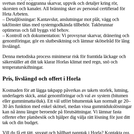
svetsas med noggranna skarvar, uppvik och detaljer kring rör,
skorsten och kanaler. All bränning sker av personal certifierad för
Heta Arbeten.
– Detaljlösningar: Kantavslut, anslutningar mot plåt, vägg och
takfönster tätas med systemgodkända tillbehör. Takbrunnar
optimeras och fall byggs vid behov.
– Kontroll och dokumentation: Vi provsynar skarvar, dränering och
genomföringar, gör en slutbesiktning och lämnar skötselråd för lång
livslängd.
Denna metodiska process minimerar risk för framtida läckage och
säkerställer att ditt tak klarar Horlas klimat med regn, snö och
temperaturskiftningar.
Pris, livslängd och offert i Horla
Kostnaden för att lägga takpapp påverkas av takets storlek, lutning,
underlagets skick, antal genomföringar och val av system (bitumen
eller gummimatta/duk). Ett väl utfört bitumentak kan normalt ge 20–
30 års funktion med enkel skötsel, medan vissa gummidukslösningar
kan nå ännu längre beroende på förutsättningar. Vi lämnar fasta
offerter efter platsbesök och hjälper dig välja rätt lösning för just ditt
tak och din budget.
Vill du få ett tätt, snyggt och hållbart papptak i Horla? Kontakta oss