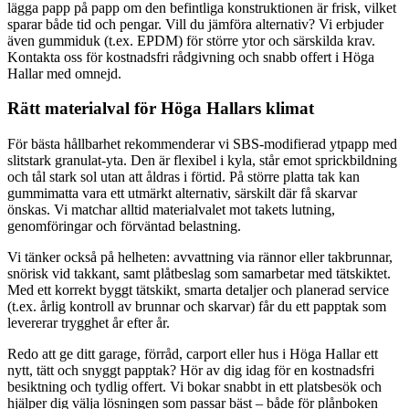
lägga papp på papp om den befintliga konstruktionen är frisk, vilket
sparar både tid och pengar. Vill du jämföra alternativ? Vi erbjuder
även gummiduk (t.ex. EPDM) för större ytor och särskilda krav.
Kontakta oss för kostnadsfri rådgivning och snabb offert i Höga
Hallar med omnejd.
Rätt materialval för Höga Hallars klimat
För bästa hållbarhet rekommenderar vi SBS-modifierad ytpapp med
slitstark granulat-yta. Den är flexibel i kyla, står emot sprickbildning
och tål stark sol utan att åldras i förtid. På större platta tak kan
gummimatta vara ett utmärkt alternativ, särskilt där få skarvar
önskas. Vi matchar alltid materialvalet mot takets lutning,
genomföringar och förväntad belastning.
Vi tänker också på helheten: avvattning via rännor eller takbrunnar,
snörisk vid takkant, samt plåtbeslag som samarbetar med tätskiktet.
Med ett korrekt byggt tätskikt, smarta detaljer och planerad service
(t.ex. årlig kontroll av brunnar och skarvar) får du ett papptak som
levererar trygghet år efter år.
Redo att ge ditt garage, förråd, carport eller hus i Höga Hallar ett
nytt, tätt och snyggt papptak? Hör av dig idag för en kostnadsfri
besiktning och tydlig offert. Vi bokar snabbt in ett platsbesök och
hjälper dig välja lösningen som passar bäst – både för plånboken