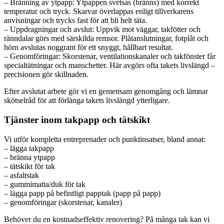
– Bränning av ytpapp: Ytpappen svetsas (bränns) med korrekt
temperatur och tryck. Skarvar överlappas enligt tillverkarens
anvisningar och trycks fast för att bli helt täta.
– Uppdragningar och avslut: Uppvik mot väggar, takfötter och
ränndalar görs med särskilda remsor. Plåtanslutningar, fotplåt och
hörn avslutas noggrant för ett snyggt, hållbart resultat.
– Genomföringar: Skorstenar, ventilationskanaler och takfönster får
specialtätningar och manschetter. Här avgörs ofta takets livslängd –
precisionen gör skillnaden.
Efter avslutat arbete gör vi en gemensam genomgång och lämnar
skötselråd för att förlänga takets livslängd ytterligare.
Tjänster inom takpapp och tätskikt
Vi utför kompletta entreprenader och punktinsatser, bland annat:
– lägga takpapp
– bränna ytpapp
– tätskikt för tak
– asfaltstak
– gummimatta/duk för tak
– lägga papp på befintligt papptak (papp på papp)
– genomföringar (skorstenar, kanaler)
Behöver du en kostnadseffektiv renovering? På många tak kan vi