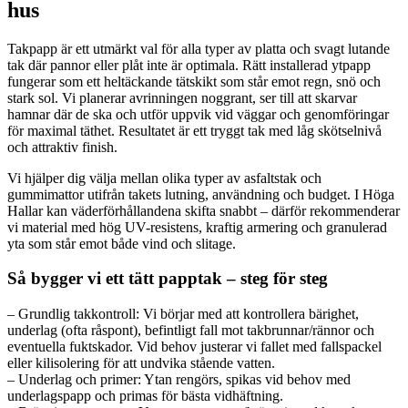
hus
Takpapp är ett utmärkt val för alla typer av platta och svagt lutande
tak där pannor eller plåt inte är optimala. Rätt installerad ytpapp
fungerar som ett heltäckande tätskikt som står emot regn, snö och
stark sol. Vi planerar avrinningen noggrant, ser till att skarvar
hamnar där de ska och utför uppvik vid väggar och genomföringar
för maximal täthet. Resultatet är ett tryggt tak med låg skötselnivå
och attraktiv finish.
Vi hjälper dig välja mellan olika typer av asfaltstak och
gummimattor utifrån takets lutning, användning och budget. I Höga
Hallar kan väderförhållandena skifta snabbt – därför rekommenderar
vi material med hög UV-resistens, kraftig armering och granulerad
yta som står emot både vind och slitage.
Så bygger vi ett tätt papptak – steg för steg
– Grundlig takkontroll: Vi börjar med att kontrollera bärighet,
underlag (ofta råspont), befintligt fall mot takbrunnar/rännor och
eventuella fuktskador. Vid behov justerar vi fallet med fallspackel
eller kilisolering för att undvika stående vatten.
– Underlag och primer: Ytan rengörs, spikas vid behov med
underlagspapp och primas för bästa vidhäftning.