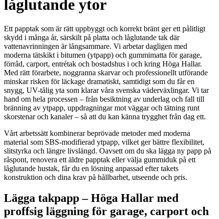
låglutande ytor
Ett papptak som är rätt uppbyggt och korrekt bränt ger ett pålitligt
skydd i många år, särskilt på platta och låglutande tak där
vattenavrinningen är långsammare. Vi arbetar dagligen med
moderna tätskikt i bitumen (ytpapp) och gummimatta för garage,
förråd, carport, entrétak och bostadshus i och kring Höga Hallar.
Med rätt förarbete, noggranna skarvar och professionellt utförande
minskar risken för läckage dramatiskt, samtidigt som du får en
snygg, UV-tålig yta som klarar våra svenska väderväxlingar. Vi tar
hand om hela processen – från besiktning av underlag och fall till
bränning av ytpapp, uppdragningar mot väggar och tätning runt
skorstenar och kanaler – så att du kan känna trygghet från dag ett.
Vårt arbetssätt kombinerar beprövade metoder med moderna
material som SBS-modifierad ytpapp, vilket ger bättre flexibilitet,
slitstyrka och längre livslängd. Oavsett om du ska lägga ny papp på
råspont, renovera ett äldre papptak eller välja gummiduk på ett
låglutande hustak, får du en lösning anpassad efter takets
konstruktion och dina krav på hållbarhet, utseende och pris.
Lägga takpapp – Höga Hallar med
proffsig läggning för garage, carport och