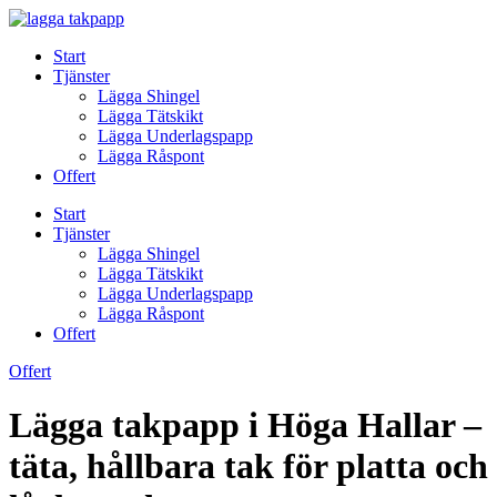
Skip
to
Start
content
Tjänster
Lägga Shingel
Lägga Tätskikt
Lägga Underlagspapp
Lägga Råspont
Offert
Start
Tjänster
Lägga Shingel
Lägga Tätskikt
Lägga Underlagspapp
Lägga Råspont
Offert
Offert
Lägga takpapp i Höga Hallar –
täta, hållbara tak för platta och