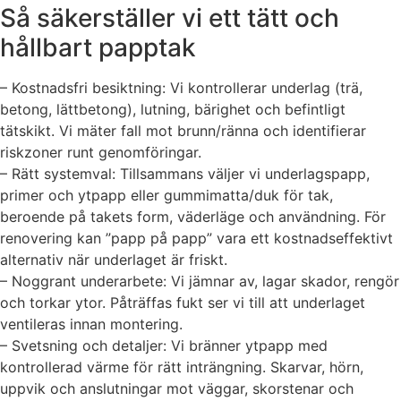
Så säkerställer vi ett tätt och
hållbart papptak
– Kostnadsfri besiktning: Vi kontrollerar underlag (trä,
betong, lättbetong), lutning, bärighet och befintligt
tätskikt. Vi mäter fall mot brunn/ränna och identifierar
riskzoner runt genomföringar.
– Rätt systemval: Tillsammans väljer vi underlagspapp,
primer och ytpapp eller gummimatta/duk för tak,
beroende på takets form, väderläge och användning. För
renovering kan ”papp på papp” vara ett kostnadseffektivt
alternativ när underlaget är friskt.
– Noggrant underarbete: Vi jämnar av, lagar skador, rengör
och torkar ytor. Påträffas fukt ser vi till att underlaget
ventileras innan montering.
– Svetsning och detaljer: Vi bränner ytpapp med
kontrollerad värme för rätt inträngning. Skarvar, hörn,
uppvik och anslutningar mot väggar, skorstenar och