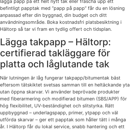
lägga papp på ett helt nytt tak eller fräscha upp ett
befintligt papptak med ”papp på papp” får du en lösning
anpassad efter din byggnad, din budget och ditt
användningsområde. Boka kostnadsfri platsbesiktning i
Hältorp så tar vi fram en tydlig offert och tidsplan.
Lägga takpapp – Hältorp:
certifierad takläggare för
platta och låglutande tak
När lutningen är låg fungerar takpapp/bitumentak bäst
eftersom tätskiktet svetsas samman till en heltäckande yta
utan öppna skarvar. Vi använder beprövade produkter
med fiberarmering och modifierad bitumen (SBS/APP) för
hög flexibilitet, UV-beständighet och slitstyrka. Rätt
uppbyggnad – underlagspapp, primer, ytpapp och väl
utförda skarvar – ger ett papptak som håller tätt i många
år. I Hältorp får du lokal service, snabb hantering och ett