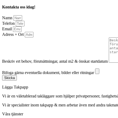
Kontakta oss idag!
Namn
Telefon
Email
Adress + Ort
Beskriv ert behov, förutsättningar, antal m2 & önskat startdatum
Bifoga gärna eventuella dokument, bilder eller ritningar
Bifoga gärna eventuella dokument, bilder eller ritningar
Skicka
Lägga Takpapp
Vi är en väletablerad takläggare som hjälper privatpersoner, fastighet
Vi är specialister inom takpapp & men arbetar även med andra takmate
Våra tjänster