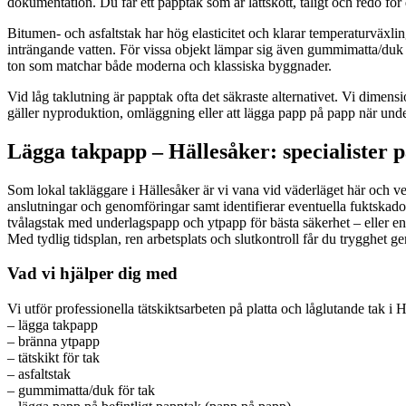
dokumentation. Du får ett papptak som är lättskött, tåligt och redo för 
Bitumen- och asfaltstak har hög elasticitet och klarar temperaturväxlin
inträngande vatten. För vissa objekt lämpar sig även gummimatta/duk (EP
ton som matchar både moderna och klassiska byggnader.
Vid låg taklutning är papptak ofta det säkraste alternativet. Vi dimensi
gäller nyproduktion, omläggning eller att lägga papp på papp när unde
Lägga takpapp – Hällesåker: specialister p
Som lokal takläggare i Hällesåker är vi vana vid väderläget här och vet 
anslutningar och genomföringar samt identifierar eventuella fuktskado
tvålagstak med underlagspapp och ytpapp för bästa säkerhet – eller en
Med tydlig tidsplan, ren arbetsplats och slutkontroll får du trygghet g
Vad vi hjälper dig med
Vi utför professionella tätskiktsarbeten på platta och låglutande tak i 
– lägga takpapp
– bränna ytpapp
– tätskikt för tak
– asfaltstak
– gummimatta/duk för tak