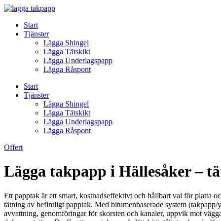
Skip
to
Start
content
Tjänster
Lägga Shingel
Lägga Tätskikt
Lägga Underlagspapp
Lägga Råspont
Start
Tjänster
Lägga Shingel
Lägga Tätskikt
Lägga Underlagspapp
Lägga Råspont
Offert
Lägga takpapp i Hällesåker – tät
Ett papptak är ett smart, kostnadseffektivt och hållbart val för platta o
tätning av befintligt papptak. Med bitumenbaserade system (takpapp/ytpap
avvattning, genomföringar för skorsten och kanaler, uppvik mot väggar