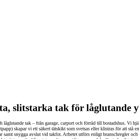
a, slitstarka tak för låglutande y
ch låglutande tak – från garage, carport och förråd till bostadshus. Vi hj
p) skapar vi ett säkert tätskikt som svetsas eller klistras för att stå e
 samt snygga avslut vid takfot. Arbetet utförs enligt branschregler och