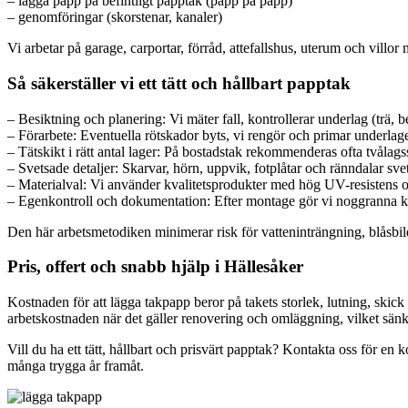
– lägga papp på befintligt papptak (papp på papp)
– genomföringar (skorstenar, kanaler)
Vi arbetar på garage, carportar, förråd, attefallshus, uterum och villo
Så säkerställer vi ett tätt och hållbart papptak
– Besiktning och planering: Vi mäter fall, kontrollerar underlag (trä, be
– Förarbete: Eventuella rötskador byts, vi rengör och primar underla
– Tätskikt i rätt antal lager: På bostadstak rekommenderas ofta tvål
– Svetsade detaljer: Skarvar, hörn, uppvik, fotplåtar och ränndalar sv
– Materialval: Vi använder kvalitetsprodukter med hög UV-resistens o
– Egenkontroll och dokumentation: Efter montage gör vi noggranna kon
Den här arbetsmetodiken minimerar risk för vatteninträngning, blåsbildn
Pris, offert och snabb hjälp i Hällesåker
Kostnaden för att lägga takpapp beror på takets storlek, lutning, skick 
arbetskostnaden när det gäller renovering och omläggning, vilket sänker
Vill du ha ett tätt, hållbart och prisvärt papptak? Kontakta oss för en k
många trygga år framåt.