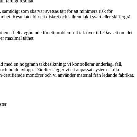
l färdigt resultat.
samtidigt som skarvar svetsas tätt för att minimera risk för
 Resultatet blir ett diskret och stilrent tak i svart eller skiffergrå
atten – helt avgörande för ett problemfritt tak över tid. Oavsett om det
er maximal täthet.
ltid med en noggrann takbesiktning: vi kontrollerar underlag, fall,
och bräddavlopp. Därefter lägger vi ett anpassat system – ofta
-certifierade montörer och vi använder material från ledande fabrikat.
ster: