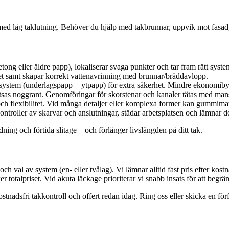
r med låg taklutning. Behöver du hjälp med takbrunnar, uppvik mot fasad,
tong eller äldre papp), lokaliserar svaga punkter och tar fram rätt system 
get samt skapar korrekt vattenavrinning med brunnar/bräddavlopp.
agssystem (underlagspapp + ytpapp) för extra säkerhet. Mindre ekonomib
etsas noggrant. Genomföringar för skorstenar och kanaler tätas med mans
ch flexibilitet. Vid många detaljer eller komplexa former kan gummimatt
troller av skarvar och anslutningar, städar arbetsplatsen och lämnar 
ing och förtida slitage – och förlänger livslängden på ditt tak.
och val av system (en- eller tvålag). Vi lämnar alltid fast pris efter ko
 totalpriset. Vid akuta läckage prioriterar vi snabb insats för att begrä
ostnadsfri takkontroll och offert redan idag. Ring oss eller skicka en förf