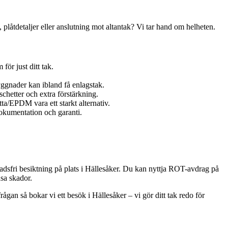
 plåtdetaljer eller anslutning mot altantak? Vi tar hand om helheten.
för just ditt tak.
yggnader kan ibland få enlagstak.
chetter och extra förstärkning.
a/EPDM vara ett starkt alternativ.
dokumentation och garanti.
stnadsfri besiktning på plats i Hällesåker. Du kan nyttja ROT-avdrag på
nsa skador.
rågan så bokar vi ett besök i Hällesåker – vi gör ditt tak redo för