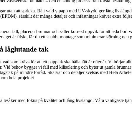
det västsvenska klimatet – och en smidig process från första besiktning til
gar utan att spricka. Rätt vald ytpapp med UV-skydd ger lång livslängd, 
DM), särskilt där många detaljer och infästningar kräver extra följsamhet.
onerar fall, placerar brunnar och sätter korrekt uppvik för att leda bort v
rlaget är friskt, får du ett snabbt montage som minimerar störning och g
å låglutande tak
vad som krävs för att ett papptak ska hålla tätt år efter år. Vi börjar al
r. Vid behov bygger vi fall med kilisolering och byter ut gamla brunnar 
lagstak på mindre förråd. Skarvar och detaljer svetsas med Heta Arbeten
enom hela projektet.
Hällesåker med fokus på kvalitet och lång livslängd. Våra vanligaste tjän