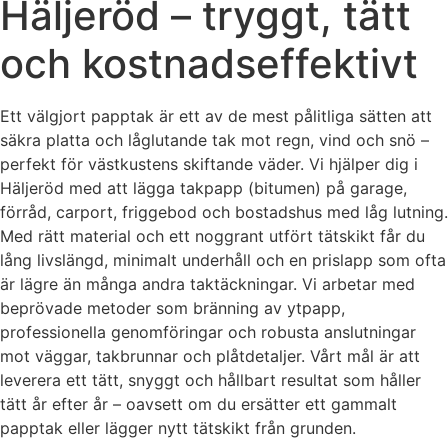
Häljeröd – tryggt, tätt
och kostnadseffektivt
Ett välgjort papptak är ett av de mest pålitliga sätten att
säkra platta och låglutande tak mot regn, vind och snö –
perfekt för västkustens skiftande väder. Vi hjälper dig i
Häljeröd med att lägga takpapp (bitumen) på garage,
förråd, carport, friggebod och bostadshus med låg lutning.
Med rätt material och ett noggrant utfört tätskikt får du
lång livslängd, minimalt underhåll och en prislapp som ofta
är lägre än många andra taktäckningar. Vi arbetar med
beprövade metoder som bränning av ytpapp,
professionella genomföringar och robusta anslutningar
mot väggar, takbrunnar och plåtdetaljer. Vårt mål är att
leverera ett tätt, snyggt och hållbart resultat som håller
tätt år efter år – oavsett om du ersätter ett gammalt
papptak eller lägger nytt tätskikt från grunden.