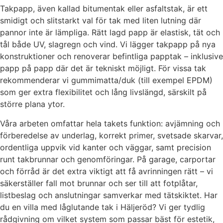
Takpapp, även kallad bitumentak eller asfaltstak, är ett
smidigt och slitstarkt val för tak med liten lutning där
pannor inte är lämpliga. Rätt lagd papp är elastisk, tät och
tål både UV, slagregn och vind. Vi lägger takpapp på nya
konstruktioner och renoverar befintliga papptak – inklusive
papp på papp där det är tekniskt möjligt. För vissa tak
rekommenderar vi gummimatta/duk (till exempel EPDM)
som ger extra flexibilitet och lång livslängd, särskilt på
större plana ytor.
Våra arbeten omfattar hela takets funktion: avjämning och
förberedelse av underlag, korrekt primer, svetsade skarvar,
ordentliga uppvik vid kanter och väggar, samt precision
runt takbrunnar och genomföringar. På garage, carportar
och förråd är det extra viktigt att få avrinningen rätt – vi
säkerställer fall mot brunnar och ser till att fotplåtar,
listbeslag och anslutningar samverkar med tätskiktet. Har
du en villa med låglutande tak i Häljeröd? Vi ger tydlig
rådgivning om vilket system som passar bäst för estetik,