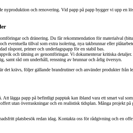
både nyproduktion och renovering. Vid papp på papp bygger vi upp en lösni
ler
enomföringar och dränering. Du får rekommendation för materialval (bi
ch eventuella tillval som extra isolering, nya takbrunnar eller plåtarbet
adad råspont, primer och underlagspapp för en stabil bas.
 uppvik och tätning av genomföringar. Vi dokumenterar kritiska detaljer.
g, samt råd om underhåll, rensning av brunnar och årlig översyn.
r det krävs, följer gällande brandrutiner och använder produkter från l
. Att lägga papp på befintligt papptak kan ibland vara ett smart val som s
ig offert utan överraskningar och en realistisk tidsplan. Många projekt på 
adsfritt platsbesök redan idag. Kontakta oss för rådgivning och en offert – 