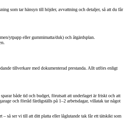
ng som tar hänsyn till höjder, avvattning och detaljer, så att du får
tumen/ytpapp eller gummimatta/duk) och åtgärdsplan.
en.
edande tillverkare med dokumenterad prestanda. Allt utförs enligt
parar både tid och budget, förutsatt att underlaget är friskt och att
garage och förråd färdigställs på 1–2 arbetsdagar, villatak tar något
så ser vi till att ditt platta eller låglutande tak får ett tätskikt som