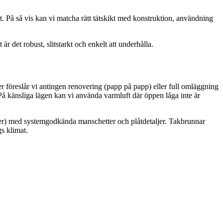
 På så vis kan vi matcha rätt tätskikt med konstruktion, användning
är det robust, slitstarkt och enkelt att underhålla.
ter föreslår vi antingen renovering (papp på papp) eller full omläggning
å känsliga lägen kan vi använda varmluft där öppen låga inte är
naler) med systemgodkända manschetter och plåtdetaljer. Takbrunnar
gs klimat.