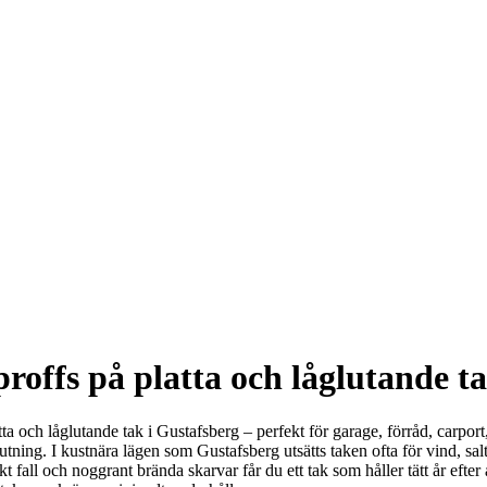
roffs på platta och låglutande t
 och låglutande tak i Gustafsberg – perfekt för garage, förråd, carport, a
utning. I kustnära lägen som Gustafsberg utsätts taken ofta för vind, salt 
all och noggrant brända skarvar får du ett tak som håller tätt år efter å