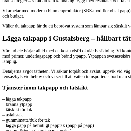
branschregler – så att du kan känna dig trygg med resultatet och få et
Vi arbetar med moderna bitumenprodukter (SBS-modifierad takpapp) oc
och budget.
Väljer du takpapp får du ett beprövat system som lämpar sig särskilt väl 
Lägga takpapp i Gustafsberg – hållbart tät
Vårt arbete börjar alltid med en kostnadsfri okulär besiktning. Vi kont
med primer, underlagspapp och bränd ytpapp. Ytpappen svetsas/skärs o
lämplig.
Detaljerna avgör tätheten. Vi säkrar fotplåt och avslut, uppvik vid v
rensas/byts vid behov och vi ser till att vatten transporteras bort utan st
Tjänster inom takpapp och tätskikt
– lägga takpapp
– bränna ytpapp
– tätskikt för tak
– asfaltstak
– gummimatta/duk för tak
– lägga papp på befintligt papptak (papp på papp)
– genomföringar (skorstenar, kanaler)