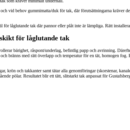
t tak som kräver minimalt underhåll.
h vid behov gummimatta/duk för tak, där förutsättningarna kräver det.
för låglutande tak där pannor eller plåt inte är lämpliga. Rätt installerat 
skikt för låglutande tak
rollerar bärighet, råspont/underlag, befintlig papp och avrinning. Däref
ch bränns med rätt överlapp och temperatur för en tät, homogen fog. P
äggar, krön och takkanter samt tätar alla genomföringar (skorstenar, ka
ående pölar. Resultatet blir ett tätt, slitstarkt tak anpassat för Gustafsber