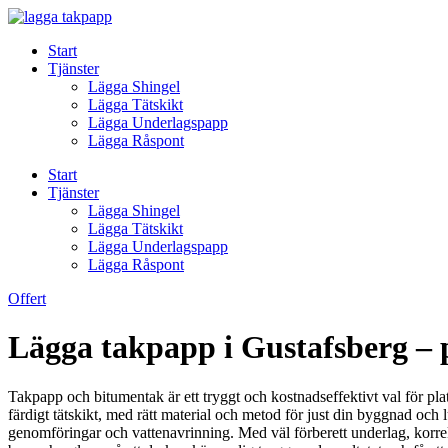
Skip
to
Start
content
Tjänster
Lägga Shingel
Lägga Tätskikt
Lägga Underlagspapp
Lägga Råspont
Start
Tjänster
Lägga Shingel
Lägga Tätskikt
Lägga Underlagspapp
Lägga Råspont
Offert
Lägga takpapp i Gustafsberg – p
Takpapp och bitumentak är ett tryggt och kostnadseffektivt val för platta
färdigt tätskikt, med rätt material och metod för just din byggnad och l
genomföringar och vattenavrinning. Med väl förberett underlag, korrekt f