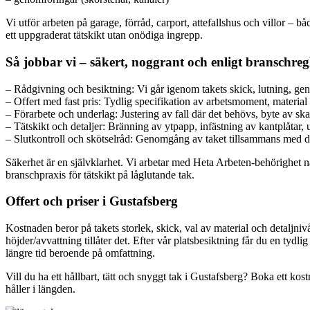
Vi utför arbeten på garage, förråd, carport, attefallshus och villor – 
ett uppgraderat tätskikt utan onödiga ingrepp.
Så jobbar vi – säkert, noggrant och enligt branschreg
– Rådgivning och besiktning: Vi går igenom takets skick, lutning, g
– Offert med fast pris: Tydlig specifikation av arbetsmoment, material o
– Förarbete och underlag: Justering av fall där det behövs, byte av sk
– Tätskikt och detaljer: Bränning av ytpapp, infästning av kantplåtar,
– Slutkontroll och skötselråd: Genomgång av taket tillsammans med di
Säkerhet är en självklarhet. Vi arbetar med Heta Arbeten-behörighet nä
branschpraxis för tätskikt på låglutande tak.
Offert och priser i Gustafsberg
Kostnaden beror på takets storlek, skick, val av material och detaljnivå
höjder/avvattning tillåter det. Efter vår platsbesiktning får du en tydl
längre tid beroende på omfattning.
Vill du ha ett hållbart, tätt och snyggt tak i Gustafsberg? Boka ett kostn
håller i längden.