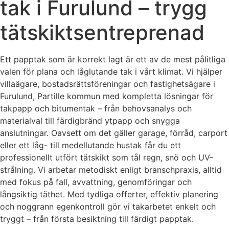
tak i Furulund – trygg
tätskiktsentreprenad
Ett papptak som är korrekt lagt är ett av de mest pålitliga
valen för plana och låglutande tak i vårt klimat. Vi hjälper
villaägare, bostadsrättsföreningar och fastighetsägare i
Furulund, Partille kommun med kompletta lösningar för
takpapp och bitumentak – från behovsanalys och
materialval till färdigbränd ytpapp och snygga
anslutningar. Oavsett om det gäller garage, förråd, carport
eller ett låg- till medellutande hustak får du ett
professionellt utfört tätskikt som tål regn, snö och UV-
strålning. Vi arbetar metodiskt enligt branschpraxis, alltid
med fokus på fall, avvattning, genomföringar och
långsiktig täthet. Med tydliga offerter, effektiv planering
och noggrann egenkontroll gör vi takarbetet enkelt och
tryggt – från första besiktning till färdigt papptak.