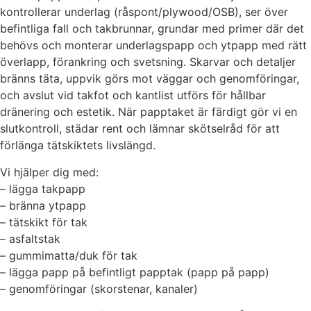
kontrollerar underlag (råspont/plywood/OSB), ser över
befintliga fall och takbrunnar, grundar med primer där det
behövs och monterar underlagspapp och ytpapp med rätt
överlapp, förankring och svetsning. Skarvar och detaljer
bränns täta, uppvik görs mot väggar och genomföringar,
och avslut vid takfot och kantlist utförs för hållbar
dränering och estetik. När papptaket är färdigt gör vi en
slutkontroll, städar rent och lämnar skötselråd för att
förlänga tätskiktets livslängd.
Vi hjälper dig med:
– lägga takpapp
– bränna ytpapp
– tätskikt för tak
– asfaltstak
– gummimatta/duk för tak
– lägga papp på befintligt papptak (papp på papp)
– genomföringar (skorstenar, kanaler)