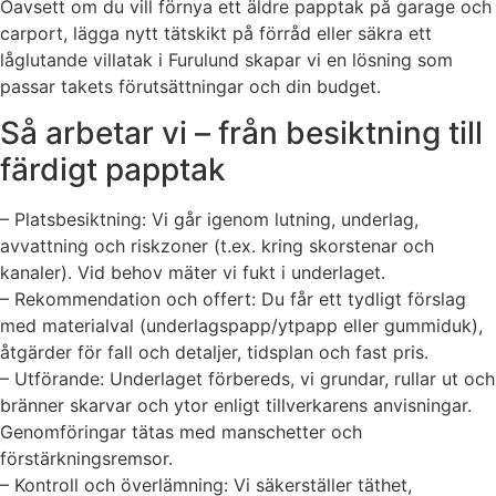
Oavsett om du vill förnya ett äldre papptak på garage och
carport, lägga nytt tätskikt på förråd eller säkra ett
låglutande villatak i Furulund skapar vi en lösning som
passar takets förutsättningar och din budget.
Så arbetar vi – från besiktning till
färdigt papptak
– Platsbesiktning: Vi går igenom lutning, underlag,
avvattning och riskzoner (t.ex. kring skorstenar och
kanaler). Vid behov mäter vi fukt i underlaget.
– Rekommendation och offert: Du får ett tydligt förslag
med materialval (underlagspapp/ytpapp eller gummiduk),
åtgärder för fall och detaljer, tidsplan och fast pris.
– Utförande: Underlaget förbereds, vi grundar, rullar ut och
bränner skarvar och ytor enligt tillverkarens anvisningar.
Genomföringar tätas med manschetter och
förstärkningsremsor.
– Kontroll och överlämning: Vi säkerställer täthet,