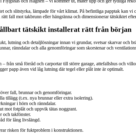
t i Flygsnäs och Hägnen – vi kommer ut, mäter upp och ger tydliga reko
h slitstyrka, lämpade för vårt klimat. På befintliga papptak kan vi oft
i rätt fall mot takbrunn eller hängränna och dimensionerar tätskiktet eft
bart tätskikt installerat rätt från början
 fukt, lutning och detaljlösningar innan vi grundar, svetsar skarvar och
nnar, ränndalar och alla genomföringar som skorstenar och ventilationska
 från små förråd och carportar till större garage, attefallshus och villor
gger papp även vid låg lutning där tegel eller plåt inte är optimalt.
 över fall, brunnar och genomföringar.
a tillägg (t.ex. nya brunnar eller extra isolering).
rkningar i hörn och ränndalar.
ut mot fotplåt och uppvik tätas noggrant.
r och takfönster.
d för lång livslängd.
merar risken för fuktproblem i konstruktionen.