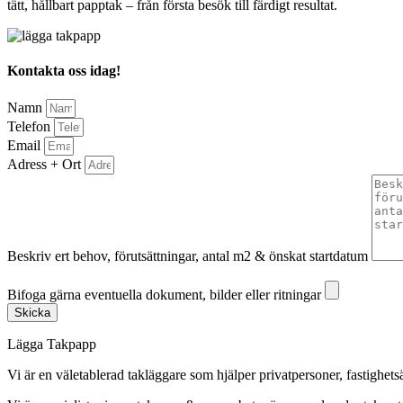
tätt, hållbart papptak – från första besök till färdigt resultat.
Kontakta oss idag!
Namn
Telefon
Email
Adress + Ort
Beskriv ert behov, förutsättningar, antal m2 & önskat startdatum
Bifoga gärna eventuella dokument, bilder eller ritningar
Bifoga gärna eventuella dokument, bilder eller ritningar
Skicka
Lägga Takpapp
Vi är en väletablerad takläggare som hjälper privatpersoner, fastighet