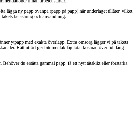
mmendationer innan arbetet startar.
a lägga ny papp ovanpå (papp på papp) när underlaget tillåter, vilket
er takets belastning och användning.
 bränner ytpapp med exakta överlapp. Extra omsorg lägger vi på takets
naler. Rätt utfört ger bitumentak låg total kostnad över tid: lång
. Behöver du ersätta gammal papp, få ett nytt tätskikt eller förstärka