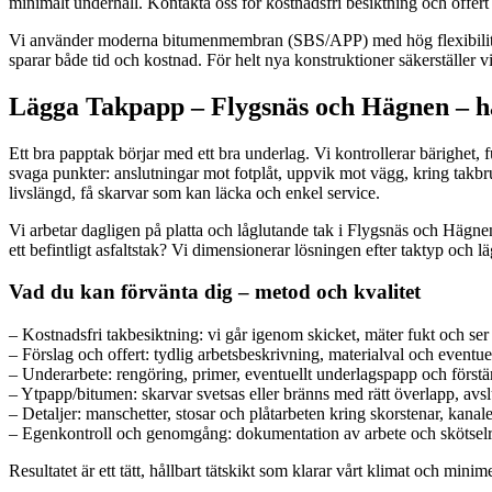
minimalt underhåll. Kontakta oss för kostnadsfri besiktning och offer
Vi använder moderna bitumenmembran (SBS/APP) med hög flexibilitet oc
sparar både tid och kostnad. För helt nya konstruktioner säkerställer v
Lägga Takpapp – Flygsnäs och Hägnen – håll
Ett bra papptak börjar med ett bra underlag. Vi kontrollerar bärighet,
svaga punkter: anslutningar mot fotplåt, uppvik mot vägg, kring takbru
livslängd, få skarvar som kan läcka och enkel service.
Vi arbetar dagligen på platta och låglutande tak i Flygsnäs och Hägnen –
ett befintligt asfaltstak? Vi dimensionerar lösningen efter taktyp och lä
Vad du kan förvänta dig – metod och kvalitet
– Kostnadsfri takbesiktning: vi går igenom skicket, mäter fukt och ser
– Förslag och offert: tydlig arbetsbeskrivning, materialval och eventuell
– Underarbete: rengöring, primer, eventuellt underlagspapp och förstä
– Ytpapp/bitumen: skarvar svetsas eller bränns med rätt överlapp, avsl
– Detaljer: manschetter, stosar och plåtarbeten kring skorstenar, kanale
– Egenkontroll och genomgång: dokumentation av arbete och skötselrå
Resultatet är ett tätt, hållbart tätskikt som klarar vårt klimat och mini