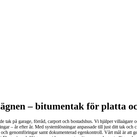
ägnen – bitumentak för platta oc
tande tak på garage, förråd, carport och bostadshus. Vi hjälper villaäga
ar – år efter år. Med systemlösningar anpassade till just ditt tak och ce
 och genomföringar samt dokumenterad egenkontroll. Vårt mål är att ge di