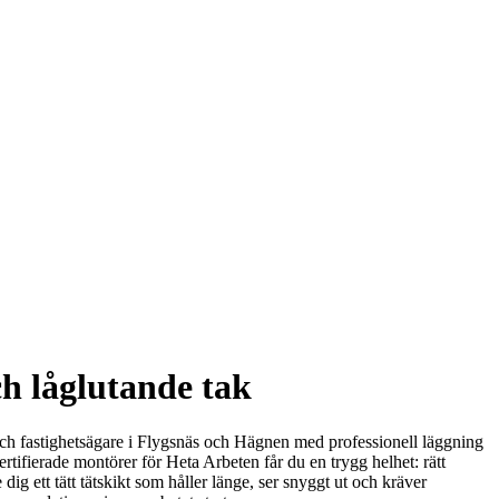
h låglutande tak
re och fastighetsägare i Flygsnäs och Hägnen med professionell läggning
rtifierade montörer för Heta Arbeten får du en trygg helhet: rätt
g ett tätt tätskikt som håller länge, ser snyggt ut och kräver