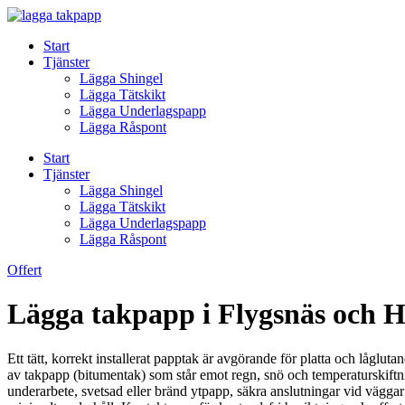
Skip
to
Start
content
Tjänster
Lägga Shingel
Lägga Tätskikt
Lägga Underlagspapp
Lägga Råspont
Start
Tjänster
Lägga Shingel
Lägga Tätskikt
Lägga Underlagspapp
Lägga Råspont
Offert
Lägga takpapp i Flygsnäs och H
Ett tätt, korrekt installerat papptak är avgörande för platta och låglu
av takpapp (bitumentak) som står emot regn, snö och temperaturskiftning
underarbete, svetsad eller bränd ytpapp, säkra anslutningar vid väggar