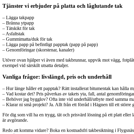
Tjänster vi erbjuder på platta och låglutande tak
– Lägga takpapp
– Bränna ytpapp
– Tätskikt för tak
– Asfaltstak
– Gummimatta/duk för tak
– Lägga papp på befintligt papptak (papp på papp)
– Genomföringar (skorstenar, kanaler)
Utöver ovan hjälper vi även med takbrunnar, uppvik mot vägg, fotplåt,
exempel vid särskilt utsatta detaljer.
Vanliga frågor: livslängd, pris och underhåll
– Hur länge håller ett papptak? Rätt installerat bitumentak kan håll
– Vad kostar det? Pris påverkas av takets yta, fall, antal genomföringa
– Behöver jag bygglov? Ofta inte vid underhåll/utbyte med samma mate
– Klarar ni små projekt? Ja. Allt från ett förråd i Hägnen till ett större
För dig som vill ha en trygg, tät och prisvärd lösning på ett platt eller 
är avgörande.
Redo att komma vidare? Boka en kostnadsfri takbesiktning i Flygsnäs el