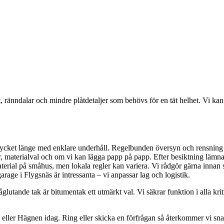
 ränndalar och mindre plåtdetaljer som behövs för en tät helhet. Vi ka
a mycket länge med enklare underhåll. Regelbunden översyn och rensning
r, materialval och om vi kan lägga papp på papp. Efter besiktning lämnar 
rial på småhus, men lokala regler kan variera. Vi rådgör gärna innan s
 garage i Flygsnäs är intressanta – vi anpassar lag och logistik.
låglutande tak är bitumentak ett utmärkt val. Vi säkrar funktion i alla kri
ler Hägnen idag. Ring eller skicka en förfrågan så återkommer vi snabbt 