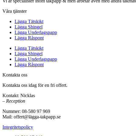
Vi är specialister inom takpapp & men arbetar även med andra takmate
Våra tjänster
Lägga Tätskikt
Lägga Shingel
Lägga Underlagspapp
Lägga Råspont
Lägga Tätskikt
Lägga Shingel
Lägga Underlagspapp
Lägga Råspont
Kontakta oss
Kontakta oss idag för en fri offert.
Kontakt: Nicklas
– Reception
Nummer: 08-580 97 969
Mail: offert@lägga-takpapp.se
Integritetspolicy