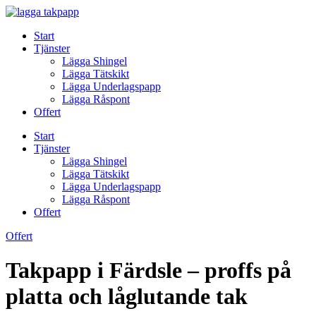
Skip
to
Start
content
Tjänster
Lägga Shingel
Lägga Tätskikt
Lägga Underlagspapp
Lägga Råspont
Offert
Start
Tjänster
Lägga Shingel
Lägga Tätskikt
Lägga Underlagspapp
Lägga Råspont
Offert
Offert
Takpapp i Färdsle – proffs på
platta och låglutande tak