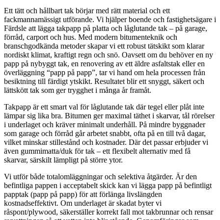
Ett tätt och hållbart tak börjar med rätt material och ett
fackmannamässigt utförande. Vi hjälper boende och fastighetsägare i
Färdsle att lägga takpapp på platta och låglutande tak – på garage,
förråd, carport och hus. Med modern bitumenteknik och
branschgodkända metoder skapar vi ett robust tätskikt som klarar
nordiskt klimat, kraftigt regn och snö. Oavsett om du behöver en ny
papp på nybyggt tak, en renovering av ett äldre asfaltstak eller en
överläggning “papp på papp”, tar vi hand om hela processen från
besiktning till färdigt ytskikt. Resultatet blir ett snyggt, säkert och
lättskött tak som ger trygghet i många år framåt.
Takpapp är ett smart val för låglutande tak där tegel eller plåt inte
lämpar sig lika bra. Bitumen ger maximal täthet i skarvar, tål rörelser
i underlaget och kräver minimalt underhåll. På mindre byggnader
som garage och förråd går arbetet snabbt, ofta på en till två dagar,
vilket minskar stillestånd och kostnader. Där det passar erbjuder vi
även gummimatta/duk för tak – ett flexibelt alternativ med få
skarvar, särskilt lämpligt på större ytor.
Vi utför både totalomläggningar och selektiva åtgärder. Är den
befintliga pappen i acceptabelt skick kan vi lägga papp på befintligt
papptak (papp på papp) för att förlänga livslängden
kostnadseffektivt. Om underlaget är skadat byter vi
råspont/plywood, säkerställer korrekt fall mot takbrunnar och rensar