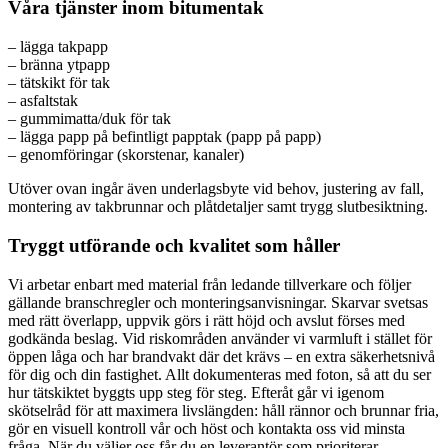
Våra tjänster inom bitumentak
– lägga takpapp
– bränna ytpapp
– tätskikt för tak
– asfaltstak
– gummimatta/duk för tak
– lägga papp på befintligt papptak (papp på papp)
– genomföringar (skorstenar, kanaler)
Utöver ovan ingår även underlagsbyte vid behov, justering av fall,
montering av takbrunnar och plåtdetaljer samt trygg slutbesiktning.
Tryggt utförande och kvalitet som håller
Vi arbetar enbart med material från ledande tillverkare och följer
gällande branschregler och monteringsanvisningar. Skarvar svetsas
med rätt överlapp, uppvik görs i rätt höjd och avslut förses med
godkända beslag. Vid riskområden använder vi varmluft i stället för
öppen låga och har brandvakt där det krävs – en extra säkerhetsnivå
för dig och din fastighet. Allt dokumenteras med foton, så att du ser
hur tätskiktet byggts upp steg för steg. Efteråt går vi igenom
skötselråd för att maximera livslängden: håll rännor och brunnar fria,
gör en visuell kontroll vår och höst och kontakta oss vid minsta
fråga. När du väljer oss får du en leverantör som prioriterar