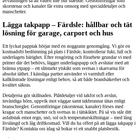
avvattningen så att vatten inte blir stående. Genomföringar som
skorstenar och kanaler får extra omsorg med specialdetaljer och
manschetter.
Lägga takpapp – Färdsle: hållbar och tät
lösning för garage, carport och hus
Ett lyckat papptak börjar med en noggrann genomgång. Vi gör en
kostnadsfri bedömning på plats i Färdsle, kontrollerar fukt, fall och
underlagets bärighet. Efter rengöring och förarbete grundar vi med
primer där det behövs, lägger underlagspapp och avslutar med att
bränna ytpapp – ett slitstarkt ytskikt som svetsas i skarvarna för
absolut täthet. I känsliga partier använder vi varmluft eller
kallklistrade lösningar enligt behov, så att både brandsäkerhet och
kvalitet säkras.
Detaljerna gör skillnaden. Plåtdetaljer vid takfot och avslut,
invändiga hörn, uppvik mot väggar samt takbrunnar tätas enligt
branschregler. Genomföringar (skorstenar, kanaler) förses med
kragar och manschetter och svetsas in i tätskiktet. På så vis står ditt
asfaltstak emot regn, snö, sol och temperaturskiftningar – med lång
livslängd och låg driftkostnad. Vill du ha offert på att lägga takpapp i
Färdsle? Kontakta oss idag så bokar vi ett snabbt platsbesök.