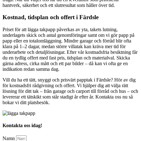
hantverk, säkerhet och ett slutresultat som håller över tid.
Kostnad, tidsplan och offert i Färdsle
Priset för att lägga takpapp påverkas av yta, takets lutning,
underlagets skick och antal genomföringar samt om vi gör papp på
papp eller en totalomläggning. Mindre garage och förråd blir ofta
klara på 1–2 dagar, medan större villatak kan kräva mer tid för
underarbete och detaljlösningar. Efter vår kostnadsfria besiktning får
du en tydlig offert med fast pris, tidsplan och materialval. Skicka
gärna adress, cirka mått och ett par bilder – då kan vi ofta ge en
indikation redan samma dag.
Vill du ha ett tätt, snyggt och prisvärt papptak i Färdsle? Hör av dig
för kostnadsfri rådgivning och offert. Vi hjälper dig att välja rätt
lösning för ditt tak – från garage och carport till förråd och hus – och
levererar ett tätskikt som står stadigt år efter år. Kontakta oss nu så
bokar vi ditt platsbesök.
Kontakta oss idag!
Namn