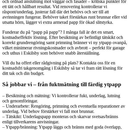
och ordnad anslutning mot väggar och fasader – kritiska punkter för
ett tätt och hållbart resultat. Vid renovering kontrollerar vi
råspont/underlag, justerar fall där det behövs och ser till att
avrinningen fungerar. Behöver taket förstärkas runt brunnar eller vid
utsatta hörn, lägger vi extra armerad papp för ökad slitstyrka.
Funderar du på “papp på papp”? I många fall är det en smart,
kostnadseffektiv lösning. Efter besiktning av befintligt tätskikt och
korrekt grundrengöring samt primning bränner vi ny ytpapp ovanpå,
vilket minimerar rivningskostnader och avbrott – perfekt för garage
och uthus i Eskilsby som behöver snabb återställning.
Vill du ha offert eller rådgivning på plats? Kontakta oss för en
kostnadsfri takgenomgång i Eskilsby så tar vi fram rätt lösning för
ditt tak och din budget.
Så jobbar vi – från fuktmätning till färdig ytpapp
– Besiktning och mätning: Vi kontrollerar fukt, underlag, lutning
och genomföringar.
– Underarbete: Rengöring, primning och eventuella reparationer av
underlag. Vid behov förstärker vi fall mot brunnar.
– Tätskikt: Underlagspapp monteras och skarvar svetsas/bränns
enligt tillverkarens anvisningar.
– Ytpapp/bränning: Ytpapp läggs och bränns med goda överlapp,