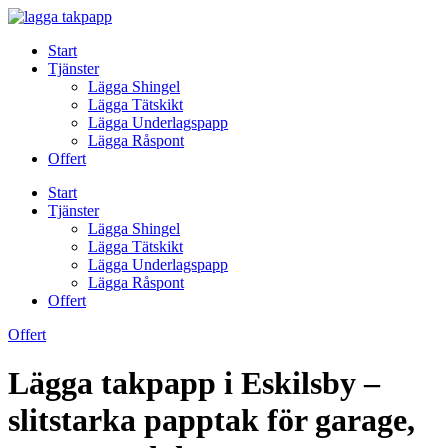
Skip
to
Start
content
Tjänster
Lägga Shingel
Lägga Tätskikt
Lägga Underlagspapp
Lägga Råspont
Offert
Start
Tjänster
Lägga Shingel
Lägga Tätskikt
Lägga Underlagspapp
Lägga Råspont
Offert
Offert
Lägga takpapp i Eskilsby –
slitstarka papptak för garage,