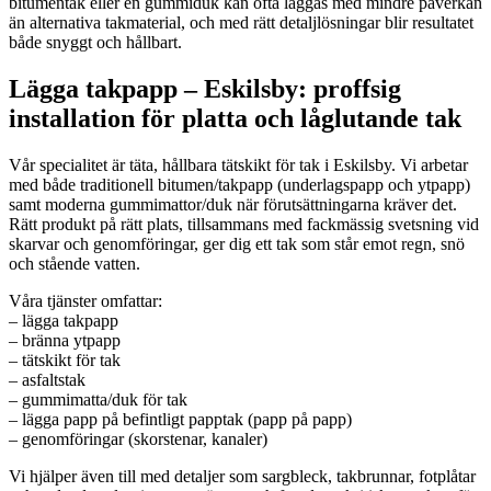
bitumentak eller en gummiduk kan ofta läggas med mindre påverkan
än alternativa takmaterial, och med rätt detaljlösningar blir resultatet
både snyggt och hållbart.
Lägga takpapp – Eskilsby: proffsig
installation för platta och låglutande tak
Vår specialitet är täta, hållbara tätskikt för tak i Eskilsby. Vi arbetar
med både traditionell bitumen/takpapp (underlagspapp och ytpapp)
samt moderna gummimattor/duk när förutsättningarna kräver det.
Rätt produkt på rätt plats, tillsammans med fackmässig svetsning vid
skarvar och genomföringar, ger dig ett tak som står emot regn, snö
och stående vatten.
Våra tjänster omfattar:
– lägga takpapp
– bränna ytpapp
– tätskikt för tak
– asfaltstak
– gummimatta/duk för tak
– lägga papp på befintligt papptak (papp på papp)
– genomföringar (skorstenar, kanaler)
Vi hjälper även till med detaljer som sargbleck, takbrunnar, fotplåtar