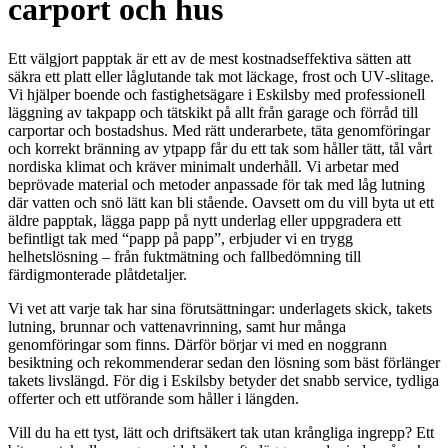
carport och hus
Ett välgjort papptak är ett av de mest kostnadseffektiva sätten att
säkra ett platt eller låglutande tak mot läckage, frost och UV‑slitage.
Vi hjälper boende och fastighetsägare i Eskilsby med professionell
läggning av takpapp och tätskikt på allt från garage och förråd till
carportar och bostadshus. Med rätt underarbete, täta genomföringar
och korrekt bränning av ytpapp får du ett tak som håller tätt, tål vårt
nordiska klimat och kräver minimalt underhåll. Vi arbetar med
beprövade material och metoder anpassade för tak med låg lutning
där vatten och snö lätt kan bli stående. Oavsett om du vill byta ut ett
äldre papptak, lägga papp på nytt underlag eller uppgradera ett
befintligt tak med “papp på papp”, erbjuder vi en trygg
helhetslösning – från fuktmätning och fallbedömning till
färdigmonterade plåtdetaljer.
Vi vet att varje tak har sina förutsättningar: underlagets skick, takets
lutning, brunnar och vattenavrinning, samt hur många
genomföringar som finns. Därför börjar vi med en noggrann
besiktning och rekommenderar sedan den lösning som bäst förlänger
takets livslängd. För dig i Eskilsby betyder det snabb service, tydliga
offerter och ett utförande som håller i längden.
Vill du ha ett tyst, lätt och driftsäkert tak utan krångliga ingrepp? Ett