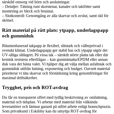
särskild omsorg vid hörn och anslutningar.
– Detaljer: Tätning runt skorstenar, kanaler och takfötter samt
montering av bleck och brunnar.
– Slutkontroll: Genomgång av alla skarvar och avslut, samt råd för
skötsel.
Rätt material på rätt plats: ytpapp, underlagspapp
och gummiduk
Bitumenbaserad takpapp är flexibel, slitstark och välbeprövad i
svenskt klimat. Underlagspapp ger stabil bas och ytpapp utgör det
UV‑tåliga slitlagret. På vissa tak – särskilt större platta tak eller där
kemisk resistens efterfrågas – kan gummimatta/EPDM eller annan
duk vara det bästa valet. Vi hjälper dig att välja mellan asfaltstak och
gummiduk utifrån lutning, exponering och budget. Oavsett material
prioriterar vi täta skarvar och förstärkning kring genomföringar för
maximal driftsäkerhet.
Trygghet, pris och ROT-avdrag
Du får en transparent offert med tydlig beskrivning av omfattning,
material och tidsplan. Vi arbetar med material från välkända
leverantörer och lämnar garanti på utfört arbete enligt branschpraxis.
Som privatkund i Eskilsby kan du utnyttja ROT‑avdrag för