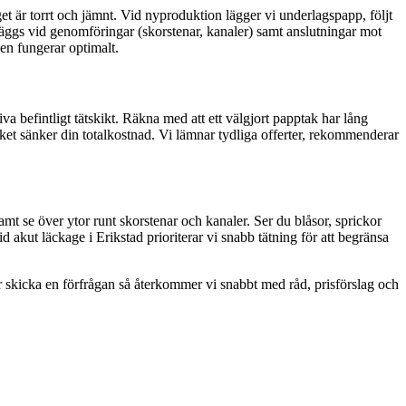
get är torrt och jämnt. Vid nyproduktion lägger vi underlagspapp, följt
läggs vid genomföringar (skorstenar, kanaler) samt anslutningar mot
gen fungerar optimalt.
a befintligt tätskikt. Räkna med att ett välgjort papptak har lång
ket sänker din totalkostnad. Vi lämnar tydliga offerter, rekommenderar
amt se över ytor runt skorstenar och kanaler. Ser du blåsor, sprickor
 akut läckage i Erikstad prioriterar vi snabb tätning för att begränsa
ler skicka en förfrågan så återkommer vi snabbt med råd, prisförslag och