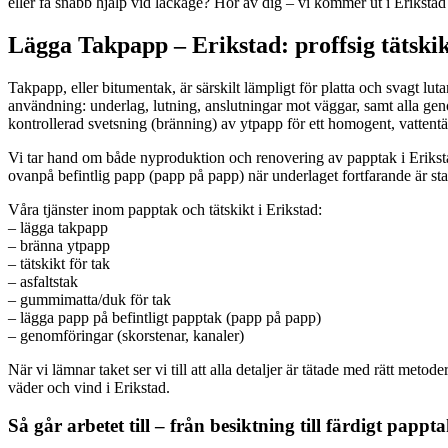
eller få snabb hjälp vid läckage? Hör av dig – vi kommer ut i Erikstad 
Lägga Takpapp – Erikstad: proffsig tätskikt
Takpapp, eller bitumentak, är särskilt lämpligt för platta och svagt lut
användning: underlag, lutning, anslutningar mot väggar, samt alla ge
kontrollerad svetsning (bränning) av ytpapp för ett homogent, vattentät
Vi tar hand om både nyproduktion och renovering av papptak i Erikstad
ovanpå befintlig papp (papp på papp) när underlaget fortfarande är stabi
Våra tjänster inom papptak och tätskikt i Erikstad:
– lägga takpapp
– bränna ytpapp
– tätskikt för tak
– asfaltstak
– gummimatta/duk för tak
– lägga papp på befintligt papptak (papp på papp)
– genomföringar (skorstenar, kanaler)
När vi lämnar taket ser vi till att alla detaljer är tätade med rätt meto
väder och vind i Erikstad.
Så går arbetet till – från besiktning till färdigt pappt