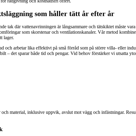
för rådgivning och kostnadsfri offert.
släggning som håller tätt år efter år
ande tak där vattenavrinningen är långsammare och tätskiktet måste vara h
nomföringar som skorstenar och ventilationskanaler. Vår metod kombiner
t lager.
 och arbetar lika effektivt på små förråd som på större villa- eller ind
lt – det sparar både tid och pengar. Vid behov förstärker vi utsatta ytor
der och material, inklusive uppvik, avslut mot vägg och infästningar. Resul
ak