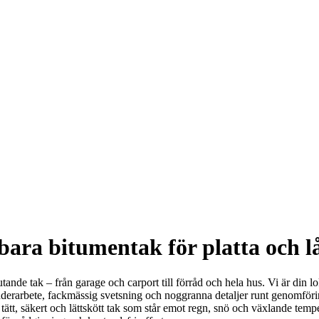
bara bitumentak för platta och l
glutande tak – från garage och carport till förråd och hela hus. Vi är din
nderarbete, fackmässig svetsning och noggranna detaljer runt genomföri
ett tätt, säkert och lättskött tak som står emot regn, snö och växlande te