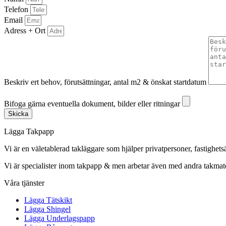
Telefon
Email
Adress + Ort
Beskriv ert behov, förutsättningar, antal m2 & önskat startdatum
Bifoga gärna eventuella dokument, bilder eller ritningar
Bifoga gärna eventuella dokument, bilder eller ritningar
Skicka
Lägga Takpapp
Vi är en väletablerad takläggare som hjälper privatpersoner, fastighet
Vi är specialister inom takpapp & men arbetar även med andra takmate
Våra tjänster
Lägga Tätskikt
Lägga Shingel
Lägga Underlagspapp