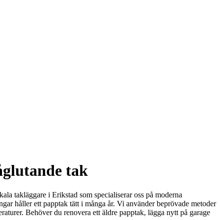
åglutande tak
 lokala takläggare i Erikstad som specialiserar oss på moderna
ngar håller ett papptak tätt i många år. Vi använder beprövade metoder
mperaturer. Behöver du renovera ett äldre papptak, lägga nytt på garage