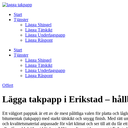
Skip
to
Start
content
Tjänster
Lägga Shingel
Lägga Tätskikt
Lägga Underlagspapp
Lägga Råspont
Start
Tjänster
Lägga Shingel
Lägga Tätskikt
Lägga Underlagspapp
Lägga Råspont
Offert
Lägga takpapp i Erikstad – håll
Ett välgjort papptak är ett av de mest pålitliga valen för platta och lå
bitumentak (takpapp) med starkt tätskikt och snygg finish. Med rätt u
och kvalitetsmaterial anpassade för vårt klimat och ser till att du får 