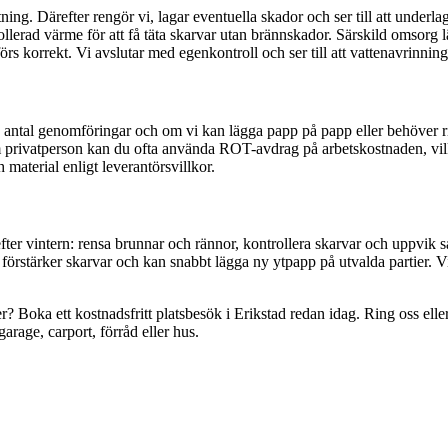
ing. Därefter rengör vi, lagar eventuella skador och ser till att underla
ollerad värme för att få täta skarvar utan brännskador. Särskild omsorg 
örs korrekt. Vi avslutar med egenkontroll och ser till att vattenavrinnin
, antal genomföringar och om vi kan lägga papp på papp eller behöver riv
om privatperson kan du ofta använda ROT-avdrag på arbetskostnaden, vil
h material enligt leverantörsvillkor.
fter vintern: rensa brunnar och rännor, kontrollera skarvar och uppvik s
förstärker skarvar och kan snabbt lägga ny ytpapp på utvalda partier. Vid
er? Boka ett kostnadsfritt platsbesök i Erikstad redan idag. Ring oss el
garage, carport, förråd eller hus.