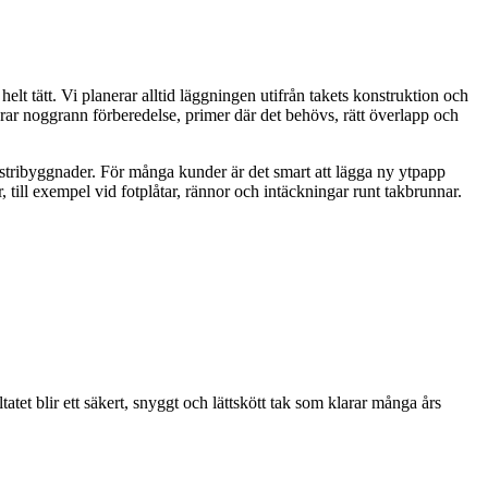
elt tätt. Vi planerar alltid läggningen utifrån takets konstruktion och
ar noggrann förberedelse, primer där det behövs, rätt överlapp och
ustribyggnader. För många kunder är det smart att lägga ny ytpapp
, till exempel vid fotplåtar, rännor och intäckningar runt takbrunnar.
tatet blir ett säkert, snyggt och lättskött tak som klarar många års