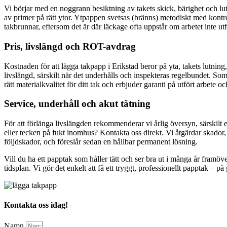
Vi börjar med en noggrann besiktning av takets skick, bärighet och lutn
av primer på rätt ytor. Ytpappen svetsas (bränns) metodiskt med kontr
takbrunnar, eftersom det är där läckage ofta uppstår om arbetet inte utf
Pris, livslängd och ROT-avdrag
Kostnaden för att lägga takpapp i Erikstad beror på yta, takets lutning
livslängd, särskilt när det underhålls och inspekteras regelbundet. S
rätt materialkvalitet för ditt tak och erbjuder garanti på utfört arbete oc
Service, underhåll och akut tätning
För att förlänga livslängden rekommenderar vi årlig översyn, särskilt e
eller tecken på fukt inomhus? Kontakta oss direkt. Vi åtgärdar skador, 
följdskador, och föreslår sedan en hållbar permanent lösning.
Vill du ha ett papptak som håller tätt och ser bra ut i många år framöv
tidsplan. Vi gör det enkelt att få ett tryggt, professionellt papptak – på 
Kontakta oss idag!
Namn