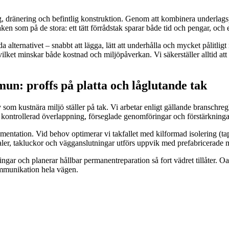
ning, dränering och befintlig konstruktion. Genom att kombinera underlag
taken som på de stora: ett tätt förrådstak sparar både tid och pengar, och e
alternativet – snabbt att lägga, lätt att underhålla och mycket pålitligt 
ilket minskar både kostnad och miljöpåverkan. Vi säkerställer alltid att
n: proffs på platta och låglutande tak
om kustnära miljö ställer på tak. Vi arbetar enligt gällande branschreg
g, kontrollerad överlappning, förseglade genomföringar och förstärkninga
kumentation. Vid behov optimerar vi takfallet med kilformad isolering (ta
naler, takluckor och vägganslutningar utförs uppvik med prefabricerade m
gar och planerar hållbar permanentreparation så fort vädret tillåter. Oav
kommunikation hela vägen.