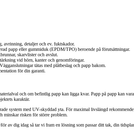
, avrinning, detaljer och ev. fuktskador.
rad papp eller gummiduk (EPDM/TPO) beroende på förutsättningar.
runnar, skarvlister och avslut.
rstärkning vid hörn, kanter och genomföringar.
. Vägganslutningar tätas med plåtbeslag och papp bakom.
ntation för din garanti.
 materialval och om befintlig papp kan ligga kvar. Papp på papp kan vara 
jektets karaktär.
ierade system med UV-skyddad yta. För maximal livslängd rekommenderar 
h minskar risken för större problem.
ör av dig idag så tar vi fram en lösning som passar ditt tak, din tidsplan