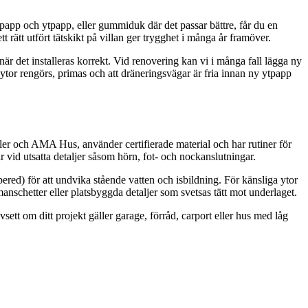
spapp och ytpapp, eller gummiduk där det passar bättre, får du en
tt rätt utfört tätskikt på villan ger trygghet i många år framöver.
när det installeras korrekt. Vid renovering kan vi i många fall lägga ny
 ytor rengörs, primas och att dräneringsvägar är fria innan ny ytpapp
ler och AMA Hus, använder certifierade material och har rutiner för
r vid utsatta detaljer såsom hörn, fot- och nockanslutningar.
pered) för att undvika stående vatten och isbildning. För känsliga ytor
anschetter eller platsbyggda detaljer som svetsas tätt mot underlaget.
sett om ditt projekt gäller garage, förråd, carport eller hus med låg