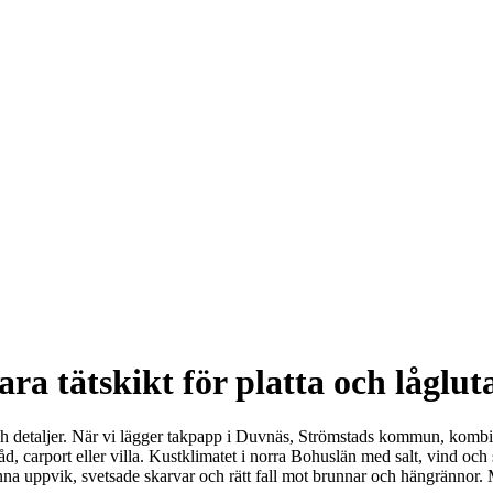
ra tätskikt för platta och låglut
nde och detaljer. När vi lägger takpapp i Duvnäs, Strömstads kommun, ko
örråd, carport eller villa. Kustklimatet i norra Bohuslän med salt, vind 
 uppvik, svetsade skarvar och rätt fall mot brunnar och hängrännor. Mål