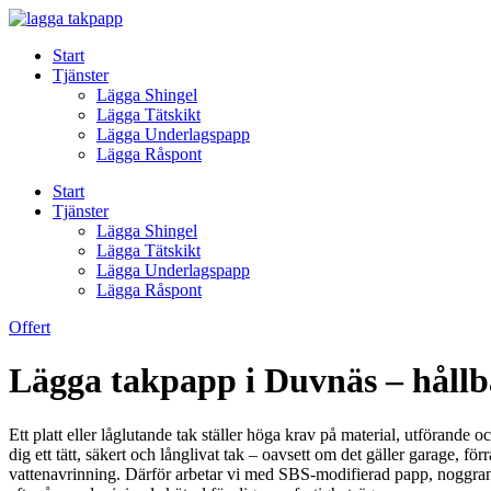
Skip
to
Start
content
Tjänster
Lägga Shingel
Lägga Tätskikt
Lägga Underlagspapp
Lägga Råspont
Start
Tjänster
Lägga Shingel
Lägga Tätskikt
Lägga Underlagspapp
Lägga Råspont
Offert
Lägga takpapp i Duvnäs – hållba
Ett platt eller låglutande tak ställer höga krav på material, utföra
dig ett tätt, säkert och långlivat tak – oavsett om det gäller garage, f
vattenavrinning. Därför arbetar vi med SBS-modifierad papp, noggranna