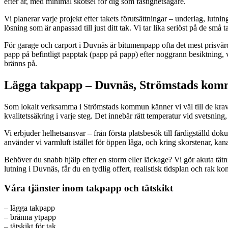
efter år, med minimal skötsel för dig som fastighetsägare.
Vi planerar varje projekt efter takets förutsättningar – underlag, lut
lösning som är anpassad till just ditt tak. Vi tar lika seriöst på de små 
För garage och carport i Duvnäs är bitumenpapp ofta det mest prisvärda 
papp på befintligt papptak (papp på papp) efter noggrann besiktning, v
bränns på.
Lägga takpapp – Duvnäs, Strömstads kommu
Som lokalt verksamma i Strömstads kommun känner vi väl till de krav s
kvalitetssäkring i varje steg. Det innebär rätt temperatur vid svetsnin
Vi erbjuder helhetsansvar – från första platsbesök till färdigställd do
använder vi varmluft istället för öppen låga, och kring skorstenar, ka
Behöver du snabb hjälp efter en storm eller läckage? Vi gör akuta tätnin
lutning i Duvnäs, får du en tydlig offert, realistisk tidsplan och rak 
Våra tjänster inom takpapp och tätskikt
– lägga takpapp
– bränna ytpapp
– tätskikt för tak