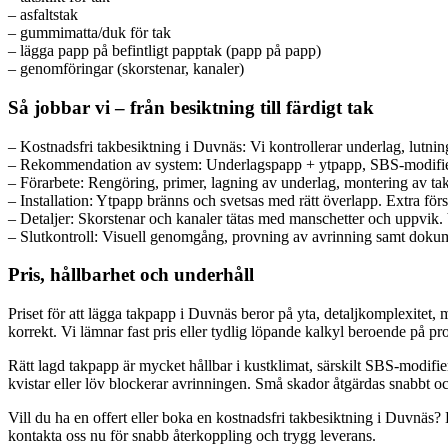
– asfaltstak
– gummimatta/duk för tak
– lägga papp på befintligt papptak (papp på papp)
– genomföringar (skorstenar, kanaler)
Så jobbar vi – från besiktning till färdigt tak
– Kostnadsfri takbesiktning i Duvnäs: Vi kontrollerar underlag, lutning
– Rekommendation av system: Underlagspapp + ytpapp, SBS-modifie
– Förarbete: Rengöring, primer, lagning av underlag, montering av takb
– Installation: Ytpapp bränns och svetsas med rätt överlapp. Extra fö
– Detaljer: Skorstenar och kanaler tätas med manschetter och uppvik
– Slutkontroll: Visuell genomgång, provning av avrinning samt dokume
Pris, hållbarhet och underhåll
Priset för att lägga takpapp i Duvnäs beror på yta, detaljkomplexitet,
korrekt. Vi lämnar fast pris eller tydlig löpande kalkyl beroende på pro
Rätt lagd takpapp är mycket hållbar i kustklimat, särskilt SBS-modif
kvistar eller löv blockerar avrinningen. Små skador åtgärdas snabbt oc
Vill du ha en offert eller boka en kostnadsfri takbesiktning i Duvnäs? H
kontakta oss nu för snabb återkoppling och trygg leverans.