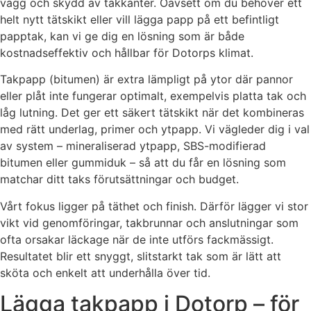
vägg och skydd av takkanter. Oavsett om du behöver ett
helt nytt tätskikt eller vill lägga papp på ett befintligt
papptak, kan vi ge dig en lösning som är både
kostnadseffektiv och hållbar för Dotorps klimat.
Takpapp (bitumen) är extra lämpligt på ytor där pannor
eller plåt inte fungerar optimalt, exempelvis platta tak och
låg lutning. Det ger ett säkert tätskikt när det kombineras
med rätt underlag, primer och ytpapp. Vi vägleder dig i val
av system – mineraliserad ytpapp, SBS-modifierad
bitumen eller gummiduk – så att du får en lösning som
matchar ditt taks förutsättningar och budget.
Vårt fokus ligger på täthet och finish. Därför lägger vi stor
vikt vid genomföringar, takbrunnar och anslutningar som
ofta orsakar läckage när de inte utförs fackmässigt.
Resultatet blir ett snyggt, slitstarkt tak som är lätt att
sköta och enkelt att underhålla över tid.
Lägga takpapp i Dotorp – för