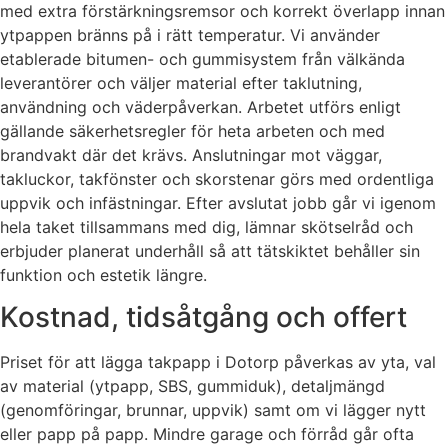
med extra förstärkningsremsor och korrekt överlapp innan
ytpappen bränns på i rätt temperatur. Vi använder
etablerade bitumen- och gummisystem från välkända
leverantörer och väljer material efter taklutning,
användning och väderpåverkan. Arbetet utförs enligt
gällande säkerhetsregler för heta arbeten och med
brandvakt där det krävs. Anslutningar mot väggar,
takluckor, takfönster och skorstenar görs med ordentliga
uppvik och infästningar. Efter avslutat jobb går vi igenom
hela taket tillsammans med dig, lämnar skötselråd och
erbjuder planerat underhåll så att tätskiktet behåller sin
funktion och estetik längre.
Kostnad, tidsåtgång och offert
Priset för att lägga takpapp i Dotorp påverkas av yta, val
av material (ytpapp, SBS, gummiduk), detaljmängd
(genomföringar, brunnar, uppvik) samt om vi lägger nytt
eller papp på papp. Mindre garage och förråd går ofta