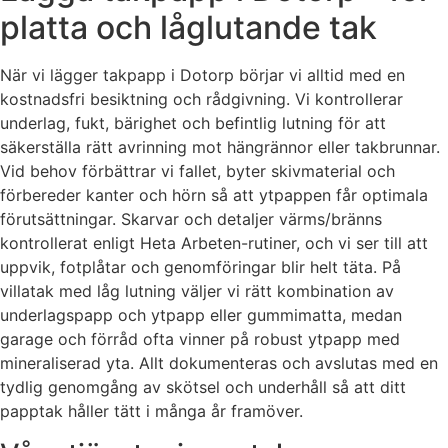
platta och låglutande tak
När vi lägger takpapp i Dotorp börjar vi alltid med en
kostnadsfri besiktning och rådgivning. Vi kontrollerar
underlag, fukt, bärighet och befintlig lutning för att
säkerställa rätt avrinning mot hängrännor eller takbrunnar.
Vid behov förbättrar vi fallet, byter skivmaterial och
förbereder kanter och hörn så att ytpappen får optimala
förutsättningar. Skarvar och detaljer värms/bränns
kontrollerat enligt Heta Arbeten-rutiner, och vi ser till att
uppvik, fotplåtar och genomföringar blir helt täta. På
villatak med låg lutning väljer vi rätt kombination av
underlagspapp och ytpapp eller gummimatta, medan
garage och förråd ofta vinner på robust ytpapp med
mineraliserad yta. Allt dokumenteras och avslutas med en
tydlig genomgång av skötsel och underhåll så att ditt
papptak håller tätt i många år framöver.