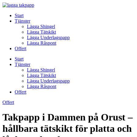
Skip
to
Start
content
Tjänster
Lägga Shingel
Lägga Tätskikt
Lägga Underlagspapp
Lägga Råspont
Offert
Start
Tjänster
Lägga Shingel
Lägga Tätskikt
Lägga Underlagspapp
Lägga Råspont
Offert
Offert
Takpapp i Dammen på Orust –
hållbara tätskikt för platta och