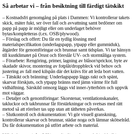
Så arbetar vi – från besiktning till färdigt tätskikt
– Kostnadsfri genomgång på plats i Dammen: Vi kontrollerar takets
skick, mäter fukt, ser över fall och avvattning samt bedömer om
papp på papp är möjligt eller om underlaget behöver
bytas/kompletteras (t.ex. OSB/plywood).
– Förslag och offert: Du får en tydlig lösning med
materialspecifikation (underlagspapp, ytpapp eller gummiduk),
åtgärder för genomföringar och brunnar samt tidsplan. Vi tar hänsyn
till kustklimatet på Orust och föreslår UV- och stormtåliga system.
– Förarbete: Rengöring, primer, lagning av blåsor/sprickor, byte av
skadade skivor, montering av fotplåt/droppbleck vid behov och
justering av fall med kilspån där det krävs för att leda bort vatten.
– Tätskikt och bränning: Underlagspapp läggs rakt och spänt,
skarvar förskjuts, och ytpapp bränns med jämn värme för full
vidhäftning. Särskild omsorg läggs vid inner-/ytterhörn och uppvik
mot väggar.
– Detaljer och genomföringar: Skorstenar, ventilationskanaler,
takluckor och takbrunnar får förstärkningar och svetsas med rätt
metod så att rörelser tas upp utan att tätheten påverkas.
– Slutkontroll och dokumentation: Vi gör visuell granskning,
kontrollerar skarvar och brunnar, städar noga och lämnar skötselråd.
Du får dokumentation på utfört arbete och material.