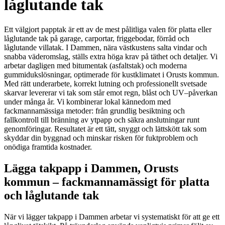
låglutande tak
Ett välgjort papptak är ett av de mest pålitliga valen för platta eller
låglutande tak på garage, carportar, friggebodar, förråd och
låglutande villatak. I Dammen, nära västkustens salta vindar och
snabba väderomslag, ställs extra höga krav på täthet och detaljer. Vi
arbetar dagligen med bitumentak (asfaltstak) och moderna
gummidukslösningar, optimerade för kustklimatet i Orusts kommun.
Med rätt underarbete, korrekt lutning och professionellt svetsade
skarvar levererar vi tak som står emot regn, blåst och UV–påverkan
under många år. Vi kombinerar lokal kännedom med
fackmannamässiga metoder: från grundlig besiktning och
fallkontroll till bränning av ytpapp och säkra anslutningar runt
genomföringar. Resultatet är ett tätt, snyggt och lättskött tak som
skyddar din byggnad och minskar risken för fuktproblem och
onödiga framtida kostnader.
Lägga takpapp i Dammen, Orusts
kommun – fackmannamässigt för platta
och låglutande tak
När vi lägger takpapp i Dammen arbetar vi systematiskt för att ge ett