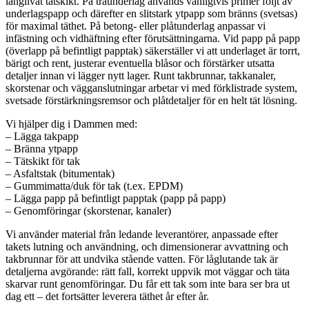
långlivat tätskikt. På träunderlag används vanligtvis primer följt av
underlagspapp och därefter en slitstark ytpapp som bränns (svetsas)
för maximal täthet. På betong- eller plåtunderlag anpassar vi
infästning och vidhäftning efter förutsättningarna. Vid papp på papp
(överlapp på befintligt papptak) säkerställer vi att underlaget är torrt,
bärigt och rent, justerar eventuella blåsor och förstärker utsatta
detaljer innan vi lägger nytt lager. Runt takbrunnar, takkanaler,
skorstenar och vägganslutningar arbetar vi med förklistrade system,
svetsade förstärkningsremsor och plåtdetaljer för en helt tät lösning.
Vi hjälper dig i Dammen med:
– Lägga takpapp
– Bränna ytpapp
– Tätskikt för tak
– Asfaltstak (bitumentak)
– Gummimatta/duk för tak (t.ex. EPDM)
– Lägga papp på befintligt papptak (papp på papp)
– Genomföringar (skorstenar, kanaler)
Vi använder material från ledande leverantörer, anpassade efter
takets lutning och användning, och dimensionerar avvattning och
takbrunnar för att undvika stående vatten. För låglutande tak är
detaljerna avgörande: rätt fall, korrekt uppvik mot väggar och täta
skarvar runt genomföringar. Du får ett tak som inte bara ser bra ut
dag ett – det fortsätter leverera täthet år efter år.