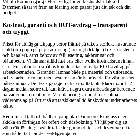
Vill du komma igång? Hör av dig för en kostnadsfri takkoll i
Dammen så tar vi fram en lösning som passar just ditt tak och din
budget.
Kostnad, garanti och ROT-avdrag – transparent
och tryggt
Priset för att lägga takpapp beror främst på takets storlek, nuvarande
skikt (om papp på papp är möjligt), mängd detaljer (t.ex. skorstenar
och kanaler), samt behov av falljustering, takbrunnar och
plåtarbeten. Vi lämnar alltid fast pris eller tydlig kostnadsram innan
start. För villor och småhus kan du oftast utnyttja ROT-avdrag på
arbetskostnaden. Garantier lämnas både på material och utförande,
och vi arbetar enbart med system som är beprövade för västkustens
påfrestningar. De flesta garage- och carporttak blir klara inom 1–2
dagar, medan större tak kan kräva några extra arbetsdagar beroende
på väder och omfattning. Vår planering tar höjd för snabba
väderomslag på Orust så att tätskiktet alltid är skyddat under arbetets
gång.
Redo för ett tätt och hållbart papptak i Dammen? Ring oss eller
skicka en förfrågan för offert och tidsbokning. Vi hjälper dig att
välja rätt lösning – asfaltstak eller gummiduk – och levererar ett tak
som håller tätt när det verkligen gäller.