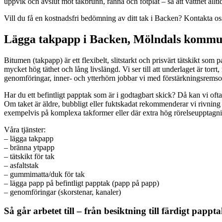
uppvik och avslut mot takbrunn, ränna och fotplåt – så att vattnet allt
Vill du få en kostnadsfri bedömning av ditt tak i Backen? Kontakta os
Lägga takpapp i Backen, Mölndals kommun 
Bitumen (takpapp) är ett flexibelt, slitstarkt och prisvärt tätskikt so
mycket hög täthet och lång livslängd. Vi ser till att underlaget är torr
genomföringar, inner- och ytterhörn jobbar vi med förstärkningsrems
Har du ett befintligt papptak som är i godtagbart skick? Då kan vi oft
Om taket är äldre, bubbligt eller fuktskadat rekommenderar vi rivnin
exempelvis på komplexa takformer eller där extra hög rörelseupptagn
Våra tjänster:
– lägga takpapp
– bränna ytpapp
– tätskikt för tak
– asfaltstak
– gummimatta/duk för tak
– lägga papp på befintligt papptak (papp på papp)
– genomföringar (skorstenar, kanaler)
Så går arbetet till – från besiktning till färdigt pappt