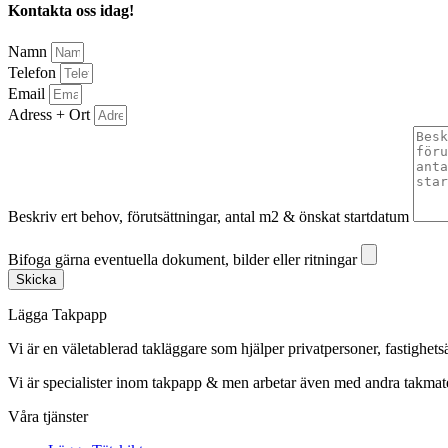
Kontakta oss idag!
Namn
Telefon
Email
Adress + Ort
Beskriv ert behov, förutsättningar, antal m2 & önskat startdatum
Bifoga gärna eventuella dokument, bilder eller ritningar
Bifoga gärna eventuella dokument, bilder eller ritningar
Skicka
Lägga Takpapp
Vi är en väletablerad takläggare som hjälper privatpersoner, fastighet
Vi är specialister inom takpapp & men arbetar även med andra takmate
Våra tjänster