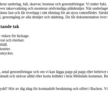
rar underlag, fall, skarvar, brunnar och genomföringar. Vi mäter fukt, i
 över takavvattning och monterar nödvändiga plåtdetaljer. När underlaget
ns fast och får överlapp i rätt riktning för att styra vattenflödet. Särs
, genomgång av alla detaljer och städning. Du får dokumentation över utf
utande tak
 risken för läckage.
st och rörelser.
rhåll.
ustrier.
intrycket.
all, antal genomföringar och om vi kan lägga papp på papp eller behöver 
nimalt och strävar alltid efter korta ledtider i hela Mölndals kommun. Be
rt skydd? Hör av dig idag för kostnadsfri besiktning och offert i Backen.