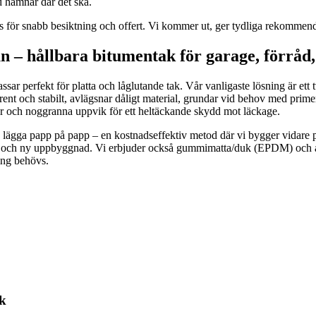
id hamnar där det ska.
s för snabb besiktning och offert. Vi kommer ut, ger tydliga rekommend
– hållbara bitumentak för garage, förråd,
m passar perfekt för platta och låglutande tak. Vår vanligaste lösning är
t, rent och stabilt, avlägsnar dåligt material, grundar vid behov med prime
or och noggranna uppvik för ett heltäckande skydd mot läckage.
a lägga papp på papp – en kostnadseffektiv metod där vi bygger vidare p
g och ny uppbyggnad. Vi erbjuder också gummimatta/duk (EPDM) och asfa
ing behövs.
ak