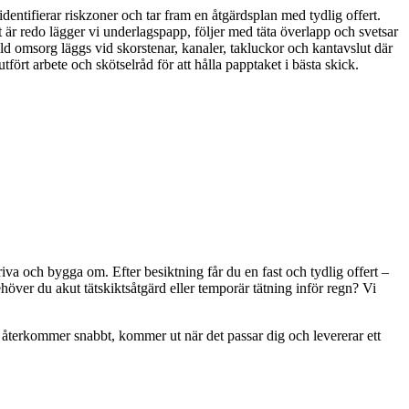
dentifierar riskzoner och tar fram en åtgärdsplan med tydlig offert.
 är redo lägger vi underlagspapp, följer med täta överlapp och svetsar
kild omsorg läggs vid skorstenar, kanaler, takluckor och kantavslut där
ört arbete och skötselråd för att hålla papptaket i bästa skick.
riva och bygga om. Efter besiktning får du en fast och tydlig offert –
höver du akut tätskiktsåtgärd eller temporär tätning inför regn? Vi
 Vi återkommer snabbt, kommer ut när det passar dig och levererar ett