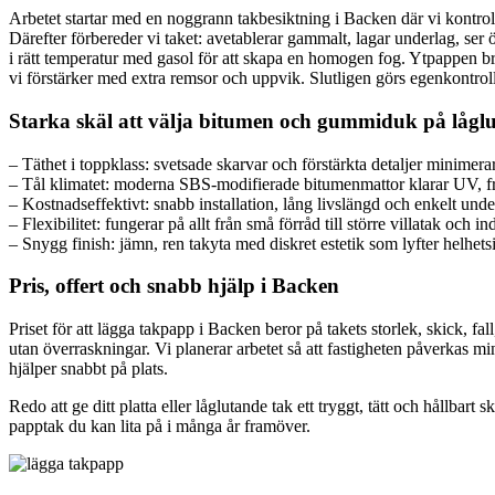
Arbetet startar med en noggrann takbesiktning i Backen där vi kontrolle
Därefter förbereder vi taket: avetablerar gammalt, lagar underlag, ser
i rätt temperatur med gasol för att skapa en homogen fog. Ytpappen brän
vi förstärker med extra remsor och uppvik. Slutligen görs egenkontroll
Starka skäl att välja bitumen och gummiduk på lågl
– Täthet i toppklass: svetsade skarvar och förstärkta detaljer minimerar
– Tål klimatet: moderna SBS-modifierade bitumenmattor klarar UV, fro
– Kostnadseffektivt: snabb installation, lång livslängd och enkelt unde
– Flexibilitet: fungerar på allt från små förråd till större villatak och ind
– Snygg finish: jämn, ren takyta med diskret estetik som lyfter helhets
Pris, offert och snabb hjälp i Backen
Priset för att lägga takpapp i Backen beror på takets storlek, skick, f
utan överraskningar. Vi planerar arbetet så att fastigheten påverkas mi
hjälper snabbt på plats.
Redo att ge ditt platta eller låglutande tak ett tryggt, tätt och hållba
papptak du kan lita på i många år framöver.