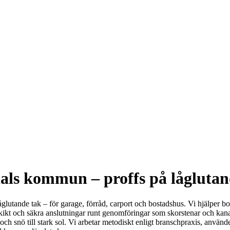
als kommun – proffs på låglutan
ch låglutande tak – för garage, förråd, carport och bostadshus. Vi hjäl
kt och säkra anslutningar runt genomföringar som skorstenar och kanale
ch snö till stark sol. Vi arbetar metodiskt enligt branschpraxis, använder k