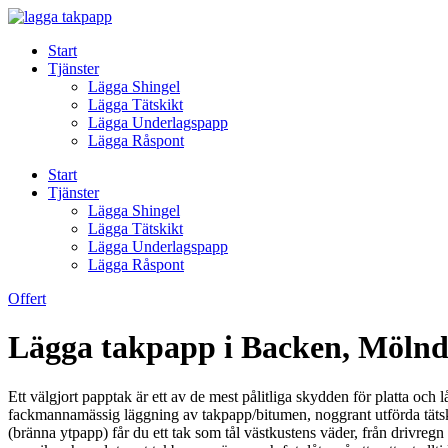
Skip
to
Start
content
Tjänster
Lägga Shingel
Lägga Tätskikt
Lägga Underlagspapp
Lägga Råspont
Start
Tjänster
Lägga Shingel
Lägga Tätskikt
Lägga Underlagspapp
Lägga Råspont
Offert
Lägga takpapp i Backen, Mölnd
Ett välgjort papptak är ett av de mest pålitliga skydden för platta o
fackmannamässig läggning av takpapp/bitumen, noggrant utförda tätski
(bränna ytpapp) får du ett tak som tål västkustens väder, från drivregn o