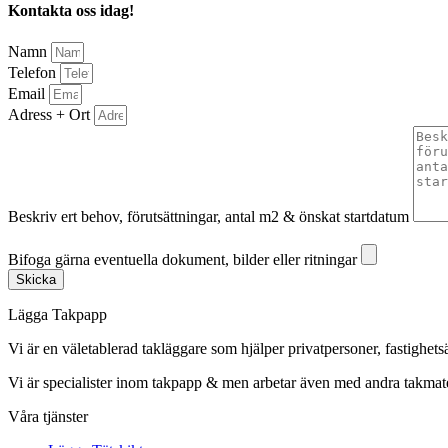
Kontakta oss idag!
Namn
Telefon
Email
Adress + Ort
Beskriv ert behov, förutsättningar, antal m2 & önskat startdatum
Bifoga gärna eventuella dokument, bilder eller ritningar
Bifoga gärna eventuella dokument, bilder eller ritningar
Skicka
Lägga Takpapp
Vi är en väletablerad takläggare som hjälper privatpersoner, fastighet
Vi är specialister inom takpapp & men arbetar även med andra takmate
Våra tjänster