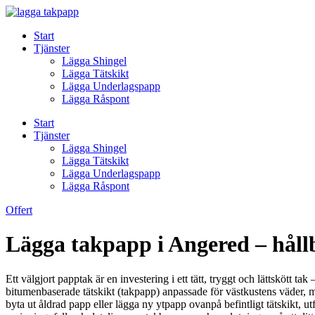
Skip
to
Start
content
Tjänster
Lägga Shingel
Lägga Tätskikt
Lägga Underlagspapp
Lägga Råspont
Start
Tjänster
Lägga Shingel
Lägga Tätskikt
Lägga Underlagspapp
Lägga Råspont
Offert
Lägga takpapp i Angered – hållb
Ett välgjort papptak är en investering i ett tätt, tryggt och lättskött t
bitumenbaserade tätskikt (takpapp) anpassade för västkustens väder, me
byta ut åldrad papp eller lägga ny ytpapp ovanpå befintligt tätskikt, u