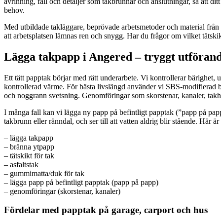
avrinning, fall och detaljer som takbrunnar och anslutningar, så att dit
behov.
Med utbildade takläggare, beprövade arbetsmetoder och material från le
att arbetsplatsen lämnas ren och snygg. Har du frågor om vilket tätskik
Lägga takpapp i Angered – tryggt utförande
Ett tätt papptak börjar med rätt underarbete. Vi kontrollerar bärighet
kontrollerad värme. För bästa livslängd använder vi SBS-modifierad b
och noggrann svetsning. Genomföringar som skorstenar, kanaler, takhuv
I många fall kan vi lägga ny papp på befintligt papptak (”papp på pap
takbrunn eller ränndal, och ser till att vatten aldrig blir stående. Här ä
– lägga takpapp
– bränna ytpapp
– tätskikt för tak
– asfaltstak
– gummimatta/duk för tak
– lägga papp på befintligt papptak (papp på papp)
– genomföringar (skorstenar, kanaler)
Fördelar med papptak på garage, carport och hus