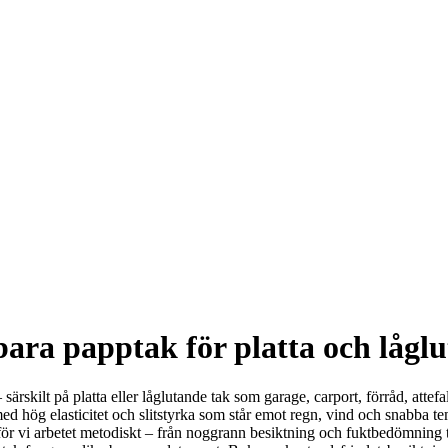
ara papptak för platta och lågl
ak – särskilt på platta eller låglutande tak som garage, carport, förråd, a
d hög elasticitet och slitstyrka som står emot regn, vind och snabba te
tför vi arbetet metodiskt – från noggrann besiktning och fuktbedömning t