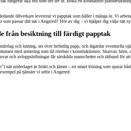
t tak fungerar lika bra som det ser ut. Boka en kostnadsfri platsbesiktning
dande tillverkare levererar vi papptak som håller i många år. Vi arbetar 
t som passar ditt tak i Angered? Hör av dig – vi hjälper dig välja rätt 
 från besiktning till färdigt papptak
, underlag och lutning, ser över befintlig papp, och åtgärdar eventuell
itumen med armering som tål rörelser i konstruktionen. Skarvar, hörn, 
ar och avloppsluftningar får särskilda manschetter och tätband för att
p”) när underlaget är friskt och jämnt – en smart lösning som sparar b
r exempel på tjänster vi utför i Angered: