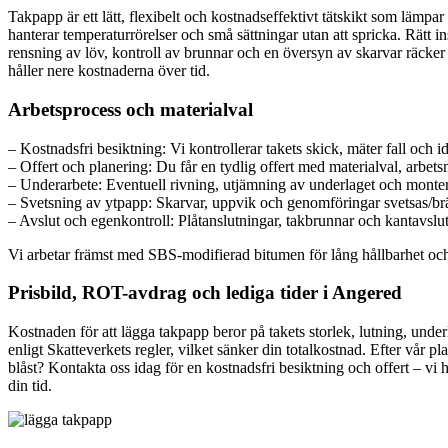
Takpapp är ett lätt, flexibelt och kostnadseffektivt tätskikt som lämpar
hanterar temperaturrörelser och små sättningar utan att spricka. Rätt 
rensning av löv, kontroll av brunnar och en översyn av skarvar räcker 
håller nere kostnaderna över tid.
Arbetsprocess och materialval
– Kostnadsfri besiktning: Vi kontrollerar takets skick, mäter fall och i
– Offert och planering: Du får en tydlig offert med materialval, arbet
– Underarbete: Eventuell rivning, utjämning av underlaget och monte
– Svetsning av ytpapp: Skarvar, uppvik och genomföringar svetsas/br
– Avslut och egenkontroll: Plåtanslutningar, takbrunnar och kantavslut f
Vi arbetar främst med SBS-modifierad bitumen för lång hållbarhet och 
Prisbild, ROT-avdrag och lediga tider i Angered
Kostnaden för att lägga takpapp beror på takets storlek, lutning, un
enligt Skatteverkets regler, vilket sänker din totalkostnad. Efter vår p
blåst? Kontakta oss idag för en kostnadsfri besiktning och offert – vi h
din tid.