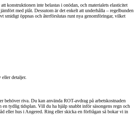
att konstruktionen inte belastas i onödan, och materialets elasticitet
t jämfört med plåt. Dessutom är det enkelt att underhålla – regelbunden
ivt smidigt öppnas och återförslutas runt nya genomföringar, vilket
ller detaljer.
 eller behöver riva. Du kan använda ROT-avdrag på arbetskostnaden
ch en tydlig tidsplan. Vill du ha hjälp snabbt inför säsongens regn och
råd eller hus i Angered. Ring eller skicka en förfrågan så bokar vi in