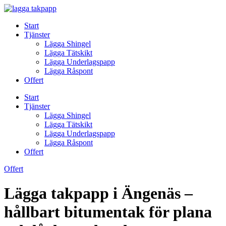
Skip
to
Start
content
Tjänster
Lägga Shingel
Lägga Tätskikt
Lägga Underlagspapp
Lägga Råspont
Offert
Start
Tjänster
Lägga Shingel
Lägga Tätskikt
Lägga Underlagspapp
Lägga Råspont
Offert
Offert
Lägga takpapp i Ängenäs –
hållbart bitumentak för plana