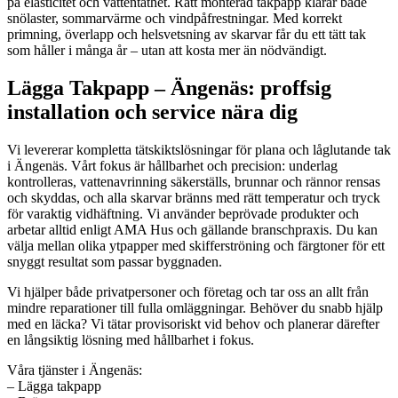
på elasticitet och vattentäthet. Rätt monterad takpapp klarar både
snölaster, sommarvärme och vindpåfrestningar. Med korrekt
primning, överlapp och helsvetsning av skarvar får du ett tätt tak
som håller i många år – utan att kosta mer än nödvändigt.
Lägga Takpapp – Ängenäs: proffsig
installation och service nära dig
Vi levererar kompletta tätskiktslösningar för plana och låglutande tak
i Ängenäs. Vårt fokus är hållbarhet och precision: underlag
kontrolleras, vattenavrinning säkerställs, brunnar och rännor rensas
och skyddas, och alla skarvar bränns med rätt temperatur och tryck
för varaktig vidhäftning. Vi använder beprövade produkter och
arbetar alltid enligt AMA Hus och gällande branschpraxis. Du kan
välja mellan olika ytpapper med skifferströning och färgtoner för ett
snyggt resultat som passar byggnaden.
Vi hjälper både privatpersoner och företag och tar oss an allt från
mindre reparationer till fulla omläggningar. Behöver du snabb hjälp
med en läcka? Vi tätar provisoriskt vid behov och planerar därefter
en långsiktig lösning med hållbarhet i fokus.
Våra tjänster i Ängenäs:
– Lägga takpapp