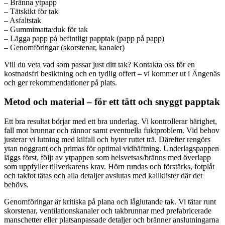
– Bränna ytpapp
– Tätskikt för tak
– Asfaltstak
– Gummimatta/duk för tak
– Lägga papp på befintligt papptak (papp på papp)
– Genomföringar (skorstenar, kanaler)
Vill du veta vad som passar just ditt tak? Kontakta oss för en
kostnadsfri besiktning och en tydlig offert – vi kommer ut i Ängenäs
och ger rekommendationer på plats.
Metod och material – för ett tätt och snyggt papptak
Ett bra resultat börjar med ett bra underlag. Vi kontrollerar bärighet,
fall mot brunnar och rännor samt eventuella fuktproblem. Vid behov
justerar vi lutning med kilfall och byter ruttet trä. Därefter rengörs
ytan noggrant och primas för optimal vidhäftning. Underlagspappen
läggs först, följt av ytpappen som helsvetsas/bränns med överlapp
som uppfyller tillverkarens krav. Hörn rundas och förstärks, fotplåt
och takfot tätas och alla detaljer avslutas med kallklister där det
behövs.
Genomföringar är kritiska på plana och låglutande tak. Vi tätar runt
skorstenar, ventilationskanaler och takbrunnar med prefabricerade
manschetter eller platsanpassade detaljer och bränner anslutningarna