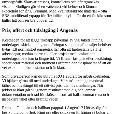
omsorgsfullt. Skarvar pressas, kontrolleras och eftergranskas
visuellt. Slutligen gör vi en vattentest vid behov och lämnar
skötselråd för lång livslängd. Med kvalitetssäkrade material – ofta
SBS-modifierad ytpapp för flexibilitet i kyla – får du ett tätskikt som
håller tätt och ser bra ut över tid.
Pris, offert och tidsåtgång i Ängenäs
Kostnaden för att lägga takpapp påverkas av yta, takets lutning,
underlagets skick, antal genomföringar samt om plåtdetaljer behöver
bytas. Ett normalstort garagetak går ofta att färdigställa på 1–2
arbetsdagar, medan större tak eller projekt med omfattande
underlagsarbete kan ta längre tid. Vi lämnar fast pris efter besiktning,
specificerar material och moment i offerten och tidsplanerar så att du
vet exakt när arbetet startar och är klart.
Som privatperson kan du utnyttja ROT-avdrag för arbetskostnaden.
Vi hjälper gärna till med underlaget. Vårt mål är att ge maximal
täthet och livslängd till ett rättvist pris, utan överraskningar. När
jobbet är klart går vi igenom resultatet med dig och lämnar
dokumentation och råd för skötsel – som att hålla brunnar rena och
inspektera taket efter kraftigt väder.
Redo att få ett tätt och hållbart papptak i Ängenäs? Hör av dig för
besiktning och offert. Ring oss eller skicka en förfrågan så bokar vi