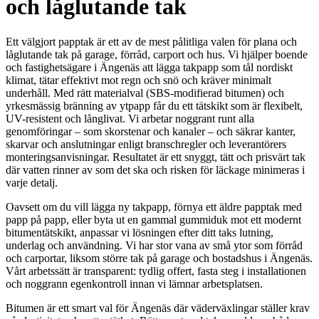
och låglutande tak
Ett välgjort papptak är ett av de mest pålitliga valen för plana och
låglutande tak på garage, förråd, carport och hus. Vi hjälper boende
och fastighetsägare i Ängenäs att lägga takpapp som tål nordiskt
klimat, tätar effektivt mot regn och snö och kräver minimalt
underhåll. Med rätt materialval (SBS-modifierad bitumen) och
yrkesmässig bränning av ytpapp får du ett tätskikt som är flexibelt,
UV-resistent och långlivat. Vi arbetar noggrant runt alla
genomföringar – som skorstenar och kanaler – och säkrar kanter,
skarvar och anslutningar enligt branschregler och leverantörers
monteringsanvisningar. Resultatet är ett snyggt, tätt och prisvärt tak
där vatten rinner av som det ska och risken för läckage minimeras i
varje detalj.
Oavsett om du vill lägga ny takpapp, förnya ett äldre papptak med
papp på papp, eller byta ut en gammal gummiduk mot ett modernt
bitumentätskikt, anpassar vi lösningen efter ditt taks lutning,
underlag och användning. Vi har stor vana av små ytor som förråd
och carportar, liksom större tak på garage och bostadshus i Ängenäs.
Vårt arbetssätt är transparent: tydlig offert, fasta steg i installationen
och noggrann egenkontroll innan vi lämnar arbetsplatsen.
Bitumen är ett smart val för Ängenäs där väderväxlingar ställer krav